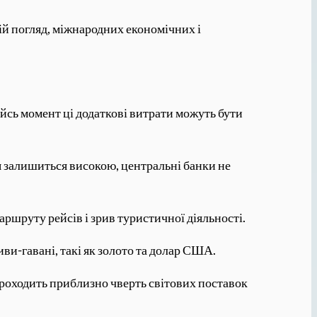
мій погляд, міжнародних економічних і
ийсь момент ці додаткові витрати можуть бути
я залишиться високою, центральні банки не
аршруту рейсів і зрив туристичної діяльності.
ви-гавані, такі як золото та долар США.
проходить приблизно чверть світових поставок