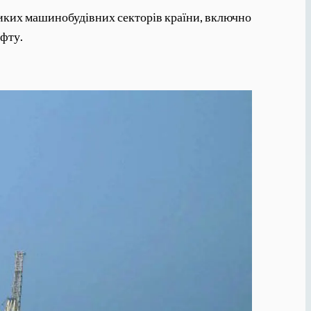
еликих машинобудівних секторів країни, включно
афту.