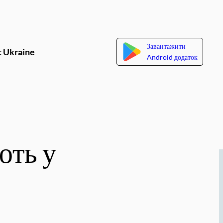
Завантажити
 Ukraine
Android додаток
ють у