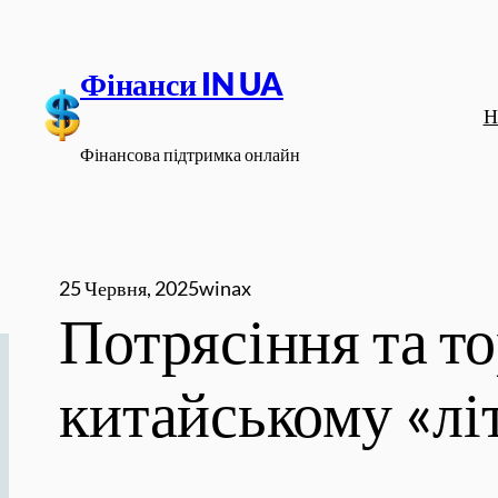
Перейти
до
Фінанси IN UA
вмісту
Н
Фінансова підтримка онлайн
25 Червня, 2025
winax
Потрясіння та то
китайському «лі