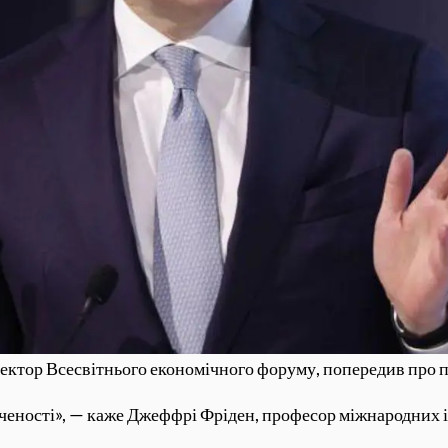
ректор Всесвітнього економічного форуму, попередив про 
еності», — каже Джеффрі Фріден, професор міжнародних і 