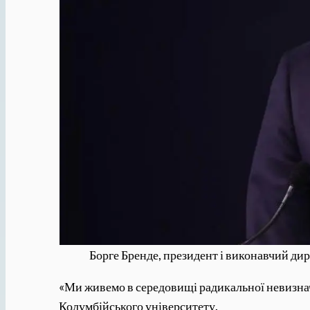
Борге Бренде, президент і виконавчий ди
«Ми живемо в середовищі радикальної невизнач
Колумбійського університету.