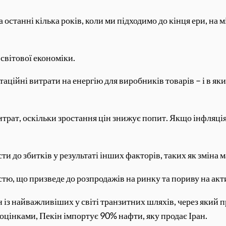
 останні кілька років, коли ми підходимо до кінця ери, на 
світової економіки.
ційні витрати на енергію для виробників товарів – і в як
итрат, оскільки зростання цін знижує попит. Якщо інфляці
 до збитків у результаті інших факторів, таких як зміна м
тю, що призведе до розпродажів на ринку та пориву на акти
 із найважливіших у світі транзитних шляхів, через який 
оцінками, Пекін імпортує 90% нафти, яку продає Іран.