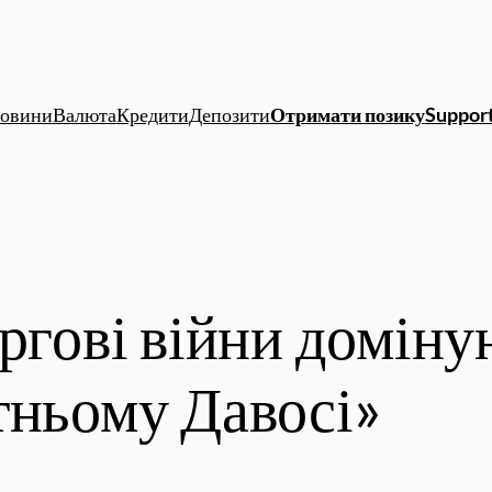
овини
Валюта
Кредити
Депозити
Отримати позику
Support
ргові війни доміну
тньому Давосі»