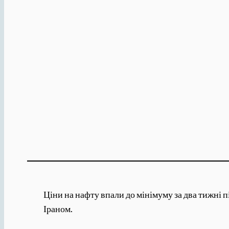
Ціни на нафту впали до мінімуму за два тижні 
Іраном.