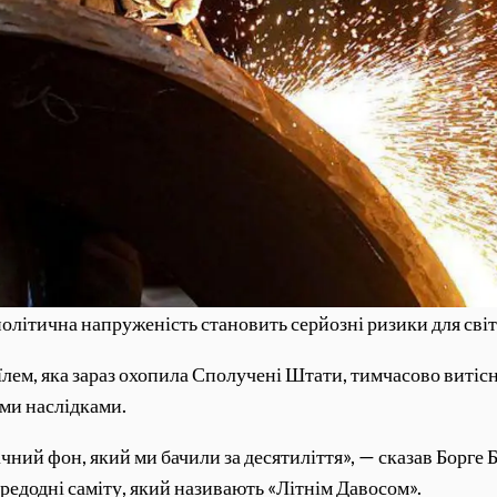
олітична напруженість становить серйозні ризики для сві
їлем, яка зараз охопила Сполучені Штати, тимчасово витіс
ими наслідками.
ний фон, який ми бачили за десятиліття», — сказав Борге 
редодні саміту, який називають «Літнім Давосом».