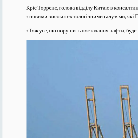
Кріс Торренс, голова відділу Китаю в консалти
з новими високотехнологічними галузями, які П
«Тож усе, що порушить постачання нафти, буде 