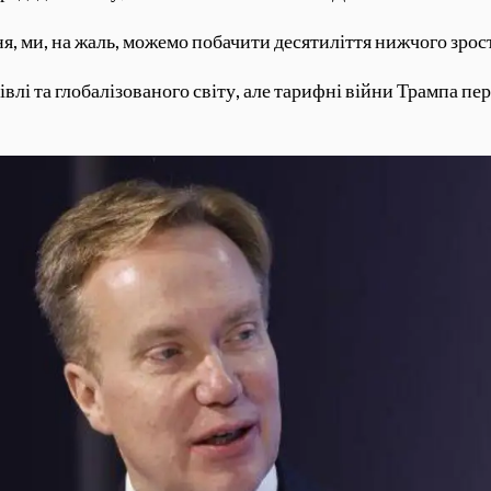
, ми, на жаль, можемо побачити десятиліття нижчого зрос
влі та глобалізованого світу, але тарифні війни Трампа пе