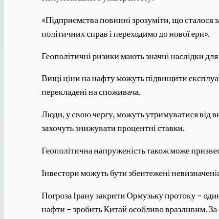
«Підприємства повинні зрозуміти, що сталося за
політичних справ і переходимо до нової ери».
Геополітичні ризики мають значні наслідки для 
Вищі ціни на нафту можуть підвищити експлуата
перекладені на споживача.
Люди, у свою чергу, можуть утримуватися від в
захочуть знижувати процентні ставки.
Геополітична напруженість також може призвести
Інвестори можуть бути збентежені невизначеніс
Погроза Ірану закрити Ормузьку протоку – один
нафти – зробить Китай особливо вразливим. За 