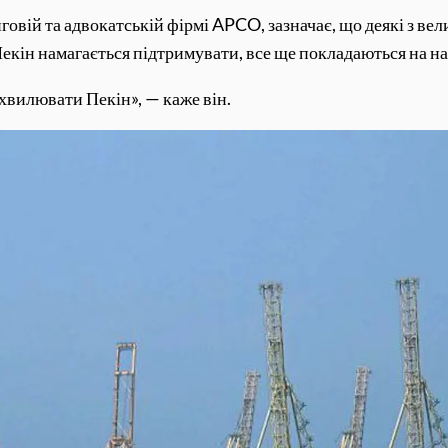
нговій та адвокатській фірмі APCO, зазначає, що деякі з в
екін намагається підтримувати, все ще покладаються на н
хвилювати Пекін», — каже він.