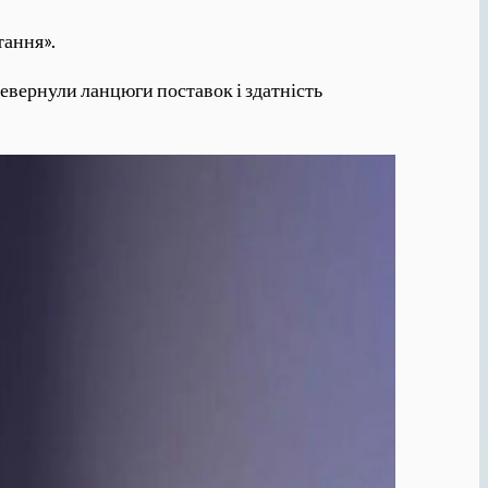
тання».
ревернули ланцюги поставок і здатність