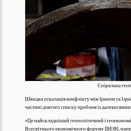
Спіральна геоп
Швидка ескалація конфлікту між Іраном та Ізра
частині довгого списку проблем із далекосяжн
«Це найскладніший геополітичний і геоекономіч
Всесвітнього економічного форуму (ВЕФ), напе