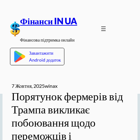
Перейти
до
Фінанси IN UA
вмісту
Фінансова підтримка онлайн
Завантажити
Android додаток
7 Жовтня, 2025
winax
Порятунок фермерів від
Трампа викликає
побоювання щодо
переможців і