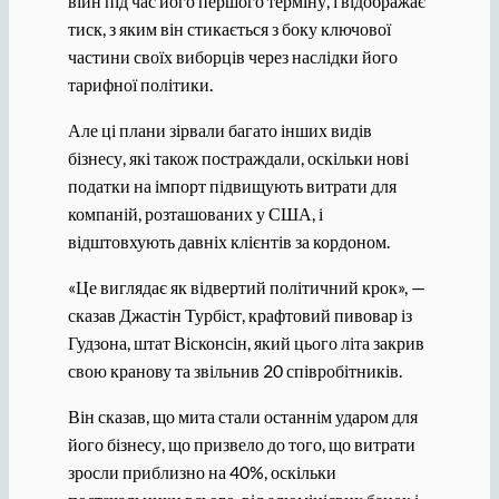
війн під час його першого терміну, і відображає
тиск, з яким він стикається з боку ключової
частини своїх виборців через наслідки його
тарифної політики.
Але ці плани зірвали багато інших видів
бізнесу, які також постраждали, оскільки нові
податки на імпорт підвищують витрати для
компаній, розташованих у США, і
відштовхують давніх клієнтів за кордоном.
«Це виглядає як відвертий політичний крок», —
сказав Джастін Турбіст, крафтовий пивовар із
Гудзона, штат Вісконсін, який цього літа закрив
свою кранову та звільнив 20 співробітників.
Він сказав, що мита стали останнім ударом для
його бізнесу, що призвело до того, що витрати
зросли приблизно на 40%, оскільки