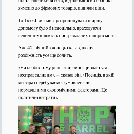
постачальники всього, від алюмінієвих банок і
ячменю до фірмових товарів, підняли ціни.
Turbeest визнав, що пропонувати ширшу
допомогу було б недоцільно, враховуючи
величезну кількість постраждалих підприємств.
Але 42-річний хлопець сказав, що ця
розбіжність усе ще болить.
«На особистому рівні, звичайно, це здається
несправедливим», — сказав він. «Позиція, в якій
ми зараз перебуваємо, зумовлена ​​не
нормальними економічними факторами. Це
політичні витрати».