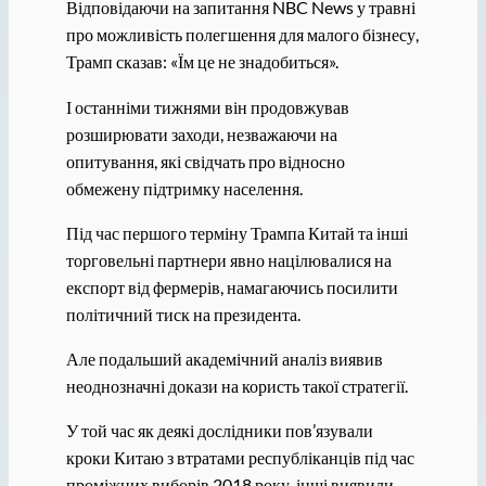
Відповідаючи на запитання NBC News у травні
про можливість полегшення для малого бізнесу,
Трамп сказав: «Їм це не знадобиться».
І останніми тижнями він продовжував
розширювати заходи, незважаючи на
опитування, які свідчать про відносно
обмежену підтримку населення.
Під час першого терміну Трампа Китай та інші
торговельні партнери явно націлювалися на
експорт від фермерів, намагаючись посилити
політичний тиск на президента.
Але подальший академічний аналіз виявив
неоднозначні докази на користь такої стратегії.
У той час як деякі дослідники пов’язували
кроки Китаю з втратами республіканців під час
проміжних виборів 2018 року, інші виявили,