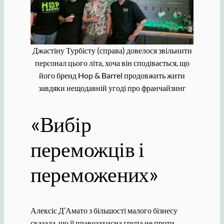
Джастіну Турбісту (справа) довелося звільнити
персонал цього літа, хоча він сподівається, що
його бренд Hop & Barrel продовжить жити
завдяки нещодавній угоді про франчайзинг
«Вибір
переможців і
переможених»
Алексіс Д’Амато з більшості малого бізнесу
сказала, що її правозахисна група не проти