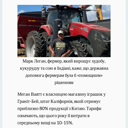
Марк Леган, фермер, який вирощує худобу,
кукурудзу та сою в Індіані, каже, що державна
допомога фермерам була б «помощним»
рішенням
Меган Ваятт є власницею магазину іграшок у
Граніт-Бей, штат Каліфорнія, який отримує
приблизно 80% продукції з Китаю. Тарифи
означають, що цього року її витрати в
середньому вищі на 10-15%.