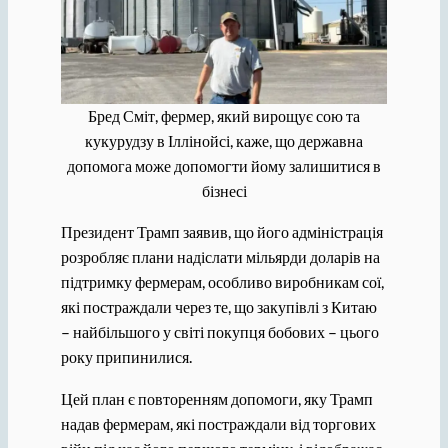
Бред Сміт, фермер, який вирощує сою та
кукурудзу в Іллінойсі, каже, що державна
допомога може допомогти йому залишитися в
бізнесі
Президент Трамп заявив, що його адміністрація
розробляє плани надіслати мільярди доларів на
підтримку фермерам, особливо виробникам сої,
які постраждали через те, що закупівлі з Китаю
– найбільшого у світі покупця бобових – цього
року припинилися.
Цей план є повторенням допомоги, яку Трамп
надав фермерам, які постраждали від торгових