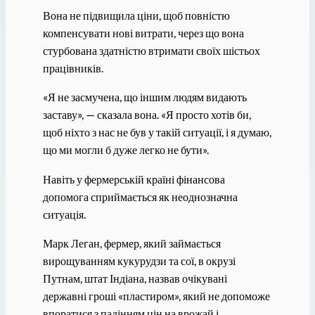
Вона не підвищила ціни, щоб повністю
компенсувати нові витрати, через що вона
стурбована здатністю втримати своїх шістьох
працівників.
«Я не засмучена, що іншим людям видають
заставу», — сказала вона. «Я просто хотів би,
щоб ніхто з нас не був у такій ситуації, і я думаю,
що ми могли б дуже легко не бути».
Навіть у фермерській країні фінансова
допомога сприймається як неоднозначна
ситуація.
Марк Леган, фермер, який займається
вирощуванням кукурудзи та сої, в окрузі
Путнам, штат Індіана, назвав очікувані
державні гроші «пластиром», який не допоможе
впоратися з падінням цін на врожай і