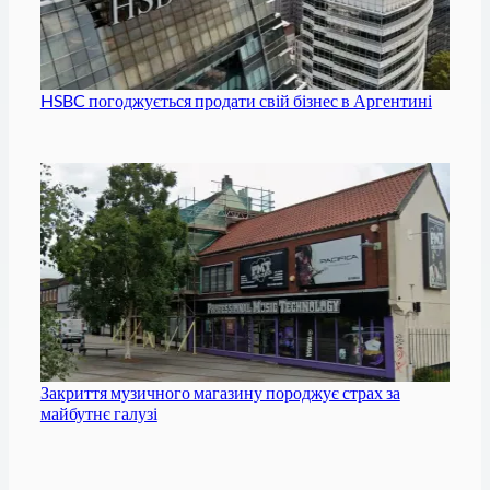
HSBC погоджується продати свій бізнес в Аргентині
Закриття музичного магазину породжує страх за
майбутнє галузі