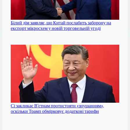
Білий дім заявляє, що Китай послабить заборону на
експорт мікросхем у новій торговельній угоді
Сі закликає В’єтнам протистояти «знущанням»,
оскільки Трамп обмірковує додаткові тарифи