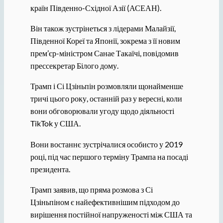
країн Південно-Східної Азії (АСЕАН).
Він також зустрінеться з лідерами Малайзії,
Південної Кореї та Японії, зокрема з її новим
прем’єр-міністром Санае Такаїчі, повідомив
прессекретар Білого дому.
Трамп і Сі Цзіньпін розмовляли щонайменше
тричі цього року, останній раз у вересні, коли
вони обговорювали угоду щодо діяльності
TikTok у США.
Вони востаннє зустрічалися особисто у 2019
році, під час першого терміну Трампа на посаді
президента.
Трамп заявив, що пряма розмова з Сі
Цзіньпіном є найефективнішим підходом до
вирішення постійної напруженості між США та