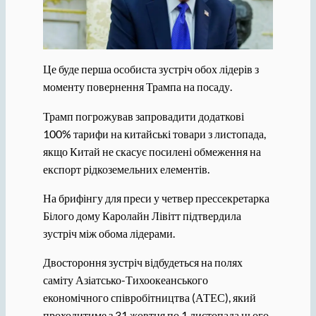
Це буде перша особиста зустріч обох лідерів з
моменту повернення Трампа на посаду.
Трамп погрожував запровадити додаткові
100% тарифи на китайські товари з листопада,
якщо Китай не скасує посилені обмеження на
експорт рідкоземельних елементів.
На брифінгу для преси у четвер прессекретарка
Білого дому Каролайн Лівітт підтвердила
зустріч між обома лідерами.
Двостороння зустріч відбудеться на полях
саміту Азіатсько-Тихоокеанського
економічного співробітництва (АТЕС), який
проходитиме з 31 жовтня по 1 листопада цього