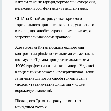
Китаєм, такої як тарифи, торговельні суперечки,
незаконний обіг фентанілу та інші питання.
США та Китай дотримуються крихкого
торговельного припинення вогню, укладеного
в травні, що запобігло тризначним тарифам, які
загрожували між обома країнами.
Але в жовтні Китай посилив експортний
контроль над рідкісноземельними елементами,
що змусило Трампа пригрозити додатковим
100% тарифом на китайський імпорт. У дописі
в соціальних мережах він розкритикував Пекін,
звинувативши його в спробі тримати світ у
«полоні» та звинувативши Китай у «дуже
ворожому» ставленні.
Після цього Трамп погрожував вийти з
майбутньої зустрічі.