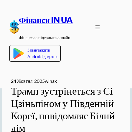
Перейти
до
Фінанси IN UA
вмісту
Фінансова підтримка онлайн
Завантажити
Android додаток
24 Жовтня, 2025
winax
Трамп зустрінеться з Сі
Цзіньпіном у Південній
Кореї, повідомляє Білий
дім