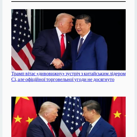
Трамп вітає «дивовижну» зустріч з китайським лідером
Сі, але офіційної торговельної угоди не досягнуто