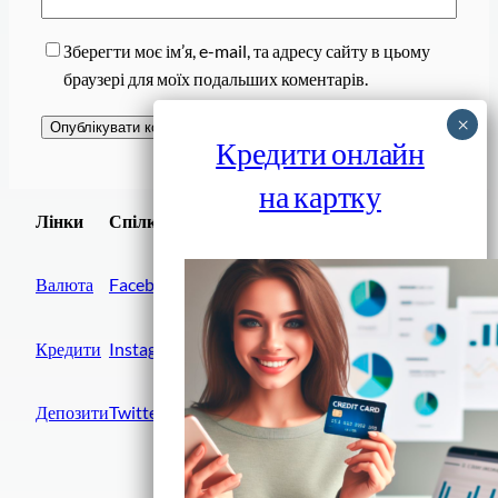
Зберегти моє ім’я, e-mail, та адресу сайту в цьому
браузері для моїх подальших коментарів.
Кредити онлайн
на картку
Завантажити
Лінки
Спілки
Android додаток
Валюта
Facebook
Кредити
Instagram
Депозити
Twitter
Фінанси IN UA