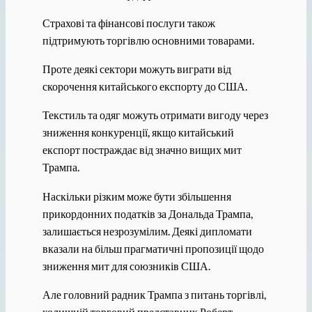
Страхові та фінансові послуги також
підтримують торгівлю основними товарами.
Проте деякі сектори можуть виграти від
скорочення китайського експорту до США.
Текстиль та одяг можуть отримати вигоду через
зниження конкуренції, якщо китайський
експорт постраждає від значно вищих мит
Трампа.
Наскільки різким може бути збільшення
прикордонних податків за Дональда Трампа,
залишається незрозумілим. Деякі дипломати
вказали на більш прагматичні пропозиції щодо
зниження мит для союзників США.
Але головний радник Трампа з питань торгівлі,
колишній торговий представник Роберт