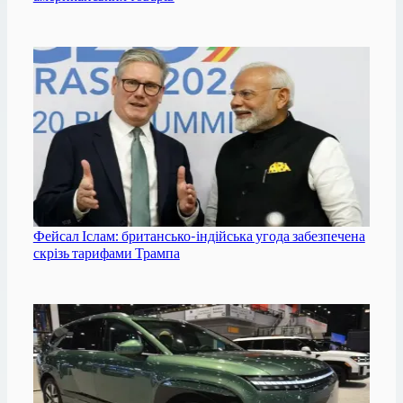
Фейсал Іслам: британсько-індійська угода забезпечена
скрізь тарифами Трампа