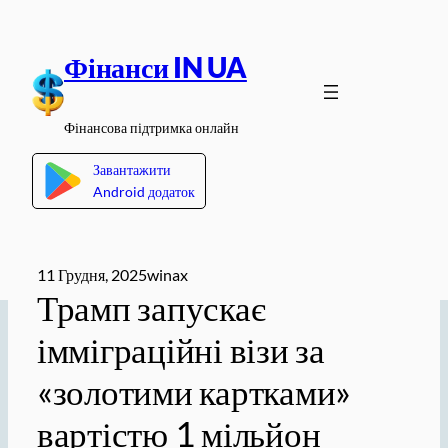
Перейти
до
Фінанси IN UA
вмісту
Фінансова підтримка онлайн
Завантажити
Android додаток
11 Грудня, 2025
winax
Трамп запускає
імміграційні візи за
«золотими картками»
вартістю 1 мільйон