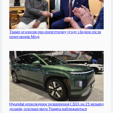
Трамп оголосив про енергетичну угоду з Індією після
переговорів Моді
Hyundai оприлюднює розширення США на 21 мільярд
доларів, оскільки мита Трампа наближаються