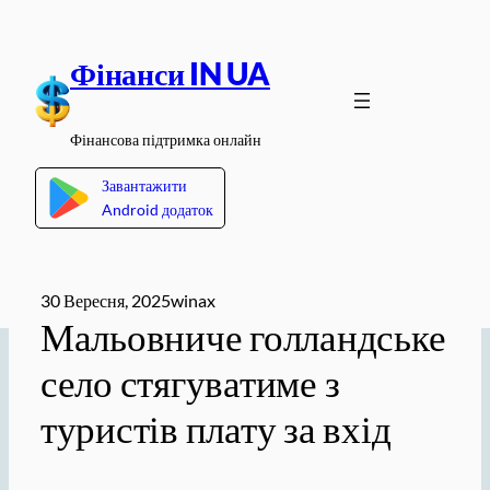
Перейти
до
Фінанси IN UA
вмісту
Фінансова підтримка онлайн
Завантажити
Android додаток
30 Вересня, 2025
winax
Мальовниче голландське
село стягуватиме з
туристів плату за вхід