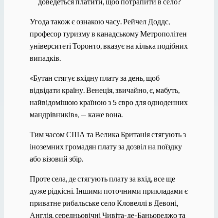
доведеться платити, щоб потрапити в село?
Угода також є ознакою часу. Рейчел Доддс,
професор туризму в канадському Метрополітен
університеті Торонто, вказує на кілька подібних
випадків.
«Бутан стягує вхідну плату за день, щоб
відвідати країну. Венеція, звичайно, є, мабуть,
найвідомішою країною з 5 євро для одноденних
мандрівників», — каже вона.
Тим часом США та Велика Британія стягують з
іноземних громадян плату за дозвіл на поїздку
або візовий збір.
Проте села, де стягують плату за вхід, все ще
дуже рідкісні. Іншими поточними прикладами є
приватне рибальське село Кловеллі в Девоні,
Англія, середньовічні Чивіта-де-Баньореджо та