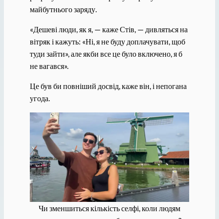
майбутнього заряду.
«Дешеві люди, як я, — каже Стів, — дивляться на
вітряк і кажуть: «Ні, я не буду доплачувати, щоб
туди зайти», але якби все це було включено, я б
не вагався».
Це був би повніший досвід, каже він, і непогана
угода.
Чи зменшиться кількість селфі, коли людям