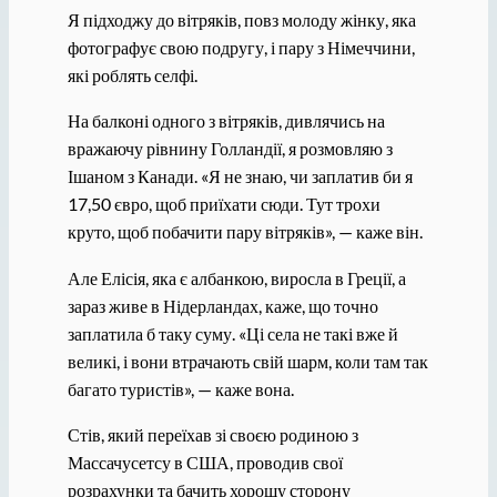
Я підходжу до вітряків, повз молоду жінку, яка
фотографує свою подругу, і пару з Німеччини,
які роблять селфі.
На балконі одного з вітряків, дивлячись на
вражаючу рівнину Голландії, я розмовляю з
Ішаном з Канади. «Я не знаю, чи заплатив би я
17,50 євро, щоб приїхати сюди. Тут трохи
круто, щоб побачити пару вітряків», — каже він.
Але Елісія, яка є албанкою, виросла в Греції, а
зараз живе в Нідерландах, каже, що точно
заплатила б таку суму. «Ці села не такі вже й
великі, і вони втрачають свій шарм, коли там так
багато туристів», — каже вона.
Стів, який переїхав зі своєю родиною з
Массачусетсу в США, проводив свої
розрахунки та бачить хорошу сторону