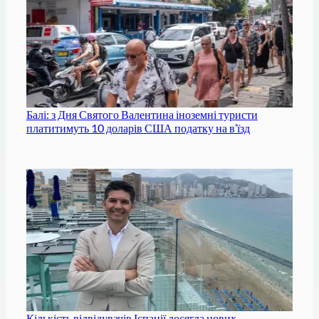
Балі: з Дня Святого Валентина іноземні туристи
платитимуть 10 доларів США податку на в’їзд
Кількість відвідувачів Іспанії досягла нових