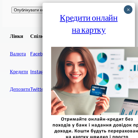
Кредити онлайн
на картку
Завантажити
Лінки
Спілки
Android додаток
Валюта
Facebook
Кредити
Instagram
Депозити
Twitter
Фінанси IN UA
вулиця Хрещатик, 14
Київ, 01001
Україна