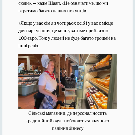
сюди», — каже Шаап. «Це означатиме, що ми
втратимо багато наших покупців.
«Якщо у вас сім’я з чотирьох осіб і у вас є місце
для паркування, це коштуватиме приблизно
100 євро. Тож у людей не буде багато грошей на
інші речі».
Сільські магазини, де персонал носить
традиційний одяг, побоюються значного
падіння бізнесу