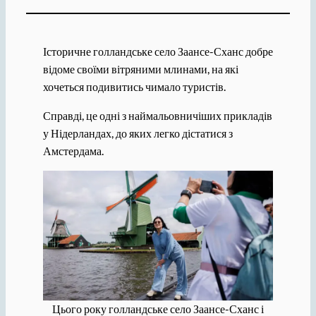
Історичне голландське село Заансе-Сханс добре
відоме своїми вітряними млинами, на які
хочеться подивитись чимало туристів.
Справді, це одні з наймальовничіших прикладів
у Нідерландах, до яких легко дістатися з
Амстердама.
Цього року голландське село Заансе-Сханс і