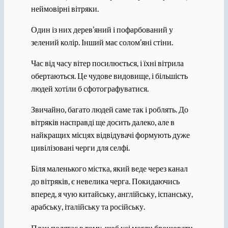
неймовірні вітряки.
Один із них дерев’яний і пофарбований у
зелений колір. Інший має солом’яні стіни.
Час від часу вітер посилюється, і їхні вітрила
обертаються. Це чудове видовище, і більшість
людей хотіли б сфотографуватися.
Звичайно, багато людей саме так і роблять. До
вітряків насправді ще досить далеко, але в
найкращих місцях відвідувачі формують дуже
цивілізовані черги для селфі.
Біля маленького містка, який веде через канал
до вітряків, є невелика черга. Покидаючись
вперед, я чую китайську, англійську, іспанську,
арабську, італійську та російську.
План полягає в тому, щоб усі могли бронювати