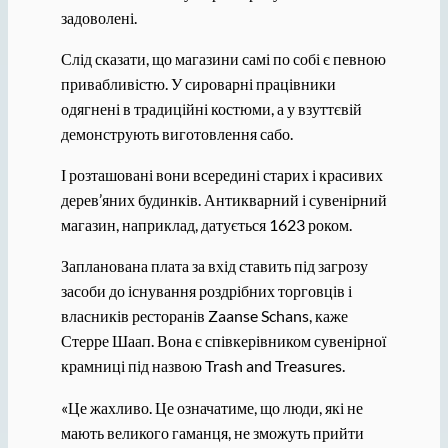
задоволені.
Слід сказати, що магазини самі по собі є певною
привабливістю. У сироварні працівники
одягнені в традиційні костюми, а у взуттєвій
демонструють виготовлення сабо.
І розташовані вони всередині старих і красивих
дерев’яних будинків. Антикварний і сувенірний
магазин, наприклад, датується 1623 роком.
Запланована плата за вхід ставить під загрозу
засоби до існування роздрібних торговців і
власників ресторанів Zaanse Schans, каже
Стерре Шаап. Вона є співкерівником сувенірної
крамниці під назвою Trash and Treasures.
«Це жахливо. Це означатиме, що люди, які не
мають великого гаманця, не зможуть прийти