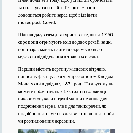
та оплачувати онлайн. Те, що вам часто
доводиться робити зараз, щоб відвідати
museupost-Covid.
Підсолоджувачем для туристів є те, що за 17,50
євро вони отримують вхід до двох речей, за які
вони зараз мають платити окремо: вхід до
музею та відвідування вітряків усередині.
Перший містить картину місцевих вітряків,
написану французьким імпресіоністом Клодом
Моне, який відвідав у 1871 році. На другому ви
можете побачити, як у 17 столітті голландці
використовували вітряні млини не лише для
подрібнення зерна, але й для таких речей, як
подрібнення пігментів для виготовлення фарби
чи розпилювання деревини.