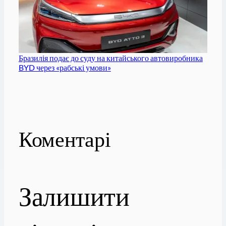
Бразилія подає до суду на китайського автовиробника
BYD через «рабські умови»
Коментарі
Залишити