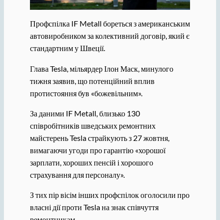
Профспілка IF Metall бореться з американським
автовиробником за колективний договір, який є
стандартним у Швеції.
Глава Tesla, мільярдер Ілон Маск, минулого
тижня заявив, що потенційний вплив
протистояння був «божевільним».
За даними IF Metall, близько 130
співробітників шведських ремонтних
майстерень Tesla страйкують з 27 жовтня,
вимагаючи угоди про гарантію «хорошої
зарплати, хороших пенсій і хорошого
страхування для персоналу».
З тих пір вісім інших профспілок оголосили про
власні дії проти Tesla на знак співчуття
ремонтникам.