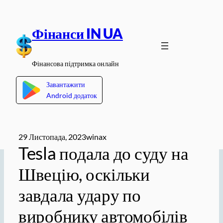
Перейти
до
Фінанси IN UA
вмісту
Фінансова підтримка онлайн
Завантажити
Android додаток
29 Листопада, 2023
winax
Tesla подала до суду на
Швецію, оскільки
завдала удару по
виробнику автомобілів