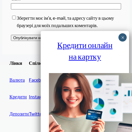
Зберегти моє ім’я, e-mail, та адресу сайту в цьому
браузері для моїх подальших коментарів.
Кредити онлайн
на картку
Завантажити
Лінки
Спілки
Android додаток
Валюта
Facebook
Кредити
Instagram
Депозити
Twitter
Фінанси IN UA