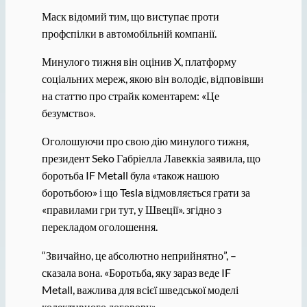
Маск відомий тим, що виступає проти
профспілки в автомобільній компанії.
Минулого тижня він оцінив X, платформу
соціальних мереж, якою він володіє, відповівши
на статтю про страйк коментарем: «Це
безумство».
Оголошуючи про свою дію минулого тижня,
президент Seko Габріелла Лавеккіа заявила, що
боротьба IF Metall була «також нашою
боротьбою» і що Tesla відмовляється грати за
«правилами гри тут, у Швеції». згідно з
перекладом оголошення.
“Звичайно, це абсолютно неприйнятно”, –
сказала вона. «Боротьба, яку зараз веде IF
Metall, важлива для всієї шведської моделі
колективного договору».