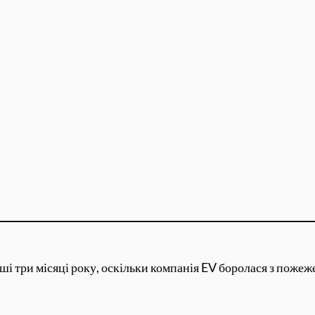
рші три місяці року, оскільки компанія EV боролася з поже