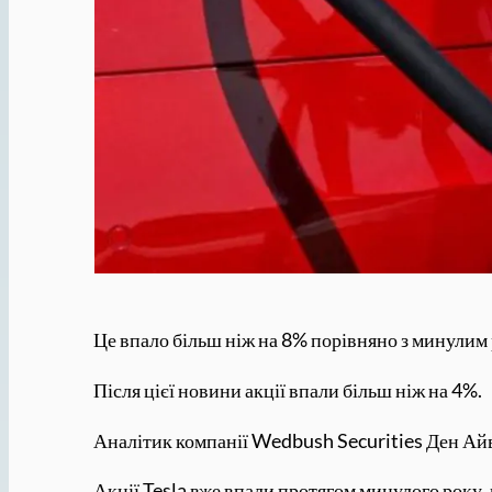
Це впало більш ніж на 8% порівняно з минулим 
Після цієї новини акції впали більш ніж на 4%.
Аналітик компанії Wedbush Securities Ден Айв
Акції Tesla вже впали протягом минулого року,