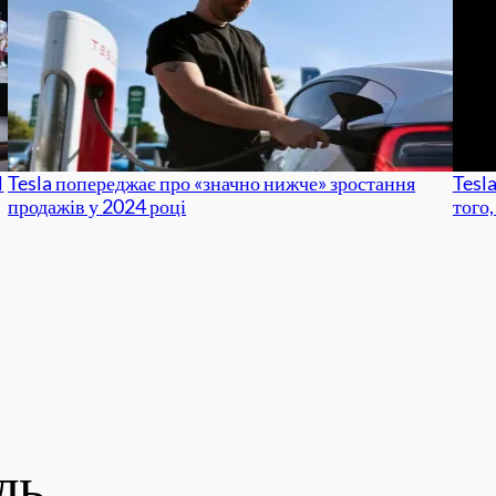
l
Tesla попереджає про «значно нижче» зростання
Tesla
продажів у 2024 році
того
дь