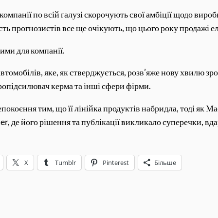
 компанії по всій галузі скорочують свої амбіції щодо ви
сть прогнозистів все ще очікують, що цього року продажі е
ими для компанії.
втомобілів, яке, як стверджується, розв’яже нову хвилю зр
ропідсилювач керма та інші сфери фірми.
окоєння тим, що її лінійка продуктів набридла, тоді як Ма
ter, де його рішення та публікації викликало суперечки, вд
X
Tumblr
Pinterest
Більше