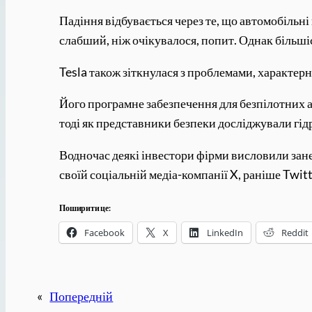
Падіння відбувається через те, що автомобільні
слабший, ніж очікувалося, попит. Однак більші
Tesla також зіткнулася з проблемами, характерн
Його програмне забезпечення для безпілотних а
тоді як представники безпеки досліджували гід
Водночас деякі інвестори фірми висловили занеп
своїй соціальній медіа-компанії X, раніше Twit
Поширити це:
Facebook
X
LinkedIn
Reddit
«
Попередній