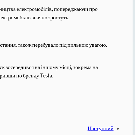
робництва електромобілів, попереджаючи про
лектромобілів значно зростуть.
остання, також перебувало під пильною увагою,
ск зосередився на іншому місці, зокрема на
аривши по бренду Tesla.
Наступний
»