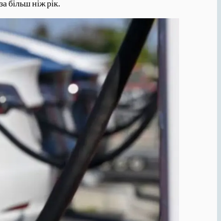
а більш ніж рік.