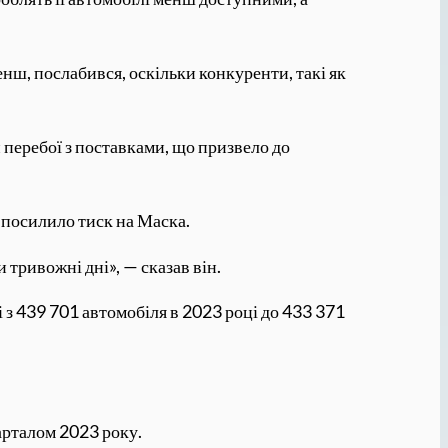
нш, послабився, оскільки конкуренти, такі як
 перебої з поставками, що призвело до
о посилило тиск на Маска.
тривожні дні», — сказав він.
з 439 701 автомобіля в 2023 році до 433 371
арталом 2023 року.