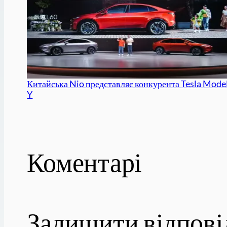
Китайська Nio представляє конкурента Tesla Mode
Y
Коментарі
Залишити відпові