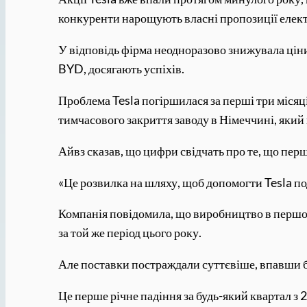
конкуренти нарощують власні пропозиції елект
У відповідь фірма неодноразово знижувала ціни
BYD, досягають успіхів.
Проблема Tesla погіршилася за перші три місяц
тимчасового закриття заводу в Німеччині, який
Айвз сказав, що цифри свідчать про те, що перш
«Це розвилка на шляху, щоб допомогти Tesla по
Компанія повідомила, що виробництво в першом
за той же період цього року.
Але поставки постраждали суттєвіше, впавши б
Це перше річне падіння за будь-який квартал з