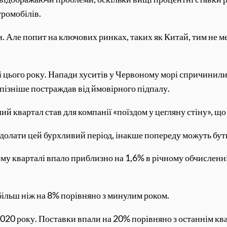
ромобілів.
. Але попит на ключових ринках, таких як Китай, тим не ме
і цього року. Напади хуситів у Червоному морі спричинили
 пізніше постраждав від ймовірного підпалу.
ий квартал став для компанії «поїздом у цегляну стіну», щ
долати цей бурхливий період, інакше попереду можуть бути 
у кварталі впало приблизно на 1,6% в річному обчисленні 
ільш ніж на 8% порівняно з минулим роком.
 2020 року. Поставки впали на 20% порівняно з останнім кв