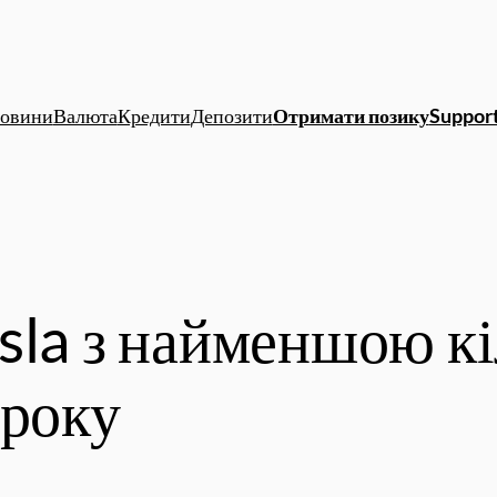
овини
Валюта
Кредити
Депозити
Отримати позику
Support
sla з найменшою к
 року