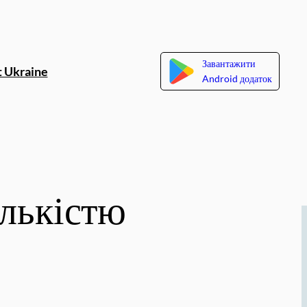
Завантажити
 Ukraine
Android додаток
ількістю