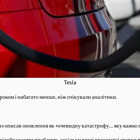
Tesla
роком і набагато менше, ніж очікували аналітики.
з описав оновлення як «очевидну катастрофу… яку важко 
 відображаючи проблеми, оскільки вищі процентні ставки р