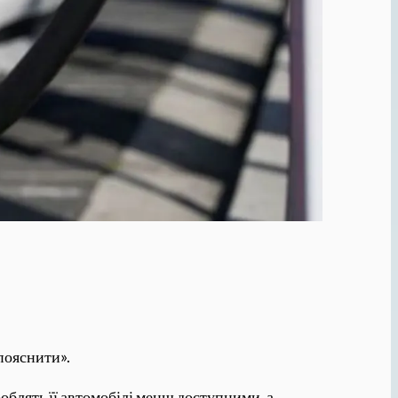
пояснити».
облять її автомобілі менш доступними, а