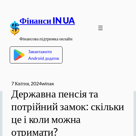
Перейти
до
Фінанси IN UA
вмісту
Фінансова підтримка онлайн
Завантажити
Android додаток
7 Квітня, 2024
winax
Державна пенсія та
потрійний замок: скільки
це і коли можна
отримати?