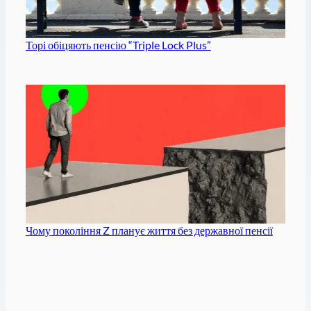
Торі обіцяють пенсію “Triple Lock Plus”
Чому покоління Z планує життя без державної пенсії