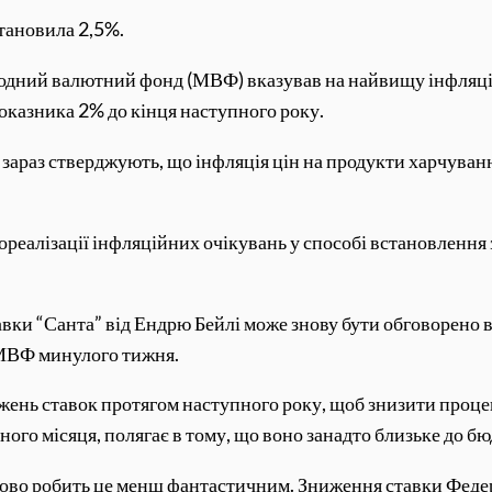
становила 2,5%.
родний валютний фонд (МВФ) вказував на найвищу інфляцію
показника 2% до кінця наступного року.
 зараз стверджують, що інфляція цін на продукти харчуванн
ореалізації інфляційних очікувань у способі встановлення
и “Санта” від Ендрю Бейлі може знову бути обговорено в 
 МВФ минулого тижня.
жень ставок протягом наступного року, щоб знизити проце
ого місяця, полягає в тому, що воно занадто близьке до б
птово робить це менш фантастичним. Зниження ставки Фе