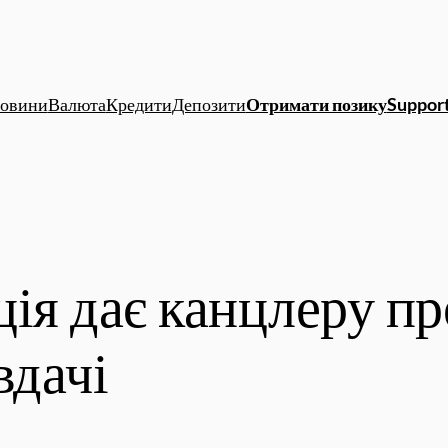
овини
Валюта
Кредити
Депозити
Отримати позику
Support
ія дає канцлеру пр
вдачі