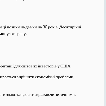
 ці позики на два чи на 30 років. Десятирічні
 минулого року.
ританії для світових інвесторів у США.
збирається вирішити економічні проблеми,
моги здаються досить вражаюче неточними,