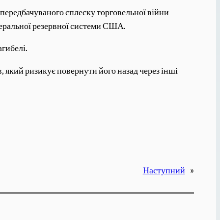
епередбачуваного сплеску торговельної війни
деральної резервної системи США.
агибелі.
, який ризикує повернути його назад через інші
Наступний
»