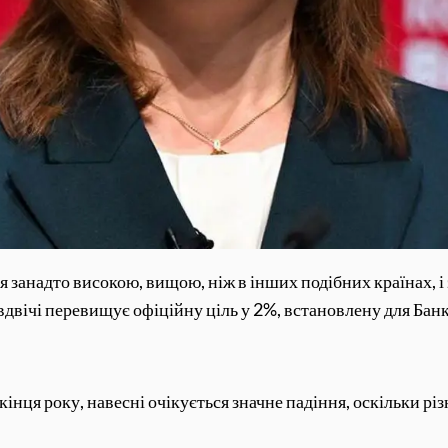
занадто високою, вищою, ніж в інших подібних країнах, і 
двічі перевищує офіційну ціль у 2%, встановлену для Банк
кінця року, навесні очікується значне падіння, оскільки р