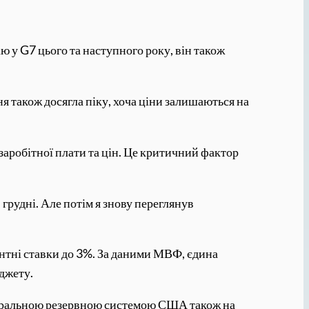
 у G7 цього та наступного року, він також
я також досягла піку, хоча ціни залишаються на
 заробітної плати та цін. Це критичний фактор
грудні. Але потім я знову переглянув
нтні ставки до 3%. За даними МВФ, єдина
юджету.
деральною резервною системою США також на