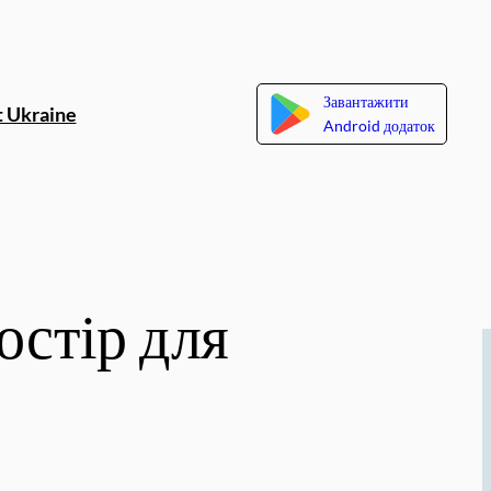
Завантажити
 Ukraine
Android додаток
остір для