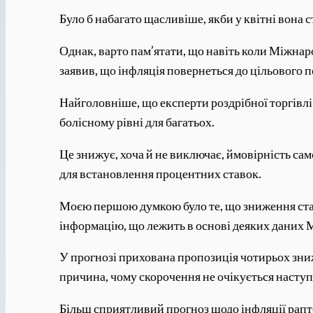
Було б набагато щасливіше, якби у квітні вона 
Однак, варто пам’ятати, що навіть коли Міжна
заявив, що інфляція повернеться до цільового 
Найголовніше, що експерти роздрібної торгівлі
болісному рівні для багатьох.
Це знижує, хоча й не виключає, ймовірність сам
для встановлення процентних ставок.
Моєю першою думкою було те, що зниження ставк
інформацію, що лежить в основі деяких даних
У прогнозі прихована пропозиція чотирьох зни
причина, чому скорочення не очікується наступн
Більш сприятливий прогноз щодо інфляції ра