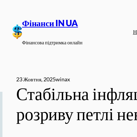
Перейти
до
Фінанси IN UA
вмісту
Н
Фінансова підтримка онлайн
23 Жовтня, 2025
winax
Стабільна інфляц
розриву петлі не