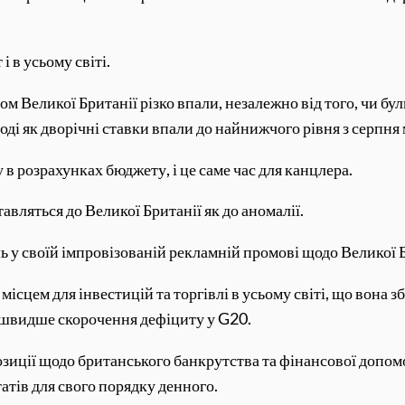
і в усьому світі.
 Великої Британії різко впали, незалежно від того, чи були
оді як дворічні ставки впали до найнижчого рівня з серпня
 в розрахунках бюджету, і це саме час для канцлера.
авляться до Великої Британії як до аномалії.
 у своїй імпровізованій рекламній промові щодо Великої Б
ісцем для інвестицій та торгівлі в усьому світі, що вона 
найшвидше скорочення дефіциту у G20.
озиції щодо британського банкрутства та фінансової допо
тів для свого порядку денного.