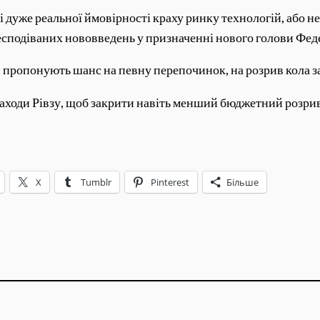
 дуже реальної ймовірності краху ринку технологій, або н
есподіваних нововведень у призначенні нового голови Фе
й пропонують шанс на певну перепочинок, на розрив кола з
 заходи Рівзу, щоб закрити навіть менший бюджетний розрив
X
Tumblr
Pinterest
Більше