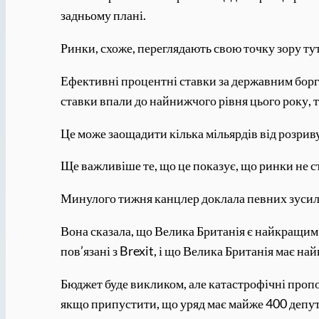
задньому плані.
Ринки, схоже, переглядають свою точку зору тут 
Ефективні процентні ставки за державним боргом
ставки впали до найнижчого рівня цього року, т
Це може заощадити кілька мільярдів від розриву
Ще важливіше те, що це показує, що ринки не ст
Минулого тижня канцлер доклала певних зусиль
Вона сказала, що Велика Британія є найкращим м
пов’язані з Brexit, і що Велика Британія має 
Бюджет буде викликом, але катастрофічні проп
якщо припустити, що уряд має майже 400 депута