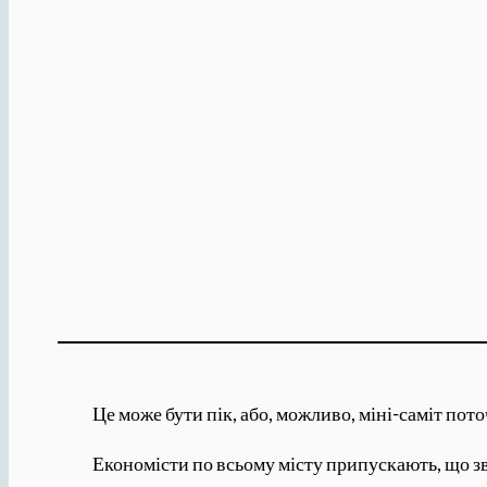
Це може бути пік, або, можливо, міні-саміт пото
Економісти по всьому місту припускають, що зві