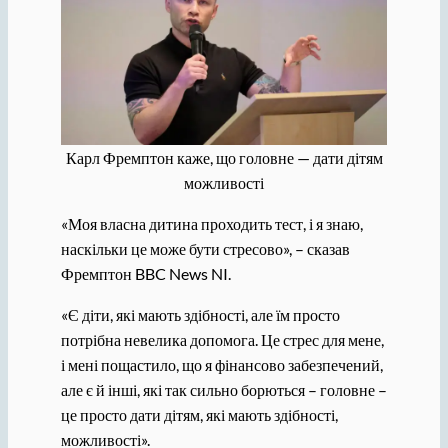
Карл Фремптон каже, що головне — дати дітям
можливості
«Моя власна дитина проходить тест, і я знаю,
наскільки це може бути стресово», – сказав
Фремптон BBC News NI.
«Є діти, які мають здібності, але їм просто
потрібна невелика допомога. Це стрес для мене,
і мені пощастило, що я фінансово забезпечений,
але є й інші, які так сильно борються – головне –
це просто дати дітям, які мають здібності,
можливості».