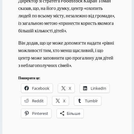
Директор зі стратегії Foodstock Кіаран Томан
сказав, що, на його думку, центр «охопить
людей по всьому місту, незалежно від громади»,
із загальною метою «принести користь якомога
більшій кількості дітей».
Він додав, що це може допомогти надати «рівні
можливості тим, хто менш щасливий, і що
центр може заповнити цю прогалину для дітей
з неблагополучних сімей».
Поширити це:
Facebook
X
LinkedIn
Reddit
X
Tumblr
Pinterest
Більше