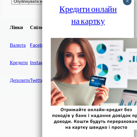
Кредити онлайн
на картку
Завантажити
Лінки
Спілки
Android додаток
Валюта
Facebook
Кредити
Instagram
Депозити
Twitter
Фінанси IN UA
вулиця Хрещатик, 14
Київ, 01001
Україна