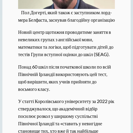
Пол Догерті, який також є заступником лорд-
мера Белфаста, заснував благодійну організацію
Новий центр щотижня проводитиме заняття в
невеликих групах з англійської мови,
математики та логіки, щоб підготувати дітей до
тестів Групи вступної оцінки до шкіл (SEAG).
Понад 60 шкіл після початкової школи по всій
Північній Ірландії використовують цей тест,
щоб вирішити, яких учнів прийняти до
восьмого класу.
У статті Королівського університету за 2022 рік
стверджувалося, що академічний відбір
посилює розкол у ширшому суспільстві
Північної Ірландії та «ставить у невигідне
становище тих, хто вже й так найбільше