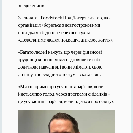
знедолений».
Засновник Foodstock Пол Догерті заявив, що
організація «бореться з довгостроковими
наслідками бідності через освіту» та
«дозволятиме людям покращувати своє життя».
«Багато людей кажуть, що через фінансові
труднощі вони не можуть дозволити собі
додаткове навчання, і вони знімають свою
дитину з перехідного тесту», – сказав він.
«Ми говоримо про усунення бар’єрів, коли
йдеться про голод, через програми сніданків –
це усуває інші бар’єри, коли йдеться про освіту».