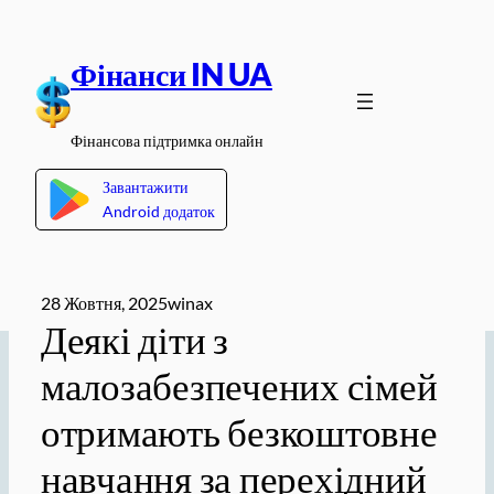
Перейти
до
Фінанси IN UA
вмісту
Фінансова підтримка онлайн
Завантажити
Android додаток
28 Жовтня, 2025
winax
Деякі діти з
малозабезпечених сімей
отримають безкоштовне
навчання за перехідний