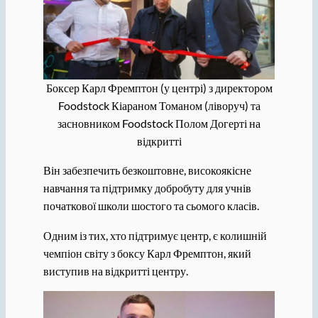
Боксер Карл Фремптон (у центрі) з директором
Foodstock Кіараном Томаном (ліворуч) та
засновником Foodstock Полом Догерті на
відкритті
Він забезпечить безкоштовне, високоякісне
навчання та підтримку добробуту для учнів
початкової школи шостого та сьомого класів.
Одним із тих, хто підтримує центр, є колишній
чемпіон світу з боксу Карл Фремптон, який
виступив на відкритті центру.