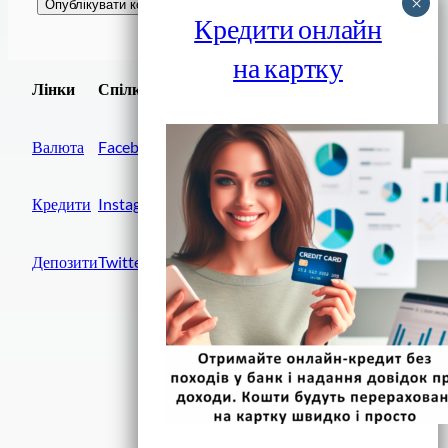
Кредити онлайн
на картку
Завантажити
Лінки
Спілки
Android додаток
Валюта
Facebook
Кредити
Instagram
Депозити
Twitter
Фінанси IN UA
вулиця Хрещатик, 14
Київ, 01001
Україна