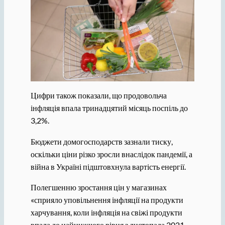
Цифри також показали, що продовольча
інфляція впала тринадцятий місяць поспіль до
3,2%.
Бюджети домогосподарств зазнали тиску,
оскільки ціни різко зросли внаслідок пандемії, а
війна в Україні підштовхнула вартість енергії.
Полегшенню зростання цін у магазинах
«сприяло уповільнення інфляції на продукти
харчування, коли інфляція на свіжі продукти
впала до найнижчого рівня з листопада 2021