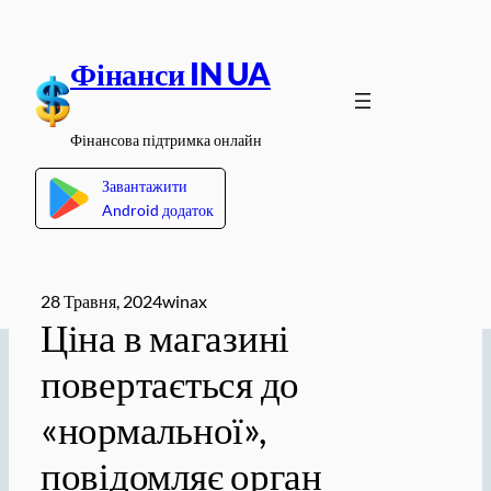
Перейти
до
Фінанси IN UA
вмісту
Фінансова підтримка онлайн
Завантажити
Android додаток
28 Травня, 2024
winax
Ціна в магазині
повертається до
«нормальної»,
повідомляє орган