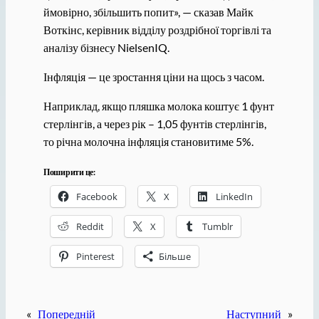
ймовірно, збільшить попит», — сказав Майк
Воткінс, керівник відділу роздрібної торгівлі та
аналізу бізнесу NielsenIQ.
Інфляція — це зростання ціни на щось з часом.
Наприклад, якщо пляшка молока коштує 1 фунт
стерлінгів, а через рік – 1,05 фунтів стерлінгів,
то річна молочна інфляція становитиме 5%.
Поширити це:
Facebook
X
LinkedIn
Reddit
X
Tumblr
Pinterest
Більше
«
Попередній
Наступний
»