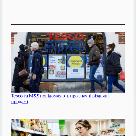
Tesco та M&S повідомляють про значні різдвяні
продажі