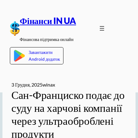
Перейти
до
Фінанси IN UA
вмісту
Фінансова підтримка онлайн
Завантажити
Android додаток
3 Грудня, 2025
winax
Сан-Франциско подає до
суду на харчові компанії
через ультраоброблені
продукти