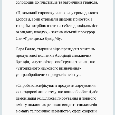
солодощів до пластівців та батончиків гранола.
«Ці компанії спровокували кризу громадського
здоров’я, вони отримали щедрий прибуток, і
тепер їм потрібно взяти на себе відповідальність
за завдану шкоду», – заявив міський прокурор
Сан-Франциско Девід Чіу.
Сара Галло, старший віце-президент з питань
продуктової політики Асоціації споживчих
брендів, галузевої торгової групи, заявила, що
«узгодженого наукового визначення»
ультраоброблених продуктів не існує.
«Спроба класифікувати продукти харчування
як нездорові лише тому, що вони оброблені, або
демонізація їжі шляхом ігнорування її повного
вмісту поживних речовин вводить споживачів
в оману та посилює нерівність у сфері охорони