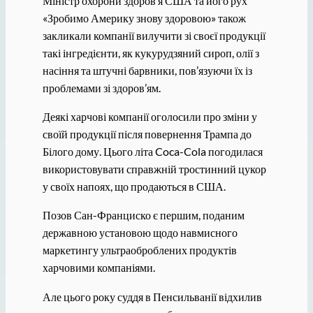
Міністр охорони здоров’я США та його рух
«Зробимо Америку знову здоровою» також
закликали компанії вилучити зі своєї продукції
такі інгредієнти, як кукурудзяний сироп, олії з
насіння та штучні барвники, пов’язуючи їх із
проблемами зі здоров’ям.
Деякі харчові компанії оголосили про зміни у
своїй продукції після повернення Трампа до
Білого дому. Цього літа Coca-Cola погодилася
використовувати справжній тростинний цукор
у своїх напоях, що продаються в США.
Позов Сан-Франциско є першим, поданим
державною установою щодо навмисного
маркетингу ультраоброблених продуктів
харчовими компаніями.
Але цього року суддя в Пенсильванії відхилив