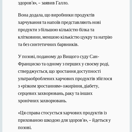
здоров’я», – заявив Галло.
Вона додала, що виробники продуктів
харчування та напоїв представляють нові
продукти з більшою кількістю білка та
клітковини, меншою кількістю цукру та натрію
та без синтетичних барвників.
У позові, поданому до Вищого суду Сан-
Франциско та одному з перших у своєму роді,
стверджується, що зростання доступності
ультраоброблених харчових продуктів збіглося
з «різким зростанням» ожиріння, діабету,
серцевих захворювань, раку та інших
хронічних захворювань.
«Ця справа стосується харчових продуктів із
прихованою шкодою для здоров’я», – йдеться у
позові.