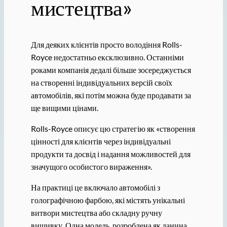
мистецтва»
Для деяких клієнтів просто володіння Rolls-
Royce недостатньо ексклюзивно. Останніми
роками компанія дедалі більше зосереджується
на створенні індивідуальних версій своїх
автомобілів, які потім можна буде продавати за
ще вищими цінами.
Rolls-Royce описує цю стратегію як «створення
цінності для клієнтів через індивідуальні
продукти та досвід і надання можливостей для
значущого особистого вираження».
На практиці це включало автомобілі з
голографічною фарбою, які містять унікальні
витвори мистецтва або складну ручну
вишивку. Одна модель, розроблена як данина