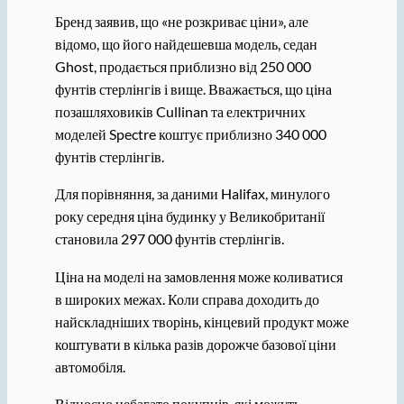
Бренд заявив, що «не розкриває ціни», але
відомо, що його найдешевша модель, седан
Ghost, продається приблизно від 250 000
фунтів стерлінгів і вище. Вважається, що ціна
позашляховиків Cullinan та електричних
моделей Spectre коштує приблизно 340 000
фунтів стерлінгів.
Для порівняння, за даними Halifax, минулого
року середня ціна будинку у Великобританії
становила 297 000 фунтів стерлінгів.
Ціна на моделі на замовлення може коливатися
в широких межах. Коли справа доходить до
найскладніших творінь, кінцевий продукт може
коштувати в кілька разів дорожче базової ціни
автомобіля.
Відносно небагато покупців, які можуть