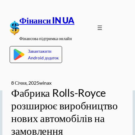
Перейти
до
Фінанси IN UA
вмісту
Фінансова підтримка онлайн
Завантажити
Android додаток
8 Січня, 2025
winax
Фабрика Rolls-Royce
розширює виробництво
нових автомобілів на
замовлення