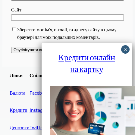
Сайт
Зберегти моє ім’я, e-mail, та адресу сайту в цьому
браузері для моїх подальших коментарів.
Кредити онлайн
на картку
Завантажити
Лінки
Спілки
Android додаток
Валюта
Facebook
Кредити
Instagram
Депозити
Twitter