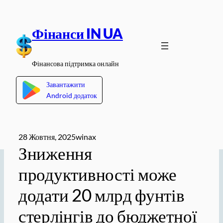
Перейти
до
Фінанси IN UA
вмісту
Фінансова підтримка онлайн
Завантажити
Android додаток
28 Жовтня, 2025
winax
Зниження
продуктивності може
додати 20 млрд фунтів
стерлінгів до бюджетної