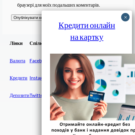
браузері для моїх подальших коментарів.
Кредити онлайн
на картку
Завантажити
Лінки
Спілки
Android додаток
Валюта
Facebook
Кредити
Instagram
Депозити
Twitter
Фінанси IN UA
вулиця Хрещатик, 14
Київ, 01001