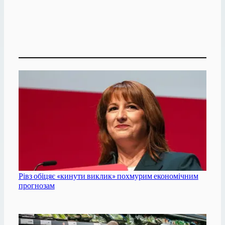
Рівз обіцяє «кинути виклик» похмурим економічним
прогнозам