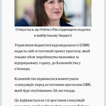
Очікується, що Рейчел Рівз підвищить податки
в майбутньому бюджеті
Управління бюджетної відповідальності (OBR)
надасть свій остаточний проект прогнозу, який
покаже обсяг виробництва економіки за
відпрацьовану годину, до Казначейства у
п’ятницю.
Казначейство відмовилося коментувати
«спекуляції» перед остаточним прогнозом OBR,
який буде опубліковано 26 листопада.
Це відбувається на тлі зростання спекуляцій
щодо того, який вибір зробить канцлер Рейчел