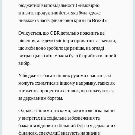
бюджетної відповідальності) «ймовірно,
знизить продуктивність», яка була «дуже
низькою з часів фінансової кризи та Brexit».
Очікується, що OBR детально пояснить це
рішення, але деякі міністри приватно зазначили,
що якби воно зробило це раніше, на огляді
витрат цього літа можна було б прийняти інший
вибір.
У бюджеті є багато інших рухомих частин, які
можуть схилятися в іншому напрямку, таких як
зниження процентних ставок, що сплачуються
за державним боргом.
Однак, з іншими тисками, такими як різкі зміни
у витратах на соціальне забезпечення та
бажання відновити більший буфер у державних
фінансах, спекуляції вказують на значне