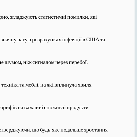
ірно, згладжують статистичні помилки, які
 значну вагу в розрахунках інфляції в США та
е шумом, ніж сигналом через перебої,
 техніка та меблі, на які вплинула хвиля
 тарифів на важливі споживчі продукти
, стверджуючи, що будь-яке подальше зростання