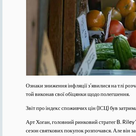
Ознаки зниження інфляції з’явилися на тлі ро
той виконав свої обіцянки щодо полегшення.
Звіт про індекс споживчих цін (ІСЦ) був затр
Арт Хоган, головний ринковий стратег B. Riley
сезон святкових покупок розпочався. Але він 