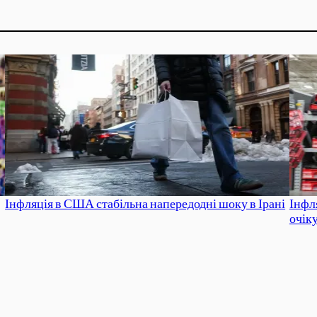
Інфляція в США стабільна напередодні шоку в Ірані
Інфл
очік