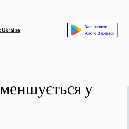
Завантажити
 Ukraine
Android додаток
зменшується у