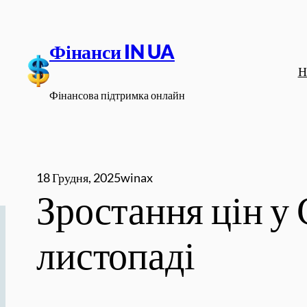
Перейти
до
Фінанси IN UA
вмісту
Н
Фінансова підтримка онлайн
18 Грудня, 2025
winax
Зростання цін у
листопаді