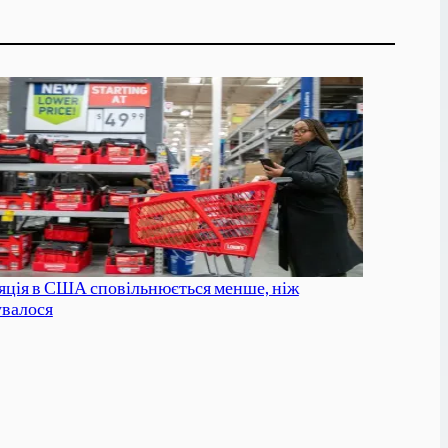
яція в США сповільнюється менше, ніж
увалося