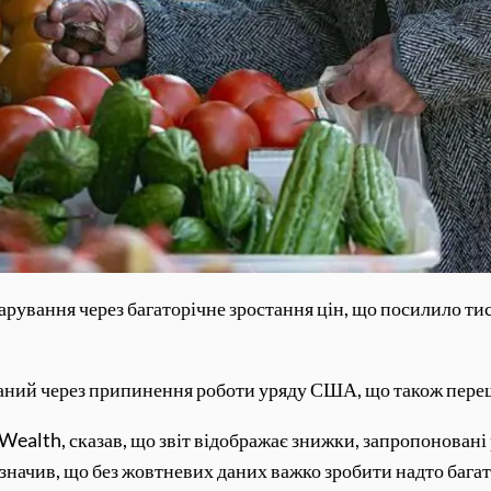
зчарування через багаторічне зростання цін, що посилило 
иманий через припинення роботи уряду США, що також пере
 Wealth, сказав, що звіт відображає знижки, запропоновані
зазначив, що без жовтневих даних важко зробити надто ба