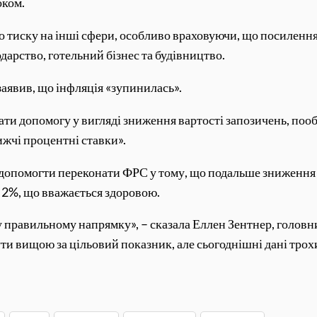
оком.
 тиску на інші сфери, особливо враховуючи, що посиленн
одарство, готельний бізнес та будівництво.
заявив, що інфляція «зупинилась».
ати допомогу у вигляді зниження вартості запозичень, поо
ижчі процентні ставки».
е допомогти переконати ФРС у тому, що подальше зниження 
 2%, що вважається здоровою.
 у правильному напрямку», – сказала Еллен Зентнер, голов
и вищою за цільовий показник, але сьогоднішні дані тро