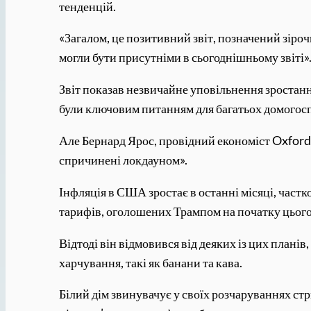
тенденцій.
«Загалом, це позитивний звіт, позначений зіроч
могли бути присутніми в сьогоднішньому звіті»
Звіт показав незвичайне уповільнення зростання
були ключовим питанням для багатьох домогос
Але Бернард Ярос, провідний економіст Oxford
спричинені локдауном».
Інфляція в США зростає в останні місяці, частко
тарифів, оголошених Трампом на початку цього
Відтоді він відмовився від деяких із цих плані
харчування, такі як банани та кава.
Білий дім звинувачує у своїх розчаруваннях ст