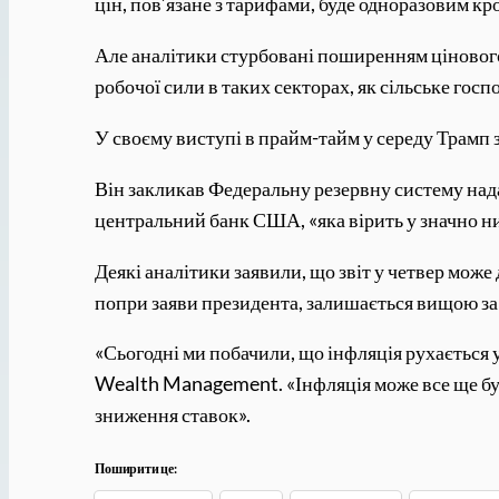
цін, пов’язане з тарифами, буде одноразовим кр
Але аналітики стурбовані поширенням цінового
робочої сили в таких секторах, як сільське госп
У своєму виступі в прайм-тайм у середу Трамп 
Він закликав Федеральну резервну систему над
центральний банк США, «яка вірить у значно н
Деякі аналітики заявили, що звіт у четвер мож
попри заяви президента, залишається вищою за
«Сьогодні ми побачили, що інфляція рухається
Wealth Management. «Інфляція може все ще бут
зниження ставок».
Поширити це: