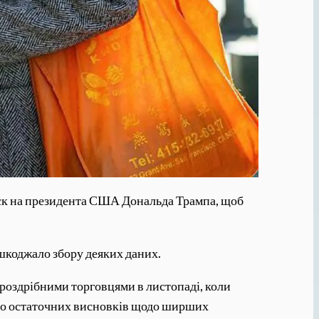
тиск на президента США Дональда Трампа, щоб
шкоджало збору деяких даних.
 роздрібними торговцями в листопаді, коли
гато остаточних висновків щодо ширших