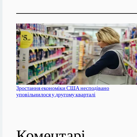
Зростання економіки США несподівано
уповільнилося у другому кварталі
Коментарі