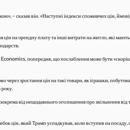
кою», – сказав він. «Наступні індекси споживчих цін, ймов
.
 цін на орендну плату та інші витрати на житло, які мають
подарств.
 Economics, попередив, що послаблення може бути «скоріш
во через зростання цін на такі товари, як іграшки, побутова
 року.
в, зокрема від нещодавнього оголошення про звільнення від
рибок цін, який Трамп успадкував, коли вступив на посаду