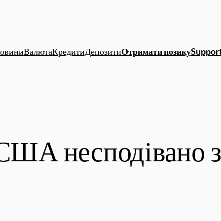
овини
Валюта
Кредити
Депозити
Отримати позику
Support
 США несподівано 