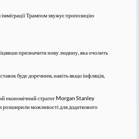
я імміграції Трампом звужує пропозицію
біцявши призначити нову людину, яка очолить
ставок буде доречним, навіть якщо інфляція,
ний економічний стратег Morgan Stanley
хи розширили можливості для додаткового