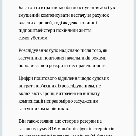
Багато хто втратив засоби до існування або був
змушений компенсувати нестачу за рахунок
власних грошей, тоді як деякі колишні
підпоштмейстери покінчили життя
самогубством.
Розслідування було надіслано після того, як
заступники поштових начальників роками
боролися, щоб розкрити несправедливість.
Цифри поштового відділення щодо судових
витрат, пов’язаних із розслідуванням, не
включають гроші, витрачені на виплату
компенсації неправомірно засудженим
заступникам керівників.
Він також заявив, що створив резерви на
загальну суму 816 мільйонів фунтів стерлінгів
на «надзвичайні витрати» за рік до 31 березня