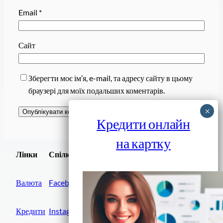
Email
*
Сайт
Зберегти моє ім’я, e-mail, та адресу сайту в цьому
браузері для моїх подальших коментарів.
Кредити онлайн
на картку
Завантажити
Лінки
Спілки
Android додаток
Валюта
Facebook
Кредити
Instagram