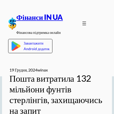
Перейти
до
Фінанси IN UA
вмісту
Фінансова підтримка онлайн
Завантажити
Android додаток
19 Грудня, 2024
winax
Пошта витратила 132
мільйони фунтів
стерлінгів, захищаючись
на запит