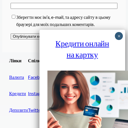
Зберегти моє ім’я, e-mail, та адресу сайту в цьому
браузері для моїх подальших коментарів.
Кредити онлайн
на картку
Завантажити
Лінки
Спілки
Android додаток
Валюта
Facebook
Кредити
Instagram
Депозити
Twitter
Фінанси IN UA