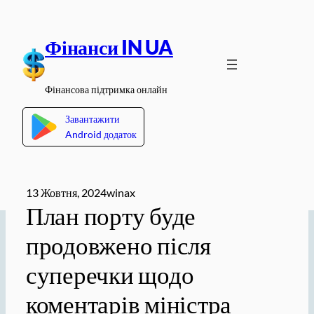
Перейти
до
Фінанси IN UA
вмісту
Фінансова підтримка онлайн
Завантажити
Android додаток
13 Жовтня, 2024
winax
План порту буде
продовжено після
суперечки щодо
коментарів міністра