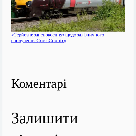
«Серйозне занепокоєння» щодо залізничного
сполучення CrossCountry
Коментарі
Залишити