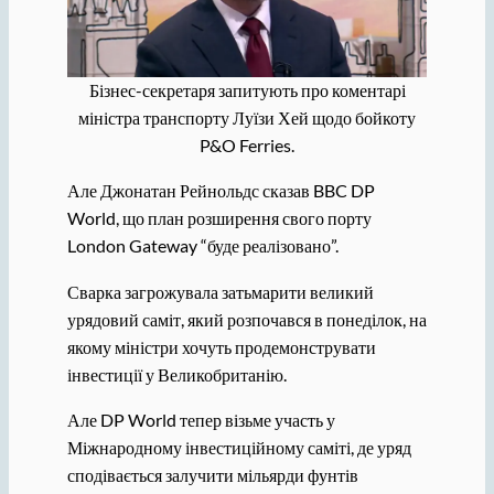
Бізнес-секретаря запитують про коментарі
міністра транспорту Луїзи Хей щодо бойкоту
P&O Ferries.
Але Джонатан Рейнольдс сказав BBC DP
World, що план розширення свого порту
London Gateway “буде реалізовано”.
Сварка загрожувала затьмарити великий
урядовий саміт, який розпочався в понеділок, на
якому міністри хочуть продемонструвати
інвестиції у Великобританію.
Але DP World тепер візьме участь у
Міжнародному інвестиційному саміті, де уряд
сподівається залучити мільярди фунтів