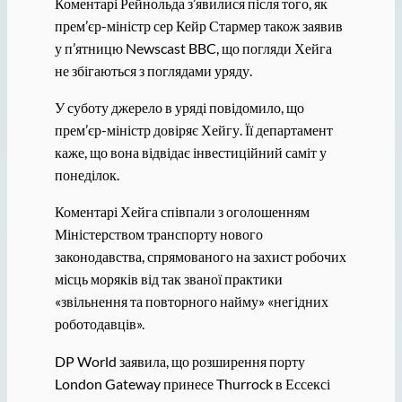
Коментарі Рейнольда з’явилися після того, як
прем’єр-міністр сер Кейр Стармер також заявив
у п’ятницю Newscast BBC, що погляди Хейга
не збігаються з поглядами уряду.
У суботу джерело в уряді повідомило, що
прем’єр-міністр довіряє Хейгу. Її департамент
каже, що вона відвідає інвестиційний саміт у
понеділок.
Коментарі Хейга співпали з оголошенням
Міністерством транспорту нового
законодавства, спрямованого на захист робочих
місць моряків від так званої практики
«звільнення та повторного найму» «негідних
роботодавців».
DP World заявила, що розширення порту
London Gateway принесе Thurrock в Ессексі