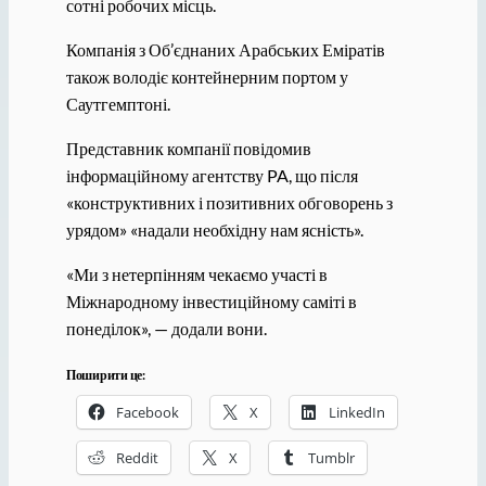
сотні робочих місць.
Компанія з Об’єднаних Арабських Еміратів
також володіє контейнерним портом у
Саутгемптоні.
Представник компанії повідомив
інформаційному агентству PA, що після
«конструктивних і позитивних обговорень з
урядом» «надали необхідну нам ясність».
«Ми з нетерпінням чекаємо участі в
Міжнародному інвестиційному саміті в
понеділок», — додали вони.
Поширити це:
Facebook
X
LinkedIn
Reddit
X
Tumblr