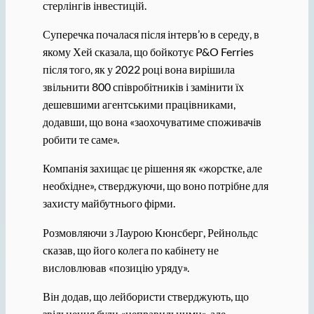
стерлінгів інвестицій.
Суперечка почалася після інтерв’ю в середу, в
якому Хей сказала, що бойкотує P&O Ferries
після того, як у 2022 році вона вирішила
звільнити 800 співробітників і замінити їх
дешевшими агентськими працівниками,
додавши, що вона «заохочуватиме споживачів
робити те саме».
Компанія захищає це рішення як «жорстке, але
необхідне», стверджуючи, що воно потрібне для
захисту майбутнього фірми.
Розмовляючи з Лаурою Кюнсберг, Рейнольдс
сказав, що його колега по кабінету не
висловлював «позицію уряду».
Він додав, що лейбористи стверджують, що
звільнення були «неправильними», але