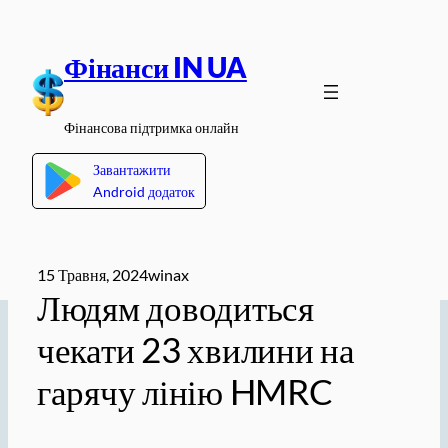
Перейти
до
Фінанси IN UA
вмісту
Фінансова підтримка онлайн
Завантажити
Android додаток
15 Травня, 2024
winax
Людям доводиться
чекати 23 хвилини на
гарячу лінію HMRC