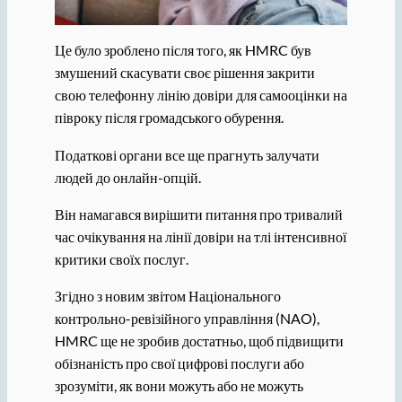
Це було зроблено після того, як HMRC був
змушений скасувати своє рішення закрити
свою телефонну лінію довіри для самооцінки на
півроку після громадського обурення.
Податкові органи все ще прагнуть залучати
людей до онлайн-опцій.
Він намагався вирішити питання про тривалий
час очікування на лінії довіри на тлі інтенсивної
критики своїх послуг.
Згідно з новим звітом Національного
контрольно-ревізійного управління (NAO),
HMRC ще не зробив достатньо, щоб підвищити
обізнаність про свої цифрові послуги або
зрозуміти, як вони можуть або не можуть