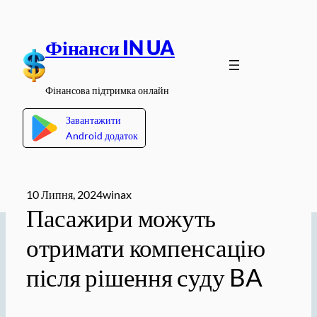
Перейти
до
Фінанси IN UA
вмісту
Фінансова підтримка онлайн
Завантажити
Android додаток
10 Липня, 2024
winax
Пасажири можуть
отримати компенсацію
після рішення суду BA