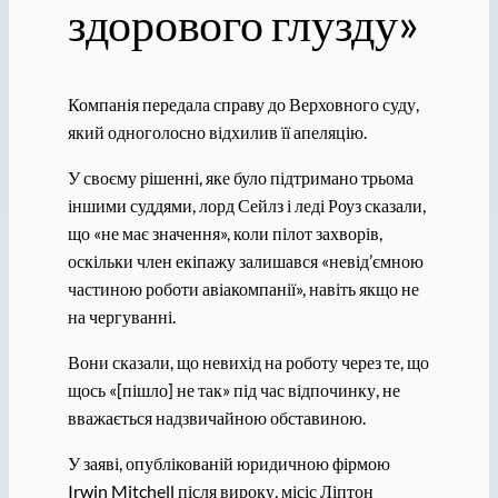
здорового глузду»
Компанія передала справу до Верховного суду,
який одноголосно відхилив її апеляцію.
У своєму рішенні, яке було підтримано трьома
іншими суддями, лорд Сейлз і леді Роуз сказали,
що «не має значення», коли пілот захворів,
оскільки член екіпажу залишався «невід’ємною
частиною роботи авіакомпанії», навіть якщо не
на чергуванні.
Вони сказали, що невихід на роботу через те, що
щось «[пішло] не так» під час відпочинку, не
вважається надзвичайною обставиною.
У заяві, опублікованій юридичною фірмою
Irwin Mitchell після вироку, місіс Ліптон