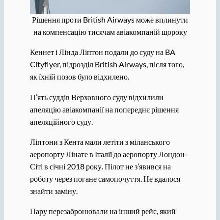
Рішення проти British Airways може вплинути
на компенсацію тисячам авіакомпаній щороку
Кеннет і Лінда Ліптон подали до суду на BA
Cityflyer, підрозділ British Airways, після того,
як їхній позов було відхилено.
П’ять суддів Верховного суду відхилили
апеляцію авіакомпанії на попереднє рішення
апеляційного суду.
Ліптони з Кента мали летіти з міланського
аеропорту Лінате в Італії до аеропорту Лондон-
Сіті в січні 2018 року. Пілот не з’явився на
роботу через погане самопочуття. Не вдалося
знайти заміну.
Пару перезабронювали на інший рейс, який