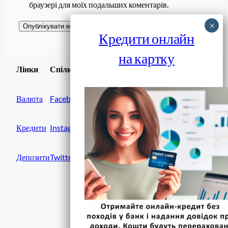
браузері для моїх подальших коментарів.
Кредити онлайн
на картку
Завантажити
Лінки
Спілки
Android додаток
Валюта
Facebook
Кредити
Instagram
Депозити
Twitter
Фінанси IN UA
вулиця Хрещатик, 14
Київ, 01001