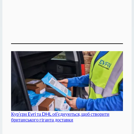
Кур’єри Evri та DHL об’єднуються, щоб створити
британського гіганта доставки