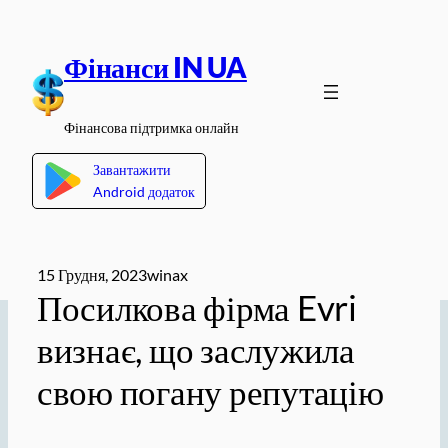
Перейти
до
Фінанси IN UA
вмісту
Фінансова підтримка онлайн
Завантажити
Android додаток
15 Грудня, 2023
winax
Посилкова фірма Evri
визнає, що заслужила
свою погану репутацію