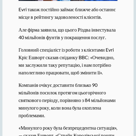
Evri також постійно займає ближче або останнє
місце в рейтингу задоволеності клієнтів.
Але фірма заявила, що цього Різдва інвестувала
40 мільйонів фунтів у покращення послуг.
Головний спеціаліст із роботи з клієнтами Evri
Кріс Ешворт сказав сніданку BBC: «Очевидно,
ми заслужили таку репутацію, і нам потрібно
наполегливо працювати, щоб змінити її».
Компанія очікує доставити близько 90
мільйонів посилок протягом цьогорічного
святкового періоду, порівняно з 84 мільйонами
минулого року, коли вона була охоплена
проблемами.
«Минулого року була безпрецедентна ситуація»,
— сказав Ешворт. «Страйк Королівської пошти