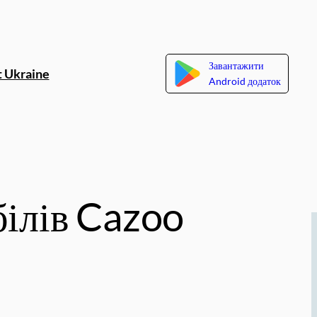
Завантажити
 Ukraine
Android додаток
білів Cazoo