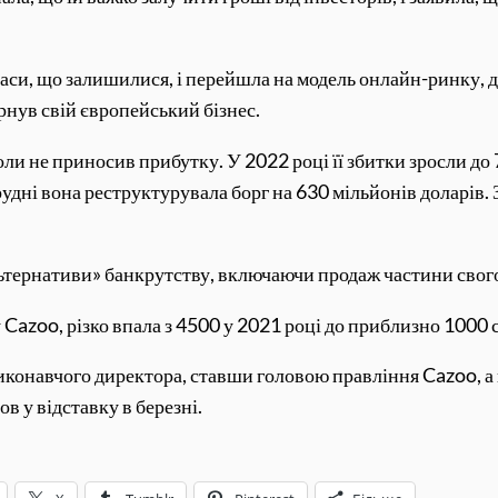
паси, що залишилися, і перейшла на модель онлайн-ринку,
орнув свій європейський бізнес.
оли не приносив прибутку. У 2022 році її збитки зросли до 
рудні вона реструктурувала борг на 630 мільйонів доларів. 
льтернативи» банкрутству, включаючи продаж частини свого
у Cazoo, різко впала з 4500 у 2021 році до приблизно 1000 
конавчого директора, ставши головою правління Cazoo, а в 
в у відставку в березні.