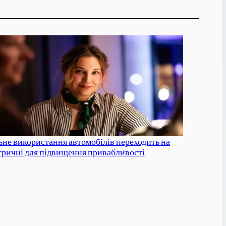
ьне використання автомобілів переходить на
тричні для підвищення привабливості