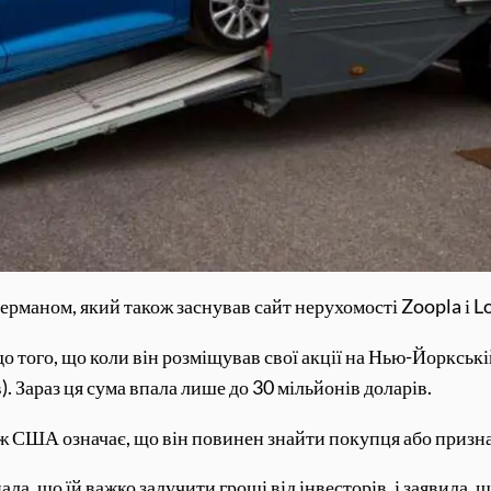
ерманом, який також заснував сайт нерухомості Zoopla і L
о того, що коли він розміщував свої акції на Нью-Йоркській
в). Зараз ця сума впала лише до 30 мільйонів доларів.
ірж США означає, що він повинен знайти покупця або призна
нала, що їй важко залучити гроші від інвесторів, і заявила