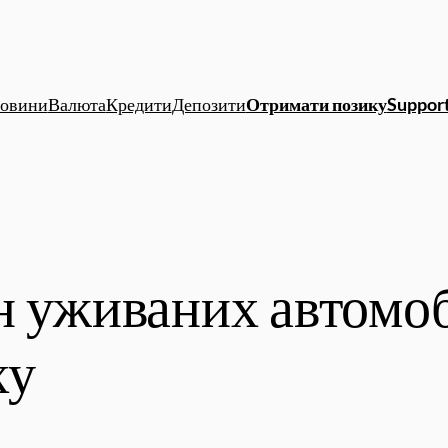
овини
Валюта
Кредити
Депозити
Отримати позику
Support
н уживаних автомо
ху