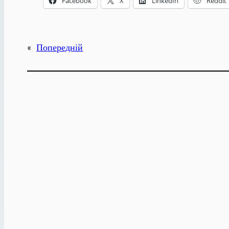
Facebook
X
LinkedIn
Reddit
«
Попередній