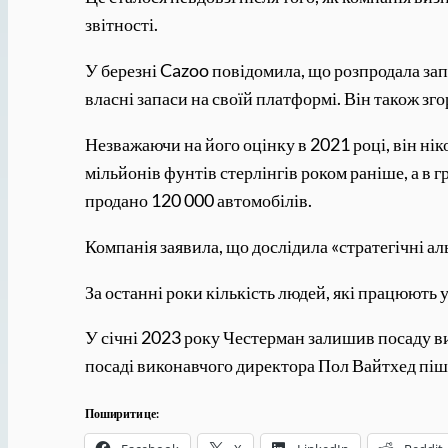
звітності.
У березні Cazoo повідомила, що розпродала за
власні запаси на своїй платформі. Він також зг
Незважаючи на його оцінку в 2021 році, він нік
мільйонів фунтів стерлінгів роком раніше, а в г
продано 120 000 автомобілів.
Компанія заявила, що дослідила «стратегічні а
За останні роки кількість людей, які працюють 
У січні 2023 року Честерман залишив посаду ви
посаді виконавчого директора Пол Вайтхед пішо
Поширити це: