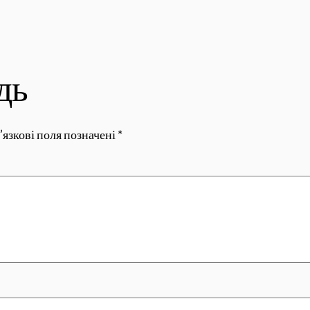
дь
’язкові поля позначені
*