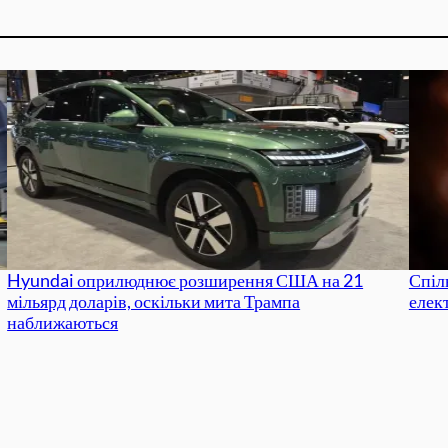
Hyundai оприлюднює розширення США на 21
Спіл
мільярд доларів, оскільки мита Трампа
елек
наближаються