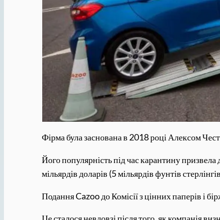
Фірма була заснована в 2018 році Алексом Чест
Його популярність під час карантину призвела д
мільярдів доларів (5 мільярдів фунтів стерлінгі
Подання Cazoo до Комісії з цінних паперів і б
Це сталося невдовзі після того, як компанія виз