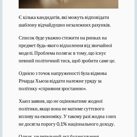
Є кілька кандидатів, які можуть відповідати
шаблону відчайдушно незалежних рахунків.
Список буде уважно стежити на ринках на
предмет будь-якого відхилення від звичайної
моделі. Проблема полягає в тому, що існує
певний політичний тиск, щоб зробити саме це.
Однією з точок напруженості була відмова
Річарда Хьюза віддати належне уряду за
політику «сприяння зростанню».
Хьюз заявив, що не оцінюватиме жодної
політики, якщо вона не матиме суттєвого
впливу на економіку. У такому разі жодна з них
не досягла порогу 0,1% національного доходу.
Однак, це ретельний акт балансування.