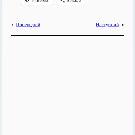
Pinterest
Більше
«
Попередній
Наступний
»