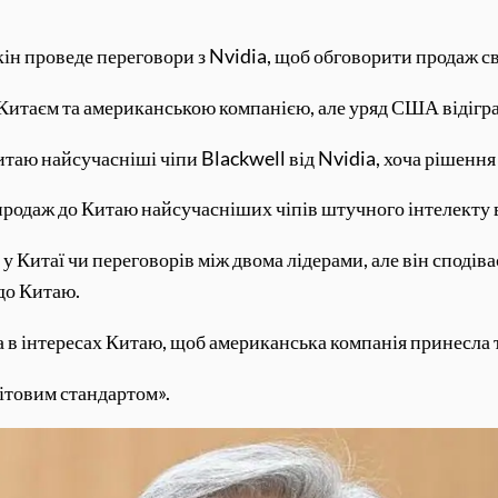
екін проведе переговори з Nvidia, щоб обговорити продаж сво
Китаєм та американською компанією, але уряд США відігра
Китаю найсучасніші чіпи Blackwell від Nvidia, хоча рішен
одаж до Китаю найсучасніших чіпів штучного інтелекту в
у Китаї чи переговорів між двома лідерами, але він сподів
 до Китаю.
в інтересах Китаю, щоб американська компанія принесла те
вітовим стандартом».