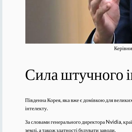
Керівни
Сила штучного і
Південна Корея, яка вже є домівкою для велик
інтелекту.
За словами генерального директора Nvidia, кра
землі, а також здатності будувати заводи.