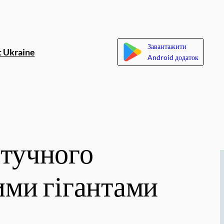
Завантажити
 Ukraine
Android додаток
штучного
ими гігантами