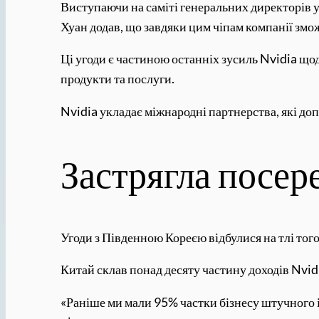
Виступаючи на саміті генеральних директорів 
Хуан додав, що завдяки цим чіпам компанії змо
Ці угоди є частиною останніх зусиль Nvidia що
продукти та послуги.
Nvidia укладає міжнародні партнерства, які доп
Застрягла посер
Угоди з Південною Кореєю відбулися на тлі тог
Китай склав понад десяту частину доходів Nvid
«Раніше ми мали 95% частки бізнесу штучного ін