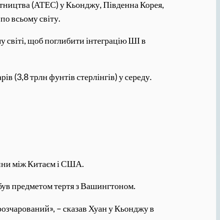
ітництва (АТЕС) у Кьонджу, Південна Корея,
по всьому світу.
у світі, щоб поглибити інтеграцію ШІ в
в (3,8 трлн фунтів стерлінгів) у середу.
ійни між Китаєм і США.
 був предметом тертя з Вашингтоном.
розчарований», – сказав Хуан у Кьонджу в