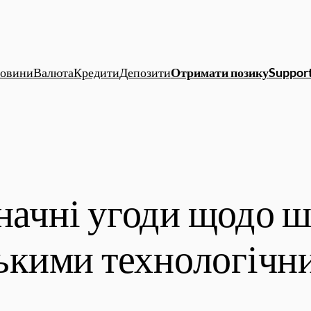
овини
Валюта
Кредити
Депозити
Отримати позику
Support
значні угоди щодо 
ськими технологічн