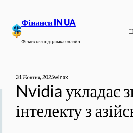
Перейти
до
Фінанси IN UA
вмісту
Н
Фінансова підтримка онлайн
31 Жовтня, 2025
winax
Nvidia укладає 
інтелекту з азій