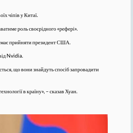
їх чіпів у Китаї.
ватиме роль своєрідного «рефері».
ня має прийняти президент США.
ід Nvidia.
ається, що вони знайдуть спосіб запровадити
хнології в країну», – сказав Хуан.