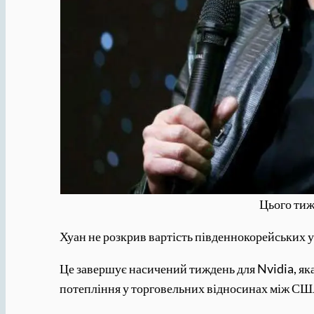
Цього тиж
Хуан не розкрив вартість південнокорейських у
Це завершує насичений тиждень для Nvidia, яка
потепління у торговельних відносинах між США