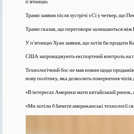
п’ятницю.
Трамп заявив після зустрічі з Сі у четвер, що П
Трамп сказав, що переговори залишаються між 
У п’ятницю Хуан заявив, що хотів би продати 
США запроваджують експортний контроль на пр
Технологічний бос не мав новин щодо продажів 
нову політику, яка дозволить повернення чіпів
«В інтересах Америки мати китайський ринок, а 
«Ми хотіли б бачити американські технології с