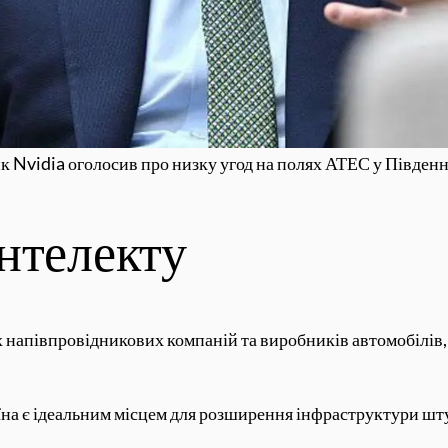
к Nvidia оголосив про низку угод на полях АТЕС у Південн
нтелекту
их напівпровідникових компаній та виробників автомобілів
їна є ідеальним місцем для розширення інфраструктури штуч