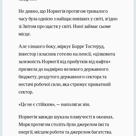
Не дивно, що Норвегія протягом тривалого
часу була однією з найщасливіших у світі, згідно
зі Звітом про щастя у світі. Нині займає сьоме
місце.
Але з іншого боку, міркує Борре Тостеруд,
інвестор і власник готелю на пенсії, «цілковита
залежність Норвегії від прибутків від нафти»
призвела до надмірно великого державного
бюджету, роздутого державного сектора та
нестачі робочої сили, яка стримує приватний
сектор.
«Це не є стійким», — наполягає він.
Норвегія завжди шукала плавучості в океанах.
Моря протягом століть були джерелом їжі та
енергії, місцем роботи та джерелом багатства.