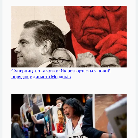
Суперництво та чутки: Як розгортається новий
порядок у династії Мердоків