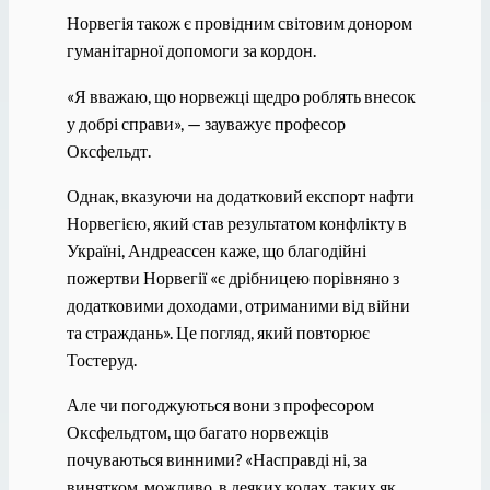
Норвегія також є провідним світовим донором
гуманітарної допомоги за кордон.
«Я вважаю, що норвежці щедро роблять внесок
у добрі справи», — зауважує професор
Оксфельдт.
Однак, вказуючи на додатковий експорт нафти
Норвегією, який став результатом конфлікту в
Україні, Андреассен каже, що благодійні
пожертви Норвегії «є дрібницею порівняно з
додатковими доходами, отриманими від війни
та страждань». Це погляд, який повторює
Тостеруд.
Але чи погоджуються вони з професором
Оксфельдтом, що багато норвежців
почуваються винними? «Насправді ні, за
винятком, можливо, в деяких колах, таких як