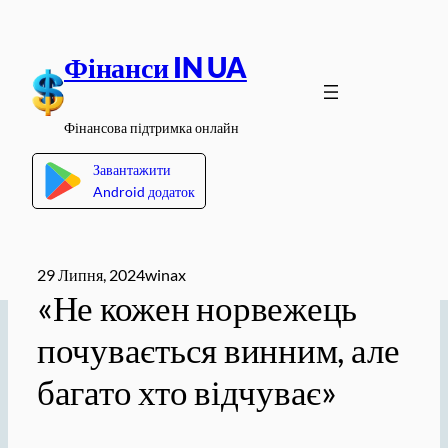
Перейти
до
Фінанси IN UA
вмісту
Фінансова підтримка онлайн
Завантажити
Android додаток
29 Липня, 2024
winax
«Не кожен норвежець
почувається винним, але
багато хто відчуває»