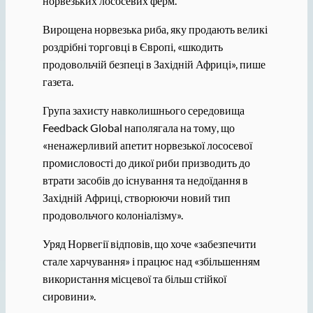
норвезьких лососевих ферм.
Вирощена норвезька риба, яку продають великі
роздрібні торговці в Європі, «шкодить
продовольчій безпеці в Західній Африці», пише
газета.
Група захисту навколишнього середовища
Feedback Global наполягала на тому, що
«ненажерливий апетит норвезької лососевої
промисловості до дикої риби призводить до
втрати засобів до існування та недоїдання в
Західній Африці, створюючи новий тип
продовольчого колоніалізму».
Уряд Норвегії відповів, що хоче «забезпечити
стале харчування» і працює над «збільшенням
використання місцевої та більш стійкої
сировини».