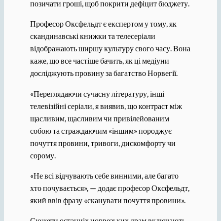
позичати гроші, щоб покрити дефіцит бюджету.
Професор Оксфельдт є експертом у тому, як
скандинавські книжки та телесеріали
відображають ширшу культуру свого часу. Вона
каже, що все частіше бачить, як ці медіуни
досліджують провину за багатство Норвегії.
«Переглядаючи сучасну літературу, інші
телевізійні серіали, я виявив, що контраст між
щасливим, щасливим чи привілейованим
собою та страждаючим «іншим» породжує
почуття провини, тривоги, дискомфорту чи
сорому.
«Не всі відчувають себе винними, але багато
хто почувається», — додає професор Оксфельдт,
який ввів фразу «сканувати почуття провини».
Сюжети останніх норвезьких драм включають