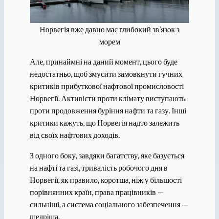
Норвегія вже давно має глибокий зв’язок з
морем
Але, принаймні на даний момент, цього буде
недостатньо, щоб змусити замовкнути гучних
критиків прибуткової нафтової промисловості
Норвегії. Активісти проти клімату виступають
проти продовження буріння нафти та газу. Інші
критики кажуть, що Норвегія надто залежить
від своїх нафтових доходів.
З одного боку, завдяки багатству, яке базується
на нафті та газі, тривалість робочого дня в
Норвегії, як правило, коротша, ніж у більшості
порівнянних країн, права працівників —
сильніші, а система соціального забезпечення —
щедріша.