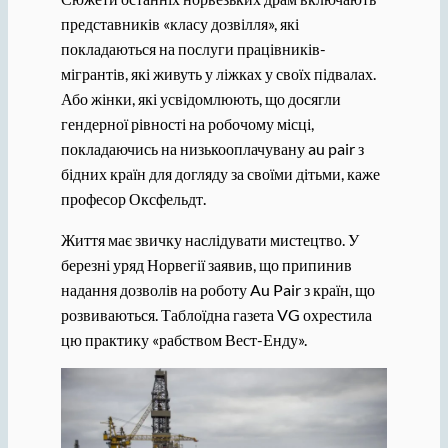
представників «класу дозвілля», які
покладаються на послуги працівників-
мігрантів, які живуть у ліжках у своїх підвалах.
Або жінки, які усвідомлюють, що досягли
гендерної рівності на робочому місці,
покладаючись на низькооплачувану au pair з
бідних країн для догляду за своїми дітьми, каже
професор Оксфельдт.
Життя має звичку наслідувати мистецтво. У
березні уряд Норвегії заявив, що припинив
надання дозволів на роботу Au Pair з країн, що
розвиваються. Таблоїдна газета VG охрестила
цю практику «рабством Вест-Енду».