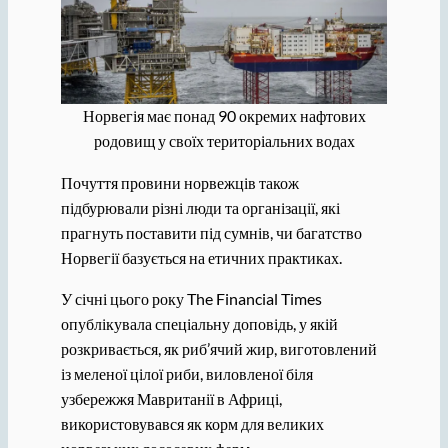
Норвегія має понад 90 окремих нафтових
родовищ у своїх територіальних водах
Почуття провини норвежців також
підбурювали різні люди та організації, які
прагнуть поставити під сумнів, чи багатство
Норвегії базується на етичних практиках.
У січні цього року The Financial Times
опублікувала спеціальну доповідь, у якій
розкривається, як риб’ячий жир, виготовлений
із меленої цілої риби, виловленої біля
узбережжя Мавританії в Африці,
використовувався як корм для великих