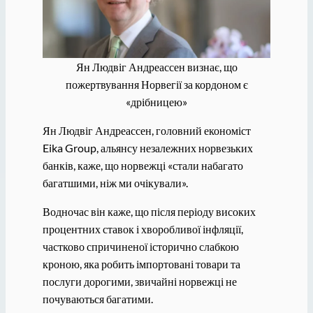
Ян Людвіг Андреассен визнає, що
пожертвування Норвегії за кордоном є
«дрібницею»
Ян Людвіг Андреассен, головний економіст
Eika Group, альянсу незалежних норвезьких
банків, каже, що норвежці «стали набагато
багатшими, ніж ми очікували».
Водночас він каже, що після періоду високих
процентних ставок і хворобливої ​​інфляції,
частково спричиненої історично слабкою
кроною, яка робить імпортовані товари та
послуги дорогими, звичайні норвежці не
почуваються багатими.