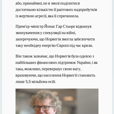
або, принаймні, не в змозі поділитися
достатньою кількістю її раптових надприбутків
із жертвою агресії, яка її спричинила.
Прем’єр-міністр Йонас Гар Стьоре відкинув
звинувачення у спекуляції на війні,
заперечуючи, що Норвегія змогла забезпечити
таку необхідну енергію Європі під час кризи.
Він також зазначає, що Норвегія була однією з
найбільших фінансових підтримок України, і як
така, можливо, перевершує свою вагу,
враховуючи, що населення Норвегії становить
лише 5,5 мільйона осіб.