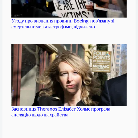
Угоду про визнання провини Boeing, пов’язану зі
смертельними катастрофами, відхилено
Засновниця Theranos Елізабет Холмс програла
апеляцію щодо шахрайства