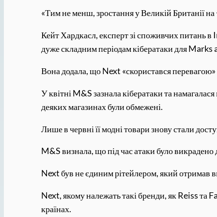
«Тим не менш, зростання у Великій Британії на
Кейт Хардкасл, експерт зі споживчих питань в I
дуже складним періодам кібератаки для Marks a
Вона додала, що Next «скористався перевагою» 
У квітні M&S зазнала кібератаки та намагалася
деяких магазинах були обмежені.
Лише в червні її модні товари знову стали дос
M&S визнала, що під час атаки було викрадено д
Next був не єдиним рітейлером, який отримав в
Next, якому належать такі бренди, як Reiss та F
країнах.