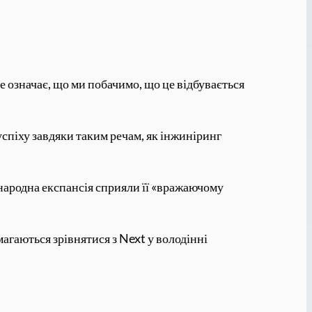
не означає, що ми побачимо, що це відбувається
 успіху завдяки таким речам, як інжиніринг
іжнародна експансія сприяли її «вражаючому
агаються зрівнятися з Next у володінні