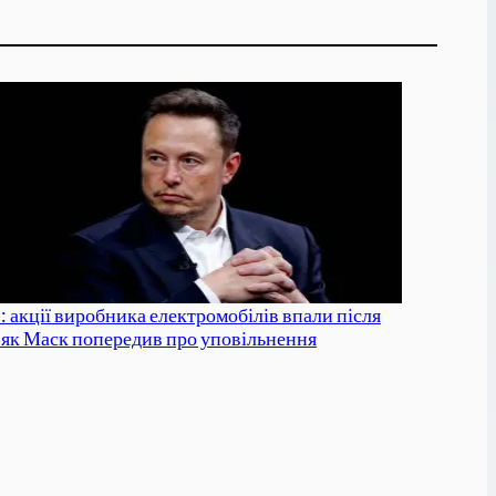
: акції виробника електромобілів впали після
, як Маск попередив про уповільнення