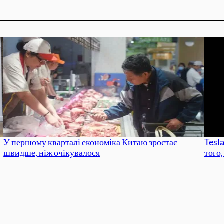
У першому кварталі економіка Китаю зростає
Tesla
швидше, ніж очікувалося
того