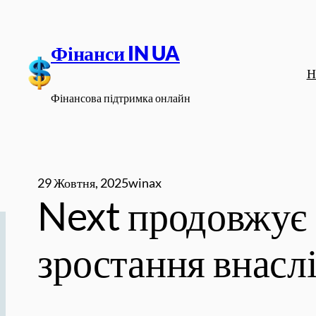
Перейти
до
Фінанси IN UA
вмісту
Н
Фінансова підтримка онлайн
29 Жовтня, 2025
winax
Next продовжує 
зростання внасл