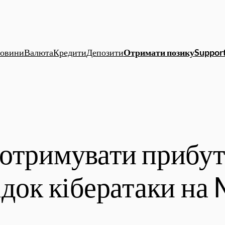
овини
Валюта
Кредити
Депозити
Отримати позику
Support
отримувати прибут
ідок кібератаки на