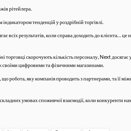
жів рітейлера.
 індикатором тенденцій у роздрібній торгівлі.
гає всіх результатів, коли справа доходить до клієнта… це 
ібні торговці скорочують кількість персоналу, Next досягає
іж своїми цифровими та фізичними магазинами.
, що робота, яку компанія проводить з партнерами, та її м
складних умовах споживчої взаємодії, коли конкуренти нам