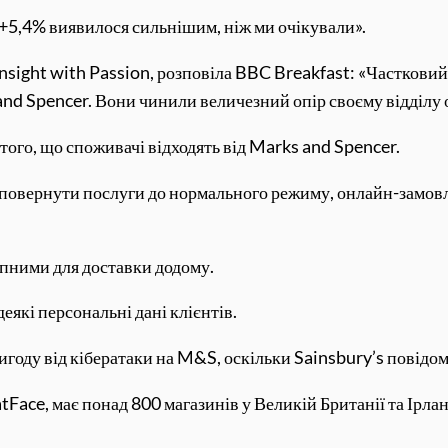
 +5,4% виявилося сильнішим, ніж ми очікували».
nsight with Passion, розповіла BBC Breakfast: «Частковий 
nd Spencer. Вони чинили величезний опір своєму відділу 
того, що споживачі відходять від Marks and Spencer.
 повернути послуги до нормального режиму, онлайн-замовле
тупними для доставки додому.
еякі персональні дані клієнтів.
игоду від кібератаки на M&S, оскільки Sainsbury’s повідом
atFace, має понад 800 магазинів у Великій Британії та Ірла