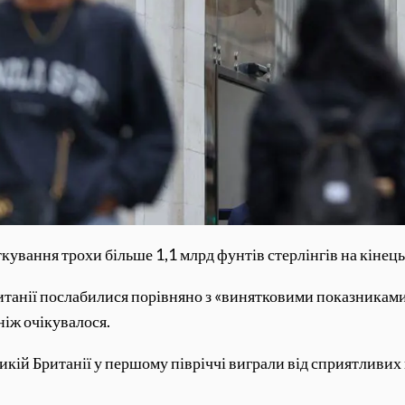
кування трохи більше 1,1 млрд фунтів стерлінгів на кінець
итанії послабилися порівняно з «винятковими показниками»
ніж очікувалося.
кій Британії у першому півріччі виграли від сприятливих п