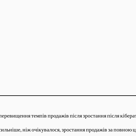
еревищення темпів продажів після зростання після кібер
льніше, ніж очікувалося, зростання продажів за повною цін