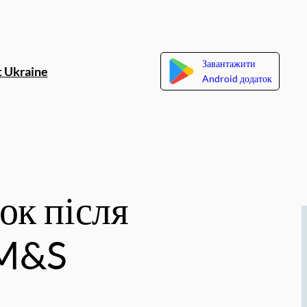
Завантажити
 Ukraine
Android додаток
ок після
 M&S