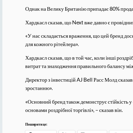
Однак на Велику Британію припадає 80% прода
Хардкасл сказав, що Next вже давно є провідним
«У нас складається враження, що цей бренд дося
для кожного рітейлера».
Хардкасл сказав, що в той час, коли інші роздр
витрат та знаходження правильного балансу м
Директор з інвестицій AJ Bell Расс Молд сказав
зростанню».
«Основний бренд також демонструє стійкість у 
основами роздрібної торгівлі», – сказав він.
Поширити це: