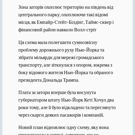
Зона заторів охоплює територію на південь від
центрального парку, охоплюючи такі відомі
місця, як Емпайр-Стейт-Білдінг, Таймс-сквер і
фінансовий район навколо Волл-стріт
Ця схема мала полегшити сумнозвісну
проблему дорожнього руху Нью-Йорка та
зібрати мільярди для мережі громадського
транспорту, але зіткнулася з опором, зокрема з
боку відомого жителя Нью-Йорка та обраного
президента Дональда Трампа.
Плата за затори вперше була висунута
губернатором штату Нью-Йорк Кеті Хочул два
роки тому, але її було відкладено та переглянуто
через скарги деяких пасажирів і компаній.
Новий план відновлює одну схему, яку вона
призупинила в червні, заявивши, що це