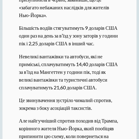
«забагато небажаних наслідків для жителів
Нью-Йорка».
Більшість водіїв стягуватимуть 9 доларів США
один раз на день за в’їзд у зону заторів у години
пік і 2,25 доларів США в інший час.
Невеликі вантажівки та автобуси, які не
приміські, сплачуватимуть 14,40 доларів США
за в’їзд на Мангеттен у години пік, тоді як
великі вантажівки та туристичні автобуси
сплачуватимуть 21,60 доларів США.
Це звинувачення зустріло чималий спротив,
зокрема з боку асоціацій таксистів.
Але найгучніший спротив походив від Трампа,
корінного жителя Нью-Йорка, який пообіцяв
припинити цю схему, коли повернеться на