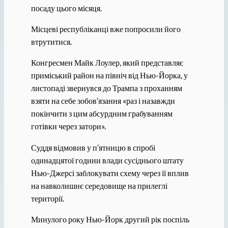
посаду цього місяця.
Місцеві республіканці вже попросили його
втрутитися.
Конгресмен Майк Лоулер, який представляє
приміський район на північ від Нью-Йорка, у
листопаді звернувся до Трампа з проханням
взяти на себе зобов’язання «раз і назавжди
покінчити з цим абсурдним грабуванням
готівки через затори».
Суддя відмовив у п’ятницю в спробі
одинадцятої години влади сусіднього штату
Нью-Джерсі заблокувати схему через її вплив
на навколишнє середовище на прилеглі
території.
Минулого року Нью-Йорк другий рік поспіль