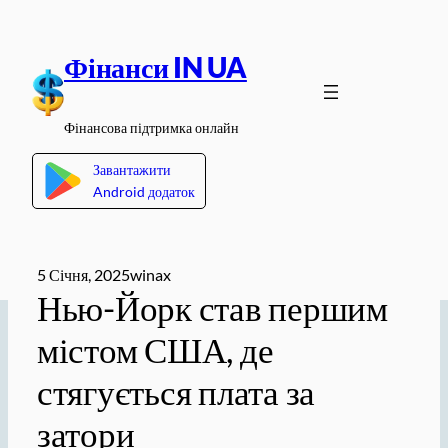
Перейти
до
Фінанси IN UA
вмісту
Фінансова підтримка онлайн
Завантажити
Android додаток
5 Січня, 2025
winax
Нью-Йорк став першим
містом США, де
стягується плата за
затори