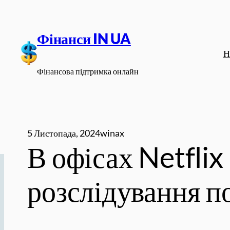
Перейти
до
Фінанси IN UA
вмісту
Н
Фінансова підтримка онлайн
5 Листопада, 2024
winax
В офісах Netfli
розслідування п