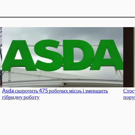
Asda скоротить 475 робочих місць і зменшить
Стос
гібридну роботу
пору