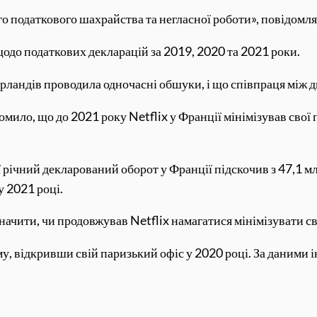
го податкового шахрайства та негласної роботи», повідомл
одо податкових декларацій за 2019, 2020 та 2021 роки.
ландів проводила одночасні обшуки, і що співпраця між дв
мило, що до 2021 року Netflix у Франції мінімізував свої 
, її річний декларований оборот у Франції підскочив з 47,1
у 2021 році.
начити, чи продовжував Netflix намагатися мінімізувати св
у, відкривши свій паризький офіс у 2020 році. За даними і