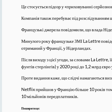
Це стосується підозр у «приховуванні серйозно
Компанія також перебуває під розслідуванням щ
Французькі джерела повідомили, що влада Нідер
Минулого року французьке ЗМІ La Lettre повідо
отриманий у Франції, у Нідерландах.
Після виходу з цієї угоди, за словами La Lettre
фунтів стерлінгів) у 2020 році до 1,2 млрд євро 
Проте видання каже, що слідчі намагаються виз
Netflix прийшов у Францію більше 10 років том
10 мільйонів передплатників.
Поширити це: