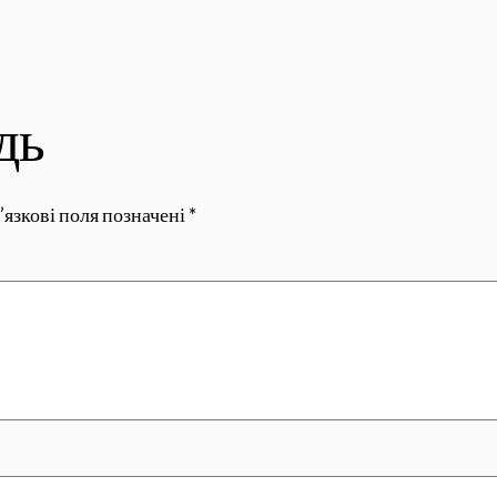
дь
’язкові поля позначені
*