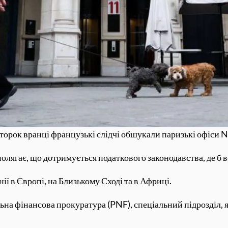
торок вранці французькі слідчі обшукали паризькі офіси N
полягає, що дотримується податкового законодавства, де б 
ї в Європі, на Близькому Сході та в Африці.
на фінансова прокуратура (PNF), спеціальний підрозділ, 