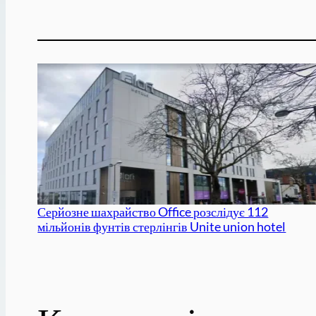
Серйозне шахрайство Office розслідує 112
мільйонів фунтів стерлінгів Unite union hotel