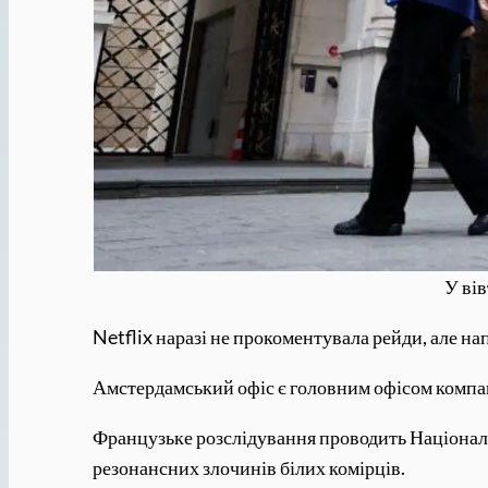
У вів
Netflix наразі не прокоментувала рейди, але на
Амстердамський офіс є головним офісом компані
Французьке розслідування проводить Національ
резонансних злочинів білих комірців.