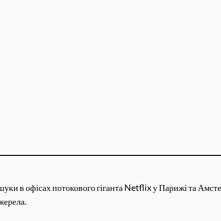
уки в офісах потокового гіганта Netflix у Парижі та Амст
жерела.