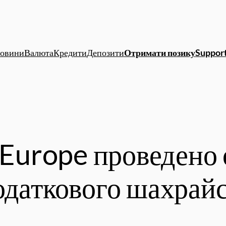
овини
Валюта
Кредити
Депозити
Отримати позику
Support
x Europe проведено
одаткового шахрай