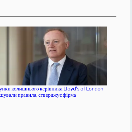
унки колишнього керівника Lloyd’s of London
шували правила, стверджує фірма