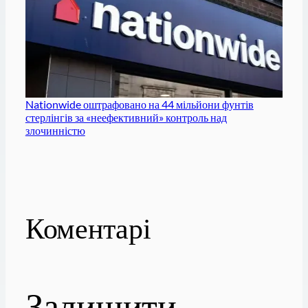
Nationwide оштрафовано на 44 мільйони фунтів
стерлінгів за «неефективний» контроль над
злочинністю
Коментарі
Залишити