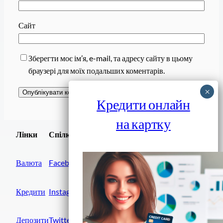
Сайт
Зберегти моє ім’я, e-mail, та адресу сайту в цьому
браузері для моїх подальших коментарів.
Кредити онлайн
на картку
Завантажити
Лінки
Спілки
Android додаток
Валюта
Facebook
Кредити
Instagram
Депозити
Twitter