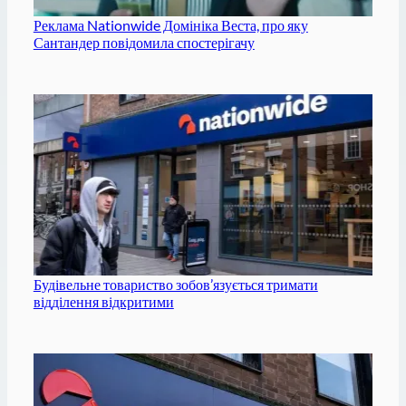
Реклама Nationwide Домініка Веста, про яку
Сантандер повідомила спостерігачу
Будівельне товариство зобов’язується тримати
відділення відкритими