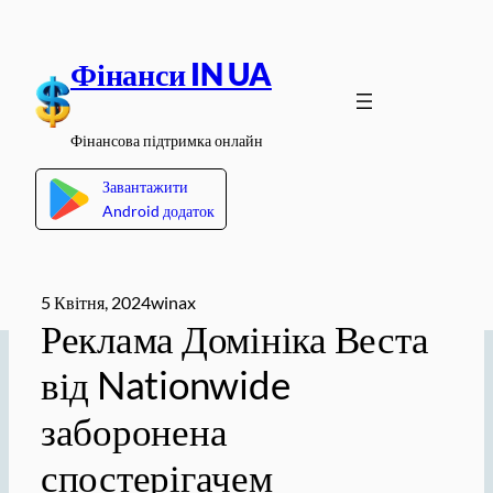
Перейти
до
Фінанси IN UA
вмісту
Фінансова підтримка онлайн
Завантажити
Android додаток
5 Квітня, 2024
winax
Реклама Домініка Веста
від Nationwide
заборонена
спостерігачем