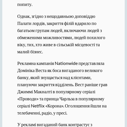
попиту.
Однак, згідно з нещодавньою доповіддю
Палати лордів, закриття філій вдарило по
багатьом групам людей, включаючи людей з
обмеженими можливостями, людей похилого
віку, тих, хто живе в сільській місцевості та
малий бізнес.
Рекламна кампанія Nationwide представляла
Домініка Веста як боса вигаданого великого
банку, який знущається над клієнтами,
плануючи закриття відділень. Вест раніше грав
Джиммі Макналті в популярному серіалі
«Проводи» та принца Чарльза в популярному
серіалі Netflix «Корона». Оголошення йшли на
телебаченні, радіо, у пресі.
У рекламі вигаданий банк контрастує з