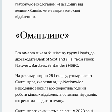
Nationwide із слоганом: «На відміну від
великих банків, ми не закриваємо свої
відділення».
«Оманливе»
Реклама закликала банківську групу Lloyds, до
якої входять Bank of Scotland і Halifax, а також
Natwest, Barclays, Santander і HSBC.
На рекламу подано 281 скаргу, у тому числі з
Сантандера, яка заявила, що Nationwide
нещодавно закрила або скоротила години
роботи кількох відділень, і поставила під сумнів,
що реклама вводить в оману.
Сантандер закрив шість відділень у 2023 році.