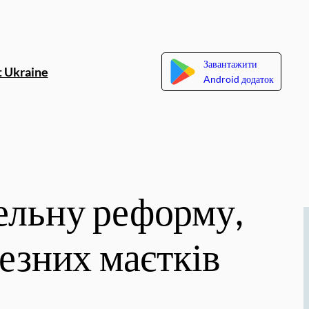
Завантажити
 Ukraine
Android додаток
ельну реформу,
езних маєтків