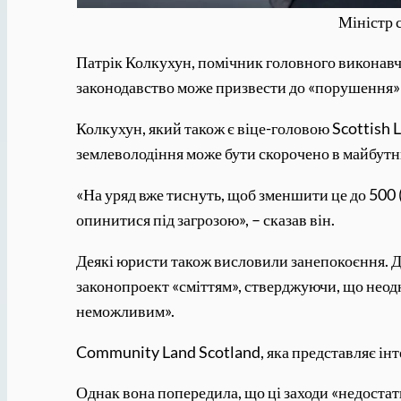
Міністр 
Патрік Колкухун, помічник головного виконавчо
законодавство може призвести до «порушення» 
Колкухун, який також є віце-головою Scottish L
землеволодіння може бути скорочено в майбутн
«На уряд вже тиснуть, щоб зменшити це до 500 (г
опинитися під загрозою», – сказав він.
Деякі юристи також висловили занепокоєння. До
законопроект «сміттям», стверджуючи, що неод
неможливим».
Community Land Scotland, яка представляє інте
Однак вона попередила, що ці заходи «недостат