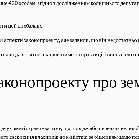
е 420 особам, згідно з дослідженням колишнього депутата
ити цей дисбаланс.
 аспекти законопроекту, але заявили, що він недостатньо
онодавство не працюватиме на практиці, і виступали прот
аконопроекту про зе
ачу», який гарантуватиме, що продаж або передача велико
ого звернення власників до міністрів за рішенням щодо поді