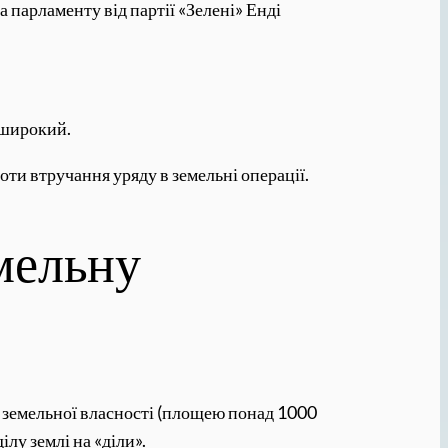
 парламенту від партії «Зелені» Енді
 широкий.
и втручання уряду в земельні операції.
мельну
ї земельної власності (площею понад 1000
лу землі на «діли».