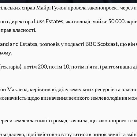
сільських справ Майрі Гужон провела законопроект через 
го директора Luss Estates, яка володіє майже 50 000 акрів
прав власності.
and and Estates, розповів у подкасті BBC Scotcast, що він
ьому.
ектарів), потім 200, потім 10, потім п’яти, і раптом ваша 
н Маклеод, керівник відділу земельних ресурсів та власн
нозначність щодо визначення великого землеволодіння мож
реси землевласників громад, заявила, що законопроект є 
ньо далеко, щоб змістовно втрутитися в ринок землі та змі