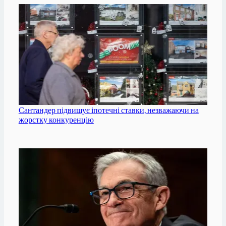
Сантандер підвищує іпотечні ставки, незважаючи на
жорстку конкуренцію