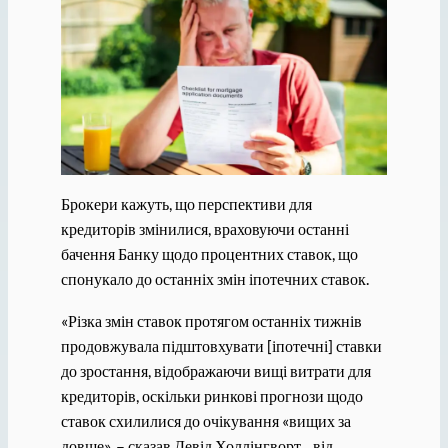
Брокери кажуть, що перспективи для
кредиторів змінилися, враховуючи останні
бачення Банку щодо процентних ставок, що
спонукало до останніх змін іпотечних ставок.
«Різка змін ставок протягом останніх тижнів
продовжувала підштовхувати [іпотечні] ставки
до зростання, відображаючи вищі витрати для
кредиторів, оскільки ринкові прогнози щодо
ставок схилилися до очікування «вищих за
довше», – сказав Девід Холлінгворт. , від