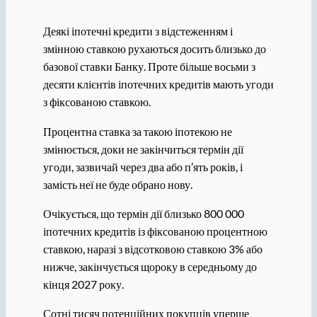
Деякі іпотечні кредити з відстеженням і
змінною ставкою рухаються досить близько до
базової ставки Банку. Проте більше восьми з
десяти клієнтів іпотечних кредитів мають угоди
з фіксованою ставкою.
Процентна ставка за такою іпотекою не
змінюється, доки не закінчиться термін дії
угоди, зазвичай через два або п’ять років, і
замість неї не буде обрано нову.
Очікується, що термін дії близько 800 000
іпотечних кредитів із фіксованою процентною
ставкою, наразі з відсотковою ставкою 3% або
нижче, закінчується щороку в середньому до
кінця 2027 року.
Сотні тисяч потенційних покупців уперше