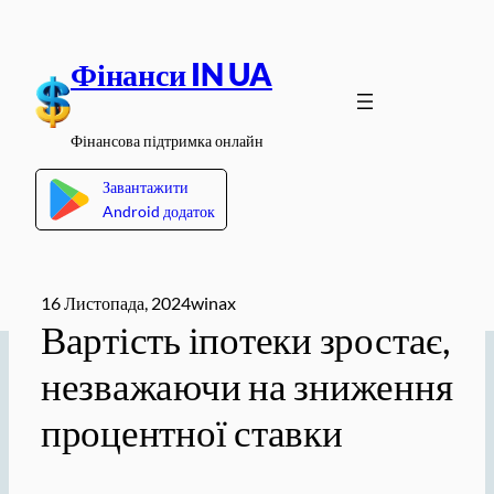
Перейти
до
Фінанси IN UA
вмісту
Фінансова підтримка онлайн
Завантажити
Android додаток
16 Листопада, 2024
winax
Вартість іпотеки зростає,
незважаючи на зниження
процентної ставки