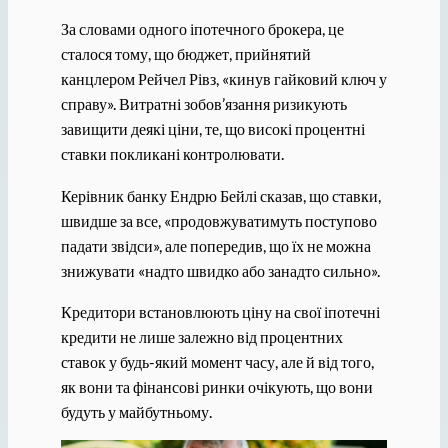
За словами одного іпотечного брокера, це
сталося тому, що бюджет, прийнятий
канцлером Рейчел Рівз, «кинув гайковий ключ у
справу». Витратні зобов’язання ризикують
завищити деякі ціни, те, що високі процентні
ставки покликані контролювати.
Керівник банку Ендрю Бейлі сказав, що ставки,
швидше за все, «продовжуватимуть поступово
падати звідси», але попередив, що їх не можна
знижувати «надто швидко або занадто сильно».
Кредитори встановлюють ціну на свої іпотечні
кредити не лише залежно від процентних
ставок у будь-який момент часу, але й від того,
як вони та фінансові ринки очікують, що вони
будуть у майбутньому.