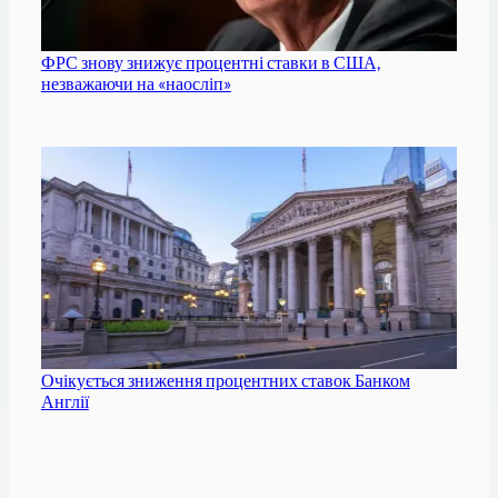
ФРС знову знижує процентні ставки в США,
незважаючи на «наосліп»
Очікується зниження процентних ставок Банком
Англії