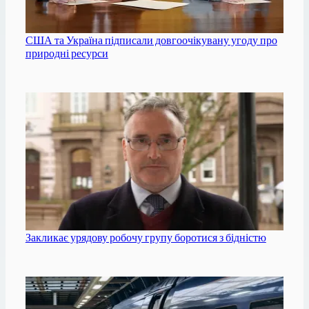
США та Україна підписали довгоочікувану угоду про
природні ресурси
Закликає урядову робочу групу боротися з бідністю