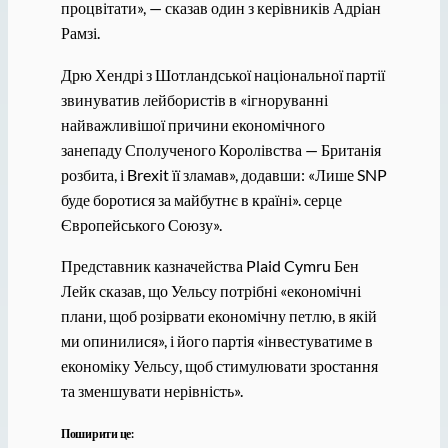
процвітати», — сказав один з керівників Адріан
Рамзі.
Дрю Хендрі з Шотландської національної партії
звинуватив лейбористів в «ігноруванні
найважливішої причини економічного
занепаду Сполученого Королівства — Британія
розбита, і Brexit її зламав», додавши: «Лише SNP
буде боротися за майбутнє в країні». серце
Європейського Союзу».
Представник казначейства Plaid Cymru Бен
Лейк сказав, що Уельсу потрібні «економічні
плани, щоб розірвати економічну петлю, в якій
ми опинилися», і його партія «інвестуватиме в
економіку Уельсу, щоб стимулювати зростання
та зменшувати нерівність».
Поширити це: