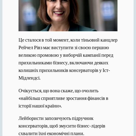
Це сталося в той момент, коли тіньовий канцлер
Рейчел Рівз має виступити зі своєю першою
великою промовою у виборчій кампанії перед
прихильниками бізнесу, включаючи деяких
колишніх прихильників консерваторів у Іст-
Мідлендсі.
Очікується, що вона скаже, що очолить
«найбільш сприятливе зростання фінансів в
історії нашої країни».
Лейбористи запозичують підручник
консерваторів, щоб змусити бізнес-лідерів
схвалити їхні економічні плани.