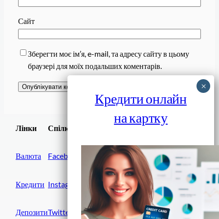
Сайт
Зберегти моє ім’я, e-mail, та адресу сайту в цьому
браузері для моїх подальших коментарів.
Кредити онлайн
на картку
Завантажити
Лінки
Спілки
Android додаток
Валюта
Facebook
Кредити
Instagram
Депозити
Twitter