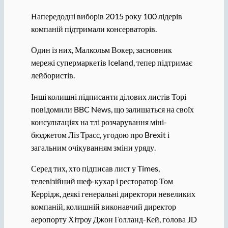
Напередодні виборів 2015 року 100 лідерів
компаній підтримали консерваторів.
Один із них, Малкольм Вокер, засновник
мережі супермаркетів Iceland, тепер підтримає
лейбористів.
Інші колишні підписанти ділових листів Торі
повідомили BBC News, що залишаться на своїх
консультаціях на тлі розчарування міні-
бюджетом Ліз Трасс, угодою про Brexit і
загальним очікуванням зміни уряду.
Серед тих, хто підписав лист у Times,
телевізійний шеф-кухар і ресторатор Том
Керрідж, деякі генеральні директори невеликих
компаній, колишній виконавчий директор
аеропорту Хітроу Джон Голланд-Кей, голова JD