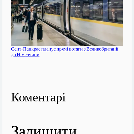
Сент-Панкрас планує прямі потяги з Великобританії
до Німеччини
Коментарі
Залишити