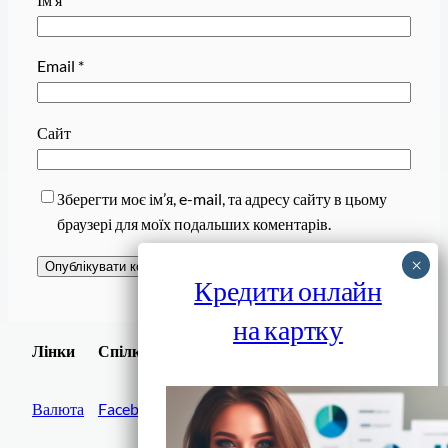
Email
*
Сайт
Зберегти моє ім’я, e-mail, та адресу сайту в цьому
браузері для моїх подальших коментарів.
Кредити онлайн
на картку
Завантажити
Лінки
Спілки
Android додаток
Валюта
Facebook