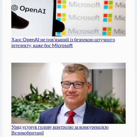
Хаос OpenAI не пов’язаний із безпекою штучного
інтелекту, каже бос Microsoft
Уряд усунув голову контролю за конкуренцією
Великобританії