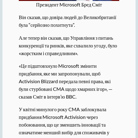
Президент Microsoft Бред Сміт
Він сказав, що довіра людей до Великобританії
була “серйозно похитнута”.
Але тепер він сказав, що Управління з питань
конкуренції та ринків, яке схвалило угоду, було
«жорстким і справедливим».
«Це підштовхнуло Microsoft змінити
придбання, яке ми запропонували, щоб
Activision Blizzard передала певні права, які
були стурбовані CMA щодо хмарних ігор», —
сказав Сміт в інтерв’ю BBC.
У квітні минулого року CMA заблокувала
придбання Microsoft Activision через
побоювання, що це зменшить інновації та
означатиме менший вибір для споживачів у