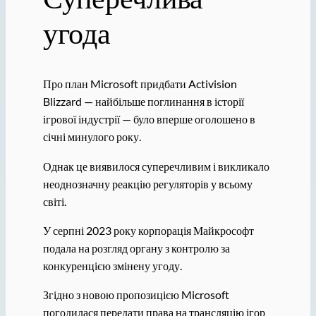
угода
Про план Microsoft придбати Activision
Blizzard — найбільше поглинання в історії
ігрової індустрії — було вперше оголошено в
січні минулого року.
Однак це виявилося суперечливим і викликало
неоднозначну реакцію регуляторів у всьому
світі.
У серпні 2023 року корпорація Майкрософт
подала на розгляд органу з контролю за
конкуренцією змінену угоду.
Згідно з новою пропозицією Microsoft
погодилася передати права на трансляцію ігор