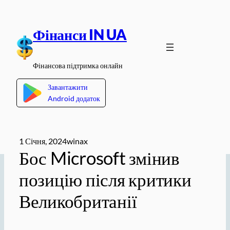
Перейти
до
Фінанси IN UA
вмісту
Фінансова підтримка онлайн
Завантажити
Android додаток
1 Січня, 2024
winax
Бос Microsoft змінив
позицію після критики
Великобританії