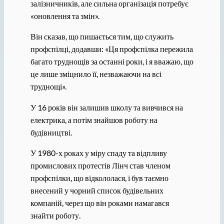
залізничників, але сильна організація потребує
«оновлення та змін».
Він сказав, що пишається тим, що служить
профспілці, додавши: «Ця профспілка пережила
багато труднощів за останні роки, і я вважаю, що
це лише зміцнило її, незважаючи на всі
труднощі».
У 16 років він залишив школу та вивчився на
електрика, а потім знайшов роботу на
будівництві.
У 1980-х роках у міру спаду та відпливу
промислових протестів Лінч став членом
профспілки, що відкололася, і був таємно
внесений у чорний список будівельних
компаній, через що він роками намагався
знайти роботу.