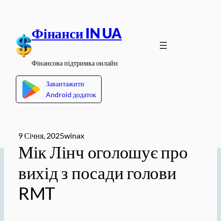
Перейти
до
Фінанси IN UA
вмісту
Фінансова підтримка онлайн
Завантажити
Android додаток
9 Січня, 2025
winax
Мік Лінч оголошує про
вихід з посади голови
RMT