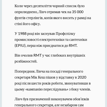
Коли через десятиліття чорний список було
оприлюднено, Лінч отримав чек на 35 000
фунтів стерлінгів, копія якого висить у рамці на
стіні його офісу.
У 1988 році він заснував Профспілку
промисловості електротехніки та сантехніки
(EPIU), перш ніж приєднатися до RMT.
Він очолив RMT у час глибоких внутрішніх
розбіжностей.
Попередник Лінча на посаді генерального
секретаря Мік Кеш пішов у відставку в 2020
році після шести років роботи, звинувативши в
цьому «кампанію переслідувань» з боку членів.
Лінч був призначений виконувачем обов’язків
генерального секретаря, але незабаром сам