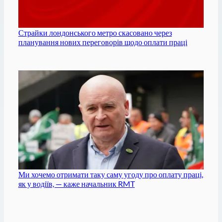
Страйки лондонського метро скасовано через
планування нових переговорів щодо оплати праці
Ми хочемо отримати таку саму угоду про оплату праці,
як у водіїв, — каже начальник RMT