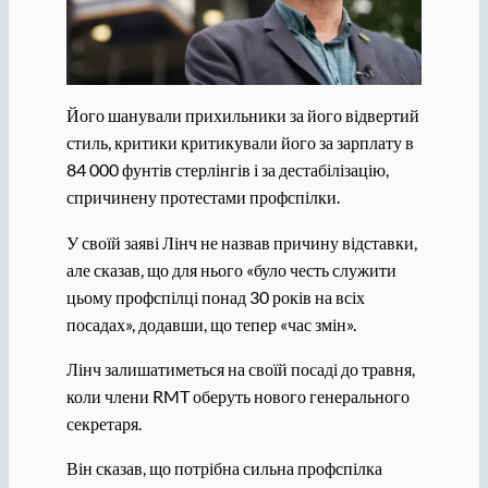
Його шанували прихильники за його відвертий
стиль, критики критикували його за зарплату в
84 000 фунтів стерлінгів і за дестабілізацію,
спричинену протестами профспілки.
У своїй заяві Лінч не назвав причину відставки,
але сказав, що для нього «було честь служити
цьому профспілці понад 30 років на всіх
посадах», додавши, що тепер «час змін».
Лінч залишатиметься на своїй посаді до травня,
коли члени RMT оберуть нового генерального
секретаря.
Він сказав, що потрібна сильна профспілка