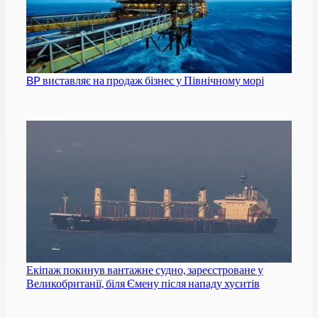
BP виставляє на продаж бізнес у Північному морі
Екіпаж покинув вантажне судно, зареєстроване у
Великобританії, біля Ємену після нападу хуситів