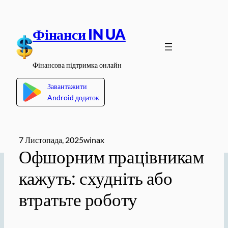
Перейти
до
Фінанси IN UA
вмісту
Фінансова підтримка онлайн
Завантажити
Android додаток
7 Листопада, 2025
winax
Офшорним працівникам
кажуть: схудніть або
втратьте роботу