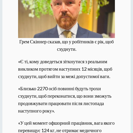
Грем Скіннер сказав, що у робітників є рік, щоб
схуднути.
«Є ті, кому доведеться зіткнутися з реальним
викликом протягом наступних 12 місяців, щоб
схуднути, щоб вийти за межі допустимої ваги.
«Близько 2270 осіб повинні будуть трохи
схуднути, щоб переконатися, що вони зможуть
продовжувати працювати після листопада
наступного року».
«У цей момент офшорний працівник, вага якого
перевищує 124 кг, не отримає медичного