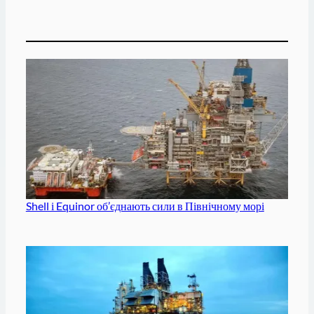
Shell і Equinor об’єднають сили в Північному морі