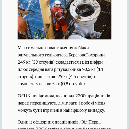
Максимальне навантаження лебідки
рятувального гелікоптера Берегової охорони
249 кг (39 стоунів) складається з цієї цифри
плюс середня вага рятувальника 90,3 кг (14
стоунів), нош вагою 29 кг (4,5 стоунів) та
комплекту вагою 5 кг (0,8 стоунів).
OEUK повідомила, що понад 2200 працівників
наразі перевищують ліміт ваги, і робочі місця
можуть бути втрачені в найгіршому випадку.
Один із офшорних працівників, Філ Перрі,
розповів BBC Scotland News, що йому вдається