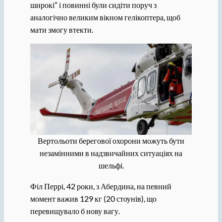
широкі” і повинні були сидіти поруч з
аналогічно великим вікном гелікоптера, щоб
мати змогу втекти.
Вертольоти берегової охорони можуть бути
незамінними в надзвичайних ситуаціях на
шельфі.
Філ Перрі, 42 роки, з Абердина, на певний
момент важив 129 кг (20 стоунів), що
перевищувало б нову вагу.