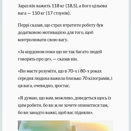
Зараз він важить 118 кг (18,5), а його цільова
вага — 110 кг (17 стоунів).
Перрі сказав, що страх втратити роботу був
додатковою мотивацією для того, щоб
контролювати свою вагу.
«За кордоном поки що не так багато людей
говорять про це», — сказав він.
«Ви маєте розуміти, що в 70-х і 80-х роках
середня людина важила близько 70 кілограмів, і
ця вага, очевидно, зростає.
«Я думаю, що вам, можливо, доведеться щось із
цим робити, бо ви ж не хочете опинитися там,
бо ви занадто важкі, щоб вас підняли».