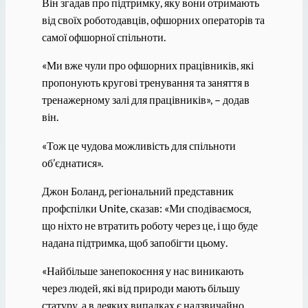
Він згадав про підтримку, яку вони отримають
від своїх роботодавців, офшорних операторів та
самої офшорної спільноти.
«Ми вже чули про офшорних працівників, які
пропонують кругові тренування та заняття в
тренажерному залі для працівників», – додав
він.
«Тож це чудова можливість для спільноти
об’єднатися».
Джон Боланд, регіональний представник
профспілки Unite, сказав: «Ми сподіваємося,
що ніхто не втратить роботу через це, і що буде
надана підтримка, щоб запобігти цьому.
«Найбільше занепокоєння у нас виникають
через людей, які від природи мають більшу
статуру, а в деяких випадках є надзвичайно