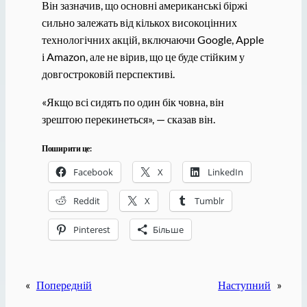
Він зазначив, що основні американські біржі
сильно залежать від кількох високоцінних
технологічних акцій, включаючи Google, Apple
і Amazon, але не вірив, що це буде стійким у
довгостроковій перспективі.
«Якщо всі сидять по один бік човна, він
зрештою перекинеться», — сказав він.
Поширити це:
Facebook
X
LinkedIn
Reddit
X
Tumblr
Pinterest
Більше
«
Попередній
Наступний
»