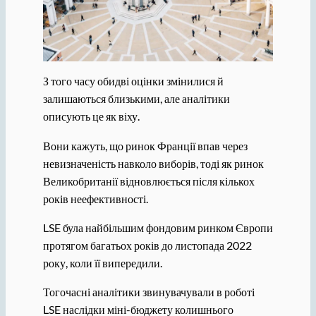
З того часу обидві оцінки змінилися й
залишаються близькими, але аналітики
описують це як віху.
Вони кажуть, що ринок Франції впав через
невизначеність навколо виборів, тоді як ринок
Великобританії відновлюється після кількох
років неефективності.
LSE була найбільшим фондовим ринком Європи
протягом багатьох років до листопада 2022
року, коли її випередили.
Тогочасні аналітики звинувачували в роботі
LSE наслідки міні-бюджету колишнього