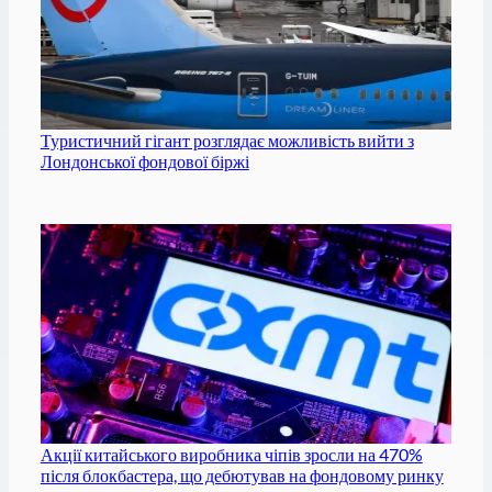
Туристичний гігант розглядає можливість вийти з
Лондонської фондової біржі
Акції китайського виробника чіпів зросли на 470%
після блокбастера, що дебютував на фондовому ринку