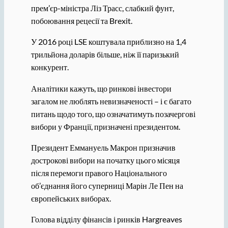
прем’єр-міністра Ліз Трасс, слабкий фунт,
побоювання рецесії та Brexit.
У 2016 році LSE коштувала приблизно на 1,4
трильйона доларів більше, ніж її паризький
конкурент.
Аналітики кажуть, що ринкові інвестори
загалом не люблять невизначеності – і є багато
питань щодо того, що означатимуть позачергові
вибори у Франції, призначені президентом.
Президент Еммануель Макрон призначив
дострокові вибори на початку цього місяця
після перемоги правого Національного
об’єднання його суперниці Марін Ле Пен на
європейських виборах.
Голова відділу фінансів і ринків Hargreaves