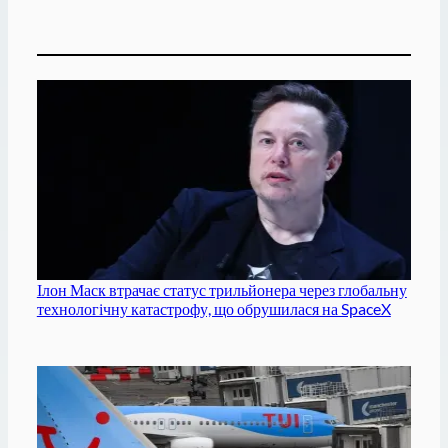
Ілон Маск втрачає статус трильйонера через глобальну
технологічну катастрофу, що обрушилася на SpaceX