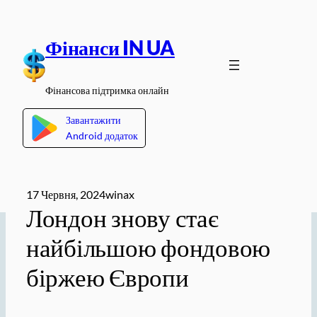
Перейти
до
Фінанси IN UA
вмісту
Фінансова підтримка онлайн
Завантажити
Android додаток
17 Червня, 2024
winax
Лондон знову стає
найбільшою фондовою
біржею Європи