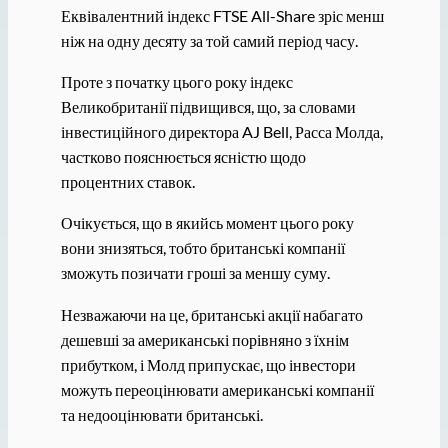
Еквівалентний індекс FTSE All-Share зріс менш
ніж на одну десяту за той самий період часу.
Проте з початку цього року індекс
Великобританії підвищився, що, за словами
інвестиційного директора AJ Bell, Расса Молда,
частково пояснюється ясністю щодо
процентних ставок.
Очікується, що в якийсь момент цього року
вони знизяться, тобто британські компанії
зможуть позичати гроші за меншу суму.
Незважаючи на це, британські акції набагато
дешевші за американські порівняно з їхнім
прибутком, і Молд припускає, що інвестори
можуть переоцінювати американські компанії
та недооцінювати британські.