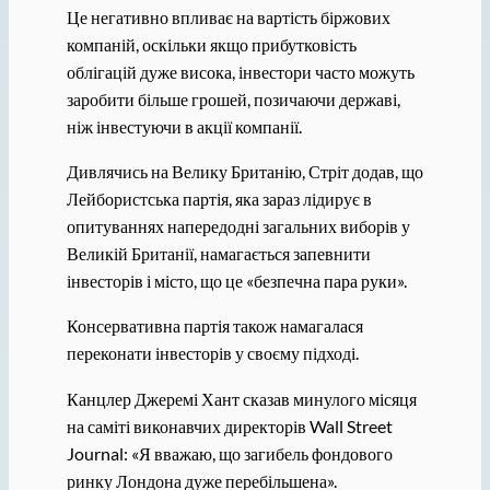
Це негативно впливає на вартість біржових
компаній, оскільки якщо прибутковість
облігацій дуже висока, інвестори часто можуть
заробити більше грошей, позичаючи державі,
ніж інвестуючи в акції компанії.
Дивлячись на Велику Британію, Стріт додав, що
Лейбористська партія, яка зараз лідирує в
опитуваннях напередодні загальних виборів у
Великій Британії, намагається запевнити
інвесторів і місто, що це «безпечна пара руки».
Консервативна партія також намагалася
переконати інвесторів у своєму підході.
Канцлер Джеремі Хант сказав минулого місяця
на саміті виконавчих директорів Wall Street
Journal: «Я вважаю, що загибель фондового
ринку Лондона дуже перебільшена».