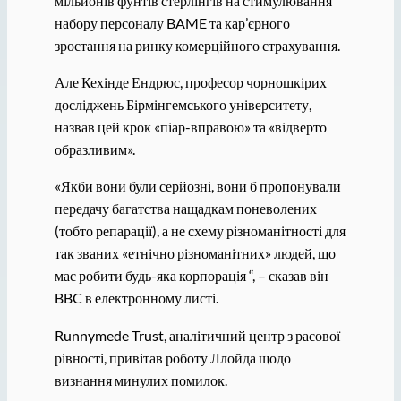
мільйонів фунтів стерлінгів на стимулювання
набору персоналу BAME та кар’єрного
зростання на ринку комерційного страхування.
Але Кехінде Ендрюс, професор чорношкірих
досліджень Бірмінгемського університету,
назвав цей крок «піар-вправою» та «відверто
образливим».
«Якби вони були серйозні, вони б пропонували
передачу багатства нащадкам поневолених
(тобто репарації), а не схему різноманітності для
так званих «етнічно різноманітних» людей, що
має робити будь-яка корпорація “, – сказав він
BBC в електронному листі.
Runnymede Trust, аналітичний центр з расової
рівності, привітав роботу Ллойда щодо
визнання минулих помилок.