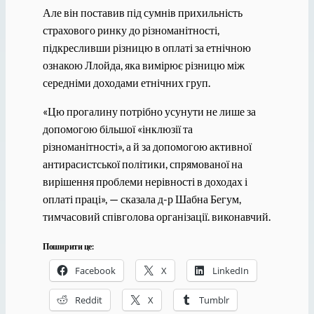
Але він поставив під сумнів прихильність
страхового ринку до різноманітності,
підкресливши різницю в оплаті за етнічною
ознакою Ллойда, яка вимірює різницю між
середніми доходами етнічних груп.
«Цю прогалину потрібно усунути не лише за
допомогою більшої «інклюзії та
різноманітності», а й за допомогою активної
антирасистської політики, спрямованої на
вирішення проблеми нерівності в доходах і
оплаті праці», — сказала д-р Шабна Бегум,
тимчасовий співголова організації. виконавчий.
Поширити це:
Facebook
X
LinkedIn
Reddit
X
Tumblr