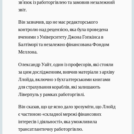
зв’язок із работоргівлею та замовив незалежний
звіт.
Він зазначив, що не має редакторського
контролю над рецензією, яка була проведена
вченими з Університету Джона Гопкінса в
Балтіморі та незалежно фінансована Фондом
Меллона.
Олександр Уайт, один із професорів, які стояли
за цим дослідженням, вивчив матеріали з архіву
Ллойда, включно з бухгалтерськими книгами
для страхування кораблів, які залишають
Ліверпуль у рамках работоргівлі.
Він сказав, що це ясно дало зрозуміти, що Ллойд
є частиною «складної мережі фінансових
інтересів і діяльності», яка уможливила
трансатлантичну работоргівлю.