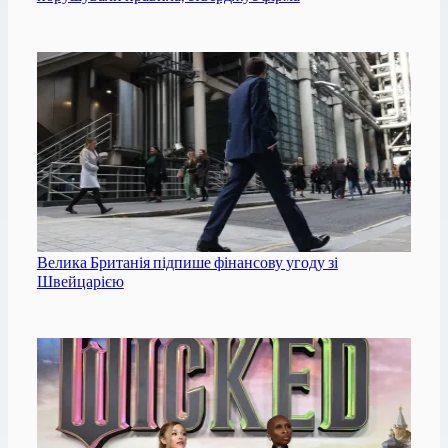
Велика Британія підпише фінансову угоду зі
Швейцарією