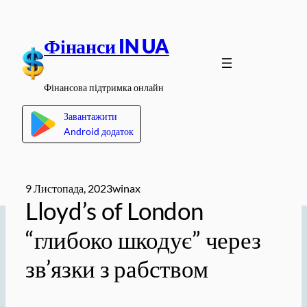
Перейти
до
Фінанси IN UA
вмісту
Фінансова підтримка онлайн
Завантажити
Android додаток
9 Листопада, 2023
winax
Lloyd’s of London
“глибоко шкодує” через
зв’язки з рабством