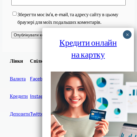
Зберегти моє ім’я, e-mail, та адресу сайту в цьому
браузері для моїх подальших коментарів.
Кредити онлайн
на картку
Завантажити
Лінки
Спілки
Android додаток
Валюта
Facebook
Кредити
Instagram
Депозити
Twitter
Фінанси IN UA