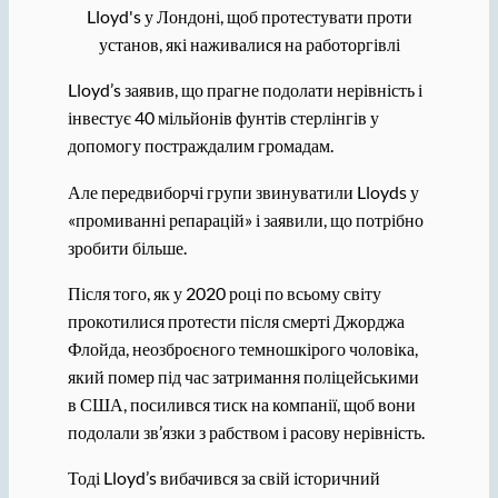
Lloyd's у Лондоні, щоб протестувати проти
установ, які наживалися на работоргівлі
Lloyd’s заявив, що прагне подолати нерівність і
інвестує 40 мільйонів фунтів стерлінгів у
допомогу постраждалим громадам.
Але передвиборчі групи звинуватили Lloyds у
«промиванні репарацій» і заявили, що потрібно
зробити більше.
Після того, як у 2020 році по всьому світу
прокотилися протести після смерті Джорджа
Флойда, неозброєного темношкірого чоловіка,
який помер під час затримання поліцейськими
в США, посилився тиск на компанії, щоб вони
подолали зв’язки з рабством і расову нерівність.
Тоді Lloyd’s вибачився за свій історичний