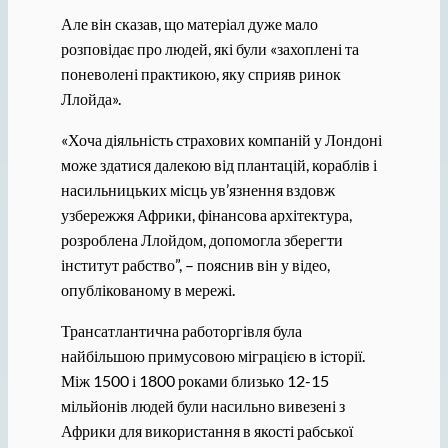
Але він сказав, що матеріал дуже мало
розповідає про людей, які були «захоплені та
поневолені практикою, яку сприяв ринок
Ллойда».
«Хоча діяльність страхових компаній у Лондоні
може здатися далекою від плантацій, кораблів і
насильницьких місць ув’язнення вздовж
узбережжя Африки, фінансова архітектура,
розроблена Ллойдом, допомогла зберегти
інститут рабство”, – пояснив він у відео,
опублікованому в мережі.
Трансатлантична работоргівля була
найбільшою примусовою міграцією в історії.
Між 1500 і 1800 роками близько 12-15
мільйонів людей були насильно вивезені з
Африки для використання в якості рабської