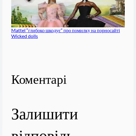
Mattel “глибоко шкодує” про помилку на порносайті
Wicked dolls
Коментарі
Залишити
відповідь