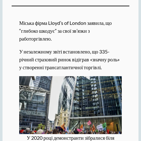
Міська фірма Lloyd’s of London заявила, що
“глибоко шкодує” за свої зв’язки з
работоргівлею.
У незалежному звіті встановлено, що 335-
річний страховий ринок відіграв «значну роль»
у створенні трансатлантичної торгівлі.
У 2020 році демонстранти зібралися біля