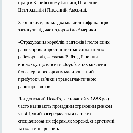
праці в Карибському басейні, Північній,
Центральній і Південній Америці.
За оцінками, понад два мільйони африканців
загинули під час подорожі до Америки.
«Страхування кораблів, вантажів і полонених
рабів сприяло зростанню трансатлантичної
работоргівлі», — сказав Вайт, дійшовши
висновку, що клієнти Lloyd’s, а також члени
його керівного органу мали «значний
прибуток». зв’язки з трансатлантичною
работоргівлею».
Лондонський Lloyd’s, заснований у 1688 році,
часто називають провідним страховим ринком
у світі, який зосереджується на таких
спеціалізованих сферах, як морські, енергетичні
та політичні ризики.