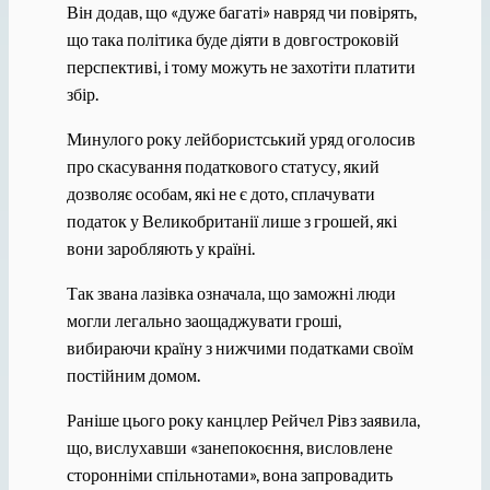
Він додав, що «дуже багаті» навряд чи повірять,
що така політика буде діяти в довгостроковій
перспективі, і тому можуть не захотіти платити
збір.
Минулого року лейбористський уряд оголосив
про скасування податкового статусу, який
дозволяє особам, які не є дото, сплачувати
податок у Великобританії лише з грошей, які
вони заробляють у країні.
Так звана лазівка ​​означала, що заможні люди
могли легально заощаджувати гроші,
вибираючи країну з нижчими податками своїм
постійним домом.
Раніше цього року канцлер Рейчел Рівз заявила,
що, вислухавши «занепокоєння, висловлене
сторонніми спільнотами», вона запровадить