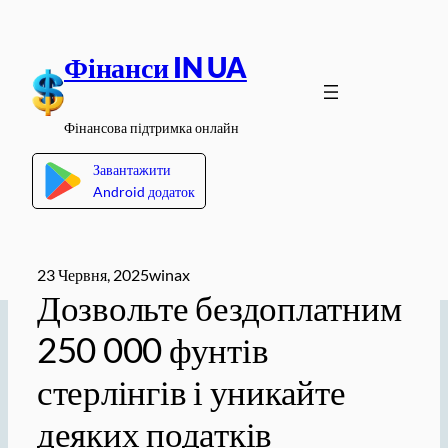
Перейти
до
Фінанси IN UA
вмісту
Фінансова підтримка онлайн
Завантажити
Android додаток
23 Червня, 2025
winax
Дозвольте бездоплатним
250 000 фунтів
стерлінгів і уникайте
деяких податків