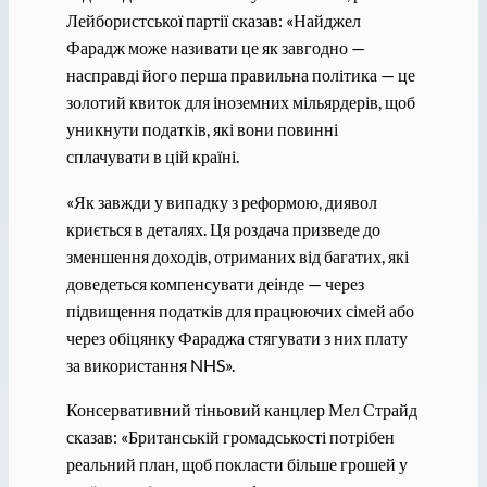
Лейбористської партії сказав: «Найджел
Фарадж може називати це як завгодно —
насправді його перша правильна політика — це
золотий квиток для іноземних мільярдерів, щоб
уникнути податків, які вони повинні
сплачувати в цій країні.
«Як завжди у випадку з реформою, диявол
криється в деталях. Ця роздача призведе до
зменшення доходів, отриманих від багатих, які
доведеться компенсувати деінде — через
підвищення податків для працюючих сімей або
через обіцянку Фараджа стягувати з них плату
за використання NHS».
Консервативний тіньовий канцлер Мел Страйд
сказав: «Британській громадськості потрібен
реальний план, щоб покласти більше грошей у