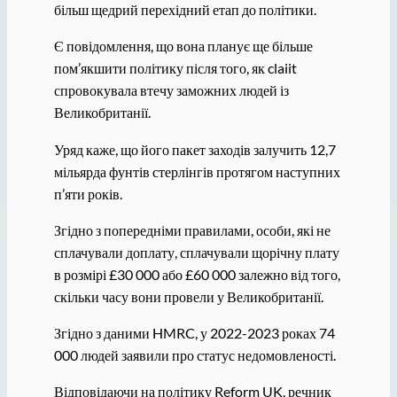
більш щедрий перехідний етап до політики.
Є повідомлення, що вона планує ще більше
пом’якшити політику після того, як claiit
спровокувала втечу заможних людей із
Великобританії.
Уряд каже, що його пакет заходів залучить 12,7
мільярда фунтів стерлінгів протягом наступних
п’яти років.
Згідно з попередніми правилами, особи, які не
сплачували доплату, сплачували щорічну плату
в розмірі £30 000 або £60 000 залежно від того,
скільки часу вони провели у Великобританії.
Згідно з даними HMRC, у 2022-2023 роках 74
000 людей заявили про статус недомовленості.
Відповідаючи на політику Reform UK, речник