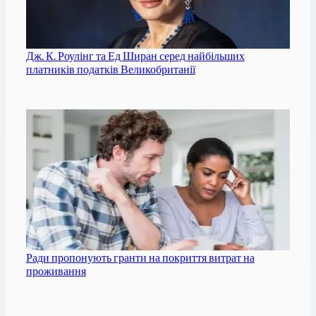
Дж. К. Роулінг та Ед Ширан серед найбільших
платників податків Великобританії
Ради пропонують гранти на покриття витрат на
проживання