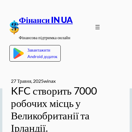
Перейти
до
Фінанси IN UA
вмісту
Фінансова підтримка онлайн
Завантажити
Android додаток
27 Травня, 2025
winax
KFC створить 7000
робочих місць у
Великобританії та
Ірландії.