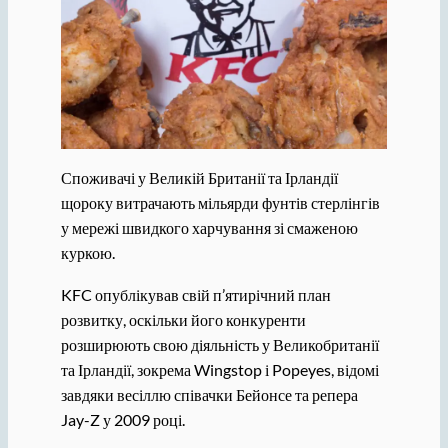
Споживачі у Великій Британії та Ірландії
щороку витрачають мільярди фунтів стерлінгів
у мережі швидкого харчування зі смаженою
куркою.
KFC опублікував свій п’ятирічний план
розвитку, оскільки його конкуренти
розширюють свою діяльність у Великобританії
та Ірландії, зокрема Wingstop і Popeyes, відомі
завдяки весіллю співачки Бейонсе та репера
Jay-Z у 2009 році.