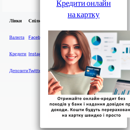
Кредити онлайн
на картку
Завантажити
Лінки
Спілки
Android додаток
Валюта
Facebook
Кредити
Instagram
Депозити
Twitter
Фінанси IN UA
вулиця Хрещатик, 14
Київ, 01001
Україна