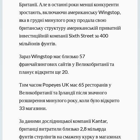
Британії. Але в останні роки менші конкуренти
зростають, включаючи американську Wingstop,
яка в грудні минулого року продала свою
британську структуру американській приватній
інвестиційній компанії Sixth Street за 400
мільйонів фунтів.
Зараз Wingstop має близько 57
франчайзингових сайтів у Великобританії та
планує відкрити ще 20.
Тим часом Popeyes UK має 65 ресторанів у
Великобританії та Ірландії після значного
розширення минулого року, коли було відкрито
33 магазини.
За даними дослідницької компанії Kantar,
британці витратили близько 2,8 мільярда
фунтів стерлінгів на смажену курку в магазинах