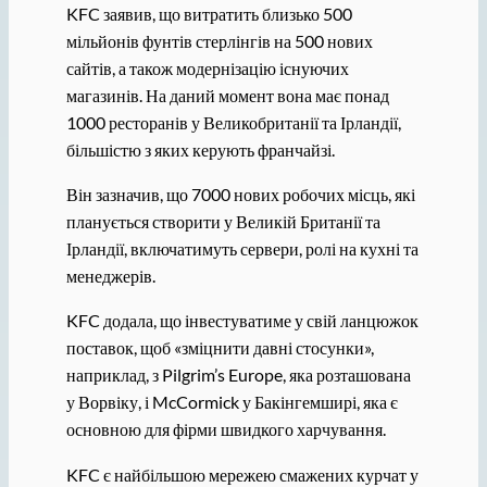
KFC заявив, що витратить близько 500
мільйонів фунтів стерлінгів на 500 нових
сайтів, а також модернізацію існуючих
магазинів. На даний момент вона має понад
1000 ресторанів у Великобританії та Ірландії,
більшістю з яких керують франчайзі.
Він зазначив, що 7000 нових робочих місць, які
планується створити у Великій Британії та
Ірландії, включатимуть сервери, ролі на кухні та
менеджерів.
KFC додала, що інвестуватиме у свій ланцюжок
поставок, щоб «зміцнити давні стосунки»,
наприклад, з Pilgrim’s Europe, яка розташована
у Ворвіку, і McCormick у Бакінгемширі, яка є
основною для фірми швидкого харчування.
KFC є найбільшою мережею смажених курчат у