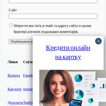
Сайт
Зберегти моє ім’я, e-mail, та адресу сайту в цьому
браузері для моїх подальших коментарів.
Кредити онлайн
на картку
Завантажити
Лінки
Спілки
Android додаток
Валюта
Facebook
Кредити
Instagram
Депозити
Twitter