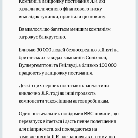
Компанії в ланцюжку постачання JLR, які
зазнали величезного фінансового тиску
внаслідок зупинки, привітали цю новину.
Вважалося, що багатьом меншим компаніям
загрожує банкрутство.
Близько 30 000 людей безпосередньо зайняті на
британських заводах компанії в Соліхаллі,
Вулвергемптоні та Гейлвуді, а близько 100 000
працюють у ланцюжку постачання.
Деякі з цих перших постачають запчастини
виключно JLR, тоді як інші продають
компоненти також іншим автовиробникам.
Один постачальник повідомив BBC новини, що
перезапуск вітається і дасть певне полегшення
для підприємств, які покладаються на
замовлення від JLR, але наполягав на тому, що