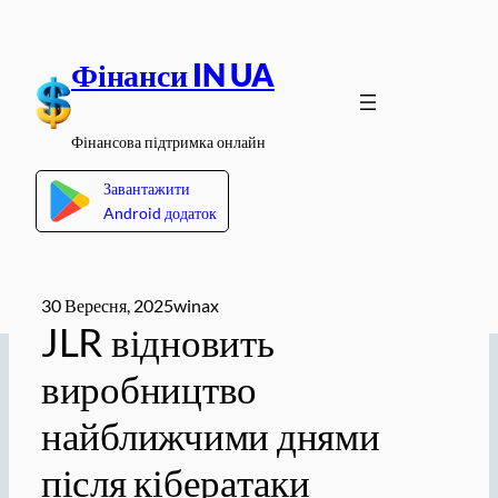
Перейти
до
Фінанси IN UA
вмісту
Фінансова підтримка онлайн
Завантажити
Android додаток
30 Вересня, 2025
winax
JLR відновить
виробництво
найближчими днями
після кібератаки