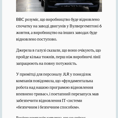
BBC розуміє, що виробництво буде відновлено
спочатку на заводі двигунів у Вулвергемптоні 6
жовтня, а виробництво на інших заводах буде
відновлено поступово.
Джерела в галузі сказали, що вони очікують, що
пройде кілька тижнів, перш ніж виробничі лінії
запрацюють на повну потужність.
У примітці для персоналу JLR у понеділок
компанія повідомила, що «фундаментальна
робота над нашою програмою відновлення
впевнено триває», і поетапний перезапуск мав
забезпечити відновлення ІТ-системи
«безпечним і безпечним способом».
Раніше компанія заявляла, що не очікує