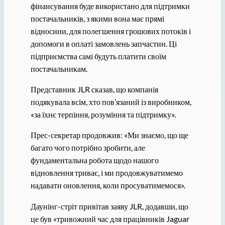
фінансування буде використано для підтримки
постачальників, з якими вона має прямі
відносини, для полегшення грошових потоків і
допомоги в оплаті замовлень запчастин. Ці
підприємства самі будуть платити своїм
постачальникам.
Представник JLR сказав, що компанія
подякувала всім, хто пов’язаний із виробником,
«за їхнє терпіння, розуміння та підтримку».
Прес-секретар продовжив: «Ми знаємо, що ще
багато чого потрібно зробити, але
фундаментальна робота щодо нашого
відновлення триває, і ми продовжуватимемо
надавати оновлення, коли просуватимемося».
Даунінг-стріт привітав заяву JLR, додавши, що
це був «тривожний час для працівників Jaguar