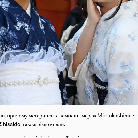
ли, причому материнська компанія мереж Mitsukoshi та Ise
Shiseido, також різко впали.
ел туристів, які відвідують Японію.