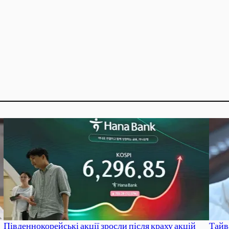
Південнокорейські акції зросли після краху акцій
Тайв