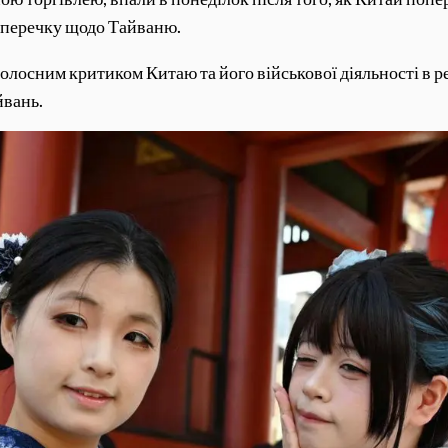
суперечку щодо Тайваню.
 голосним критиком Китаю та його військової діяльності в р
йвань.