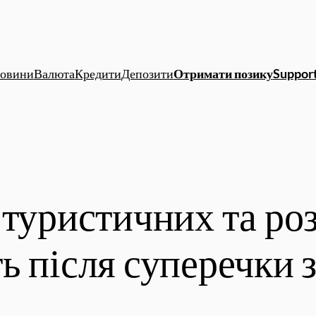
овини
Валюта
Кредити
Депозити
Отримати позику
Support
 туристичних та ро
ь після суперечки 