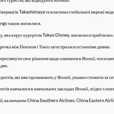
 універмагів Takashimaya та власника глобальної мережі мод
ings також знизилися.
ку, яка керує курортом Tokyo Disney, знизилися приблизно 
перечка між Пекіном і Токіо загострилася останніми днями.
ереглянути своє рішення щодо навчання в Японії, посилаюч
дян.
дентів, які вже проживають у Японії, уважно стежити за си
тів навчалися в навчальних закладах Японії, згідно з опи
ї, включаючи China Southern Airlines, China Eastern Airl