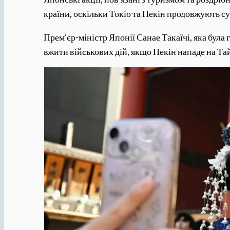
країни, оскільки Токіо та Пекін продовжують 
Прем’єр-міністр Японії Санае Такаїчі, яка була
вжити військових дій, якщо Пекін нападе на Та