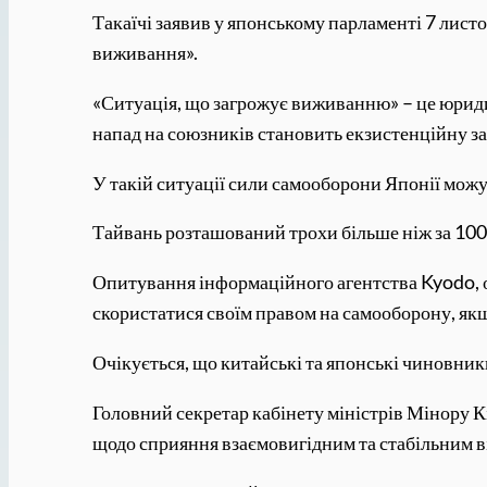
Такаїчі заявив у японському парламенті 7 листо
виживання».
«Ситуація, що загрожує виживанню» – це юридич
напад на союзників становить екзистенційну за
У такій ситуації сили самооборони Японії можут
Тайвань розташований трохи більше ніж за 100 
Опитування інформаційного агентства Kyodo, оп
скористатися своїм правом на самооборону, як
Очікується, що китайські та японські чиновник
Головний секретар кабінету міністрів Мінору 
щодо сприяння взаємовигідним та стабільним 