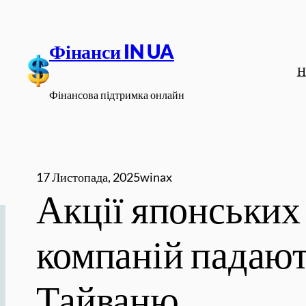
Перейти
до
Фінанси IN UA
вмісту
Н
Фінансова підтримка онлайн
17 Листопада, 2025
winax
Акції японських
компаній падают
Тайваню