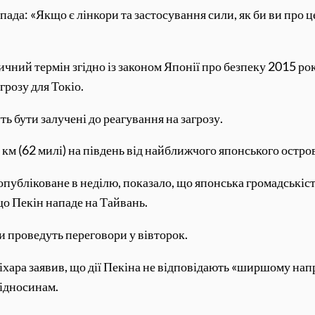
пада: «Якщо є лінкори та застосування сили, як би ви про ц
ний термін згідно із законом Японії про безпеку 2015 рок
грозу для Токіо.
ь бути залучені до реагування на загрозу.
км (62 милі) на південь від найближчого японського остро
убліковане в неділю, показало, що японська громадськість
що Пекін нападе на Тайвань.
и проведуть переговори у вівторок.
Кіхара заявив, що дії Пекіна не відповідають «ширшому н
відносинам.