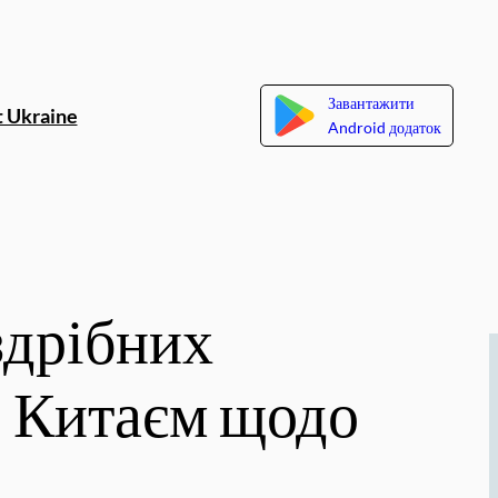
Завантажити
 Ukraine
Android додаток
здрібних
з Китаєм щодо