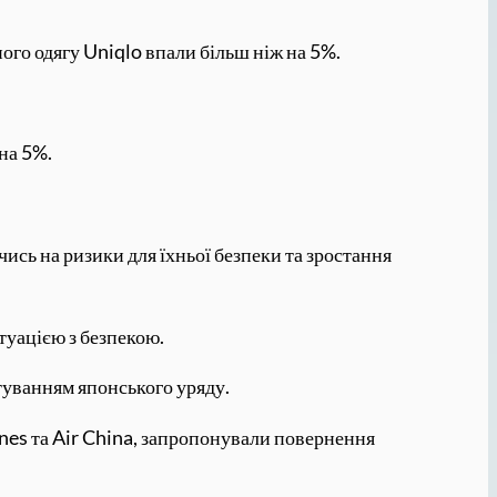
ного одягу Uniqlo впали більш ніж на 5%.
на 5%.
ись на ризики для їхньої безпеки та зростання
туацією з безпекою.
туванням японського уряду.
ines та Air China, запропонували повернення