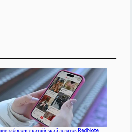
ань забороняє китайський додаток RedNote