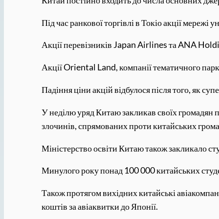
Під час ранкової торгівлі в Токіо акції мережі
Акції перевізників Japan Airlines та ANA Hold
Акції Oriental Land, компанії тематичного пар
Падіння ціни акцій відбулося після того, як су
У неділю уряд Китаю закликав своїх громадян п
злочинів, спрямованих проти китайських грома
Міністерство освіти Китаю також закликало сту
Минулого року понад 100 000 китайських студен
Також протягом вихідних китайські авіакомпані
коштів за авіаквитки до Японії.