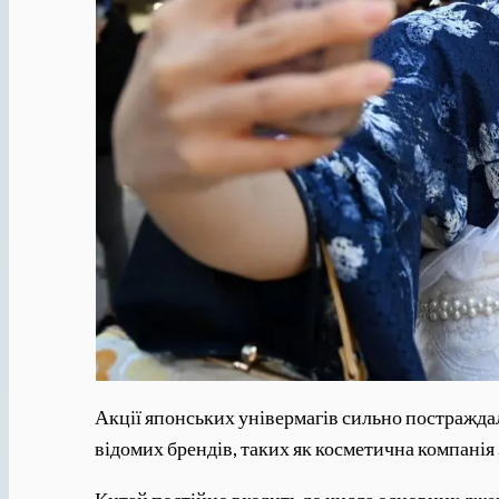
Акції японських універмагів сильно постражда
відомих брендів, таких як косметична компанія 
Китай постійно входить до числа основних джер