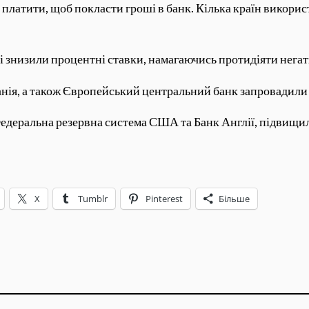
 платити, щоб покласти гроші в банк. Кілька країн викорис
іті знизили процентні ставки, намагаючись протидіяти нега
Данія, а також Європейський центральний банк запровадили
т Федеральна резервна система США та Банк Англії, підвищ
X
Tumblr
Pinterest
Більше