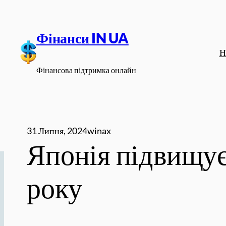
Перейти
до
Фінанси IN UA
вмісту
Н
Фінансова підтримка онлайн
31 Липня, 2024
winax
Японія підвищує
року