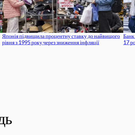
Японія підвищила процентну ставку до найвищого
Банк
рівня з 1995 року через зниження інфляції
17 р
дь