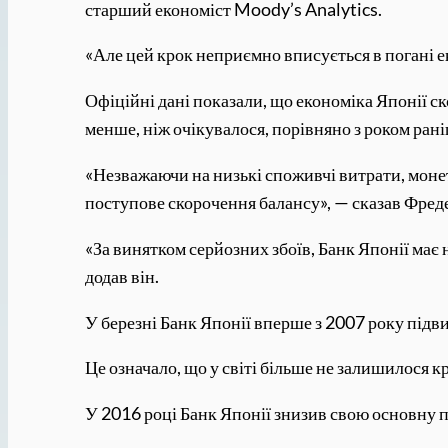
старший економіст Moody’s Analytics.
«Але цей крок неприємно вписується в погані ек
Офіційні дані показали, що економіка Японії ско
менше, ніж очікувалося, порівняно з роком рані
«Незважаючи на низькі споживчі витрати, мон
поступове скорочення балансу», — сказав Фред
«За винятком серйозних збоїв, Банк Японії має
додав він.
У березні Банк Японії вперше з 2007 року підв
Це означало, що у світі більше не залишилося 
У 2016 році Банк Японії знизив свою основну 