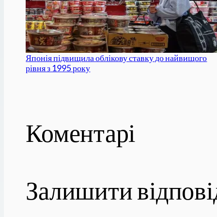
Японія підвищила облікову ставку до найвищого
рівня з 1995 року
Коментарі
Залишити відпові