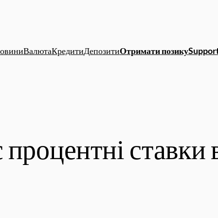
овини
Валюта
Кредити
Депозити
Отримати позику
Support
 процентні ставки 