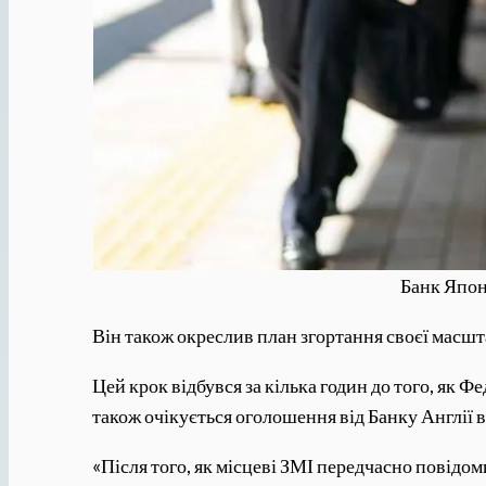
Банк Япон
Він також окреслив план згортання своєї масшт
Цей крок відбувся за кілька годин до того, як 
також очікується оголошення від Банку Англії в
«Після того, як місцеві ЗМІ передчасно повідо