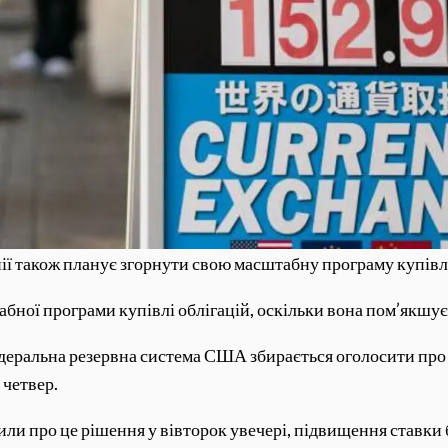
ії також планує згорнути свою масштабну програму купівлі
абної програми купівлі облігацій, оскільки вона пом’якшує
Федеральна резервна система США збирається оголосити про 
 четвер.
мили про це рішення у вівторок увечері, підвищення ставки