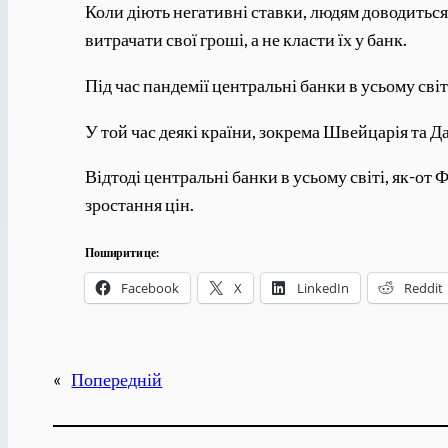
Коли діють негативні ставки, людям доводиться
витрачати свої гроші, а не класти їх у банк.
Під час пандемії центральні банки в усьому св
У той час деякі країни, зокрема Швейцарія та 
Відтоді центральні банки в усьому світі, як-о
зростання цін.
Поширити це:
Facebook
X
LinkedIn
Reddit
«
Попередній