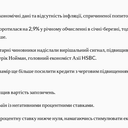
ономічні дані та відсутність інфляції, спричиненої попито
ротилася на 2,9% у річному обчисленні в січні-березні, тод
ше.
етарні чиновники надіслали вирішальний сигнал, підвищи
ерік Нойман, головний економіст Азії HSBC.
 намір ще більше посилити кредити з черговим підвищенням
ищив вартість запозичень.
країн із негативними процентними ставками.
процентну ставку нижче нуля, намагаючись стимулювати еко