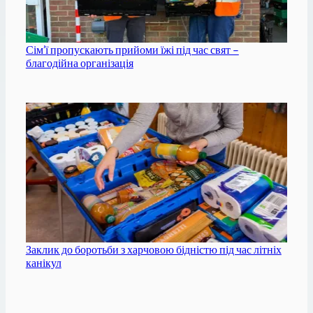
Сім’ї пропускають прийоми їжі під час свят –
благодійна організація
Заклик до боротьби з харчовою бідністю під час літніх
канікул