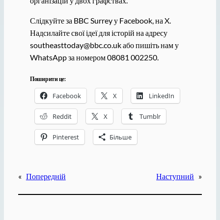
організацій у двох графствах.
Слідкуйте за BBC Surrey у Facebook, на X.
Надсилайте свої ідеї для історій на адресу
southeasttoday@bbc.co.uk або пишіть нам у
WhatsApp за номером 08081 002250.
Поширити це:
Facebook
X
LinkedIn
Reddit
X
Tumblr
Pinterest
Більше
«
Попередній
Наступний
»