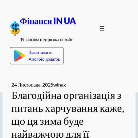
Перейти
до
Фінанси IN UA
вмісту
Фінансова підтримка онлайн
Завантажити
Android додаток
24 Листопада, 2025
winax
Благодійна організація з
питань харчування каже,
що ця зима буде
найважчою для її