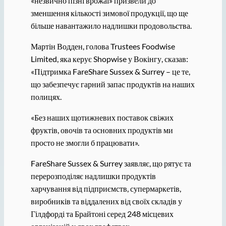
«незвично пізні врожаї» призвели до
зменшення кількості зимової продукції, що ще
більше навантажило надлишки продовольства.
Мартін Водден, голова Trustees Foodwise
Limited, яка керує Shopwise у Вокінгу, сказав:
«Підтримка FareShare Sussex & Surrey – це те,
що забезпечує гарний запас продуктів на наших
полицях.
«Без наших щотижневих поставок свіжих
фруктів, овочів та основних продуктів ми
просто не змогли б працювати».
FareShare Sussex & Surrey заявляє, що рятує та
перерозподіляє надлишки продуктів
харчування від підприємств, супермаркетів,
виробників та віддалених від своїх складів у
Гілдфорді та Брайтоні серед 248 місцевих