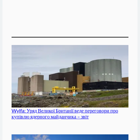
Wylfa: Уряд Великої Британії веде переговори про
купівлю ядерного майданчика – звіт