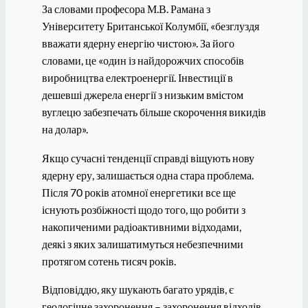
За словами професора М.В. Рамана з
Університету Британської Колумбії, «безглуздя
вважати ядерну енергію чистою». За його
словами, це «один із найдорожчих способів
виробництва електроенергії. Інвестиції в
дешевші джерела енергії з низьким вмістом
вуглецю забезпечать більше скорочення викидів
на долар».
Якщо сучасні тенденції справді віщують нову
ядерну еру, залишається одна стара проблема.
Після 70 років атомної енергетики все ще
існують розбіжності щодо того, що робити з
накопиченими радіоактивними відходами,
деякі з яких залишатимуться небезпечними
протягом сотень тисяч років.
Відповіддю, яку шукають багато урядів, є
геологічне захоронення – захоронення відходів