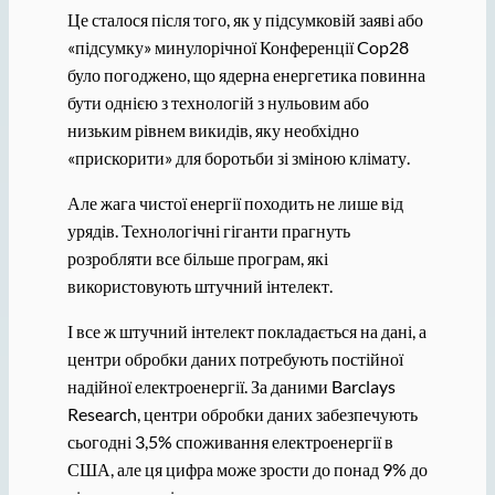
Це сталося після того, як у підсумковій заяві або
«підсумку» минулорічної Конференції Cop28
було погоджено, що ядерна енергетика повинна
бути однією з технологій з нульовим або
низьким рівнем викидів, яку необхідно
«прискорити» для боротьби зі зміною клімату.
Але жага чистої енергії походить не лише від
урядів. Технологічні гіганти прагнуть
розробляти все більше програм, які
використовують штучний інтелект.
І все ж штучний інтелект покладається на дані, а
центри обробки даних потребують постійної
надійної електроенергії. За даними Barclays
Research, центри обробки даних забезпечують
сьогодні 3,5% споживання електроенергії в
США, але ця цифра може зрости до понад 9% до