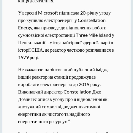
кінця десятиліття.
У вересні Microsoft підписала 20-річну угоду
про купівлю електроенергії у Constellation
Energy, яка призведе до відновлення роботи
сумнозвісної електростанції Three Mile Island у
Пенсильванії – місця найгіршої ядерної аварії в
історії США, де реактор частково розплавився в
1979 році.
Незважаючи на зіпсований публічний імідж,
інший реактор на станції продовжував
виробляти електроенергію до 2019 року.
Виконавчий директор Constellation Джо
Домінгес описав угоду про її відновлення як
«потужний символ відродження атомної
енергетики як чистого та надійного
енергетичного ресурсу». “.