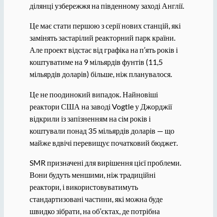
ділянці узбережжя на південному заході Англії.
Це має стати першою з серії нових станцій, які
замінять застарілий реакторний парк країни.
Але проект відстає від графіка на п’ять років і
коштуватиме на 9 мільярдів фунтів (11,5
мільярдів доларів) більше, ніж планувалося.
Це не поодинокий випадок. Найновіші
реактори США на заводі Vogtle у Джорджії
відкрили із запізненням на сім років і
коштували понад 35 мільярдів доларів — що
майже вдвічі перевищує початковий бюджет.
SMR призначені для вирішення цієї проблеми.
Вони будуть меншими, ніж традиційні
реактори, і використовуватимуть
стандартизовані частини, які можна буде
швидко зібрати, на об’єктах, де потрібна