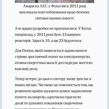
Аварія на АЕС у Фукусімі в 2011 році
викликала нові побоювання щодо безпеки
світової промисловості
Але ядерні розробки не припинилися. У Китаї,
наприклад, у 2011 році було 13 ядерних
реакторів. Зараз їх 55, а ще 23 будуються.
Для Пекіна, який намагається задовольнити
стрімко зростаючий попит на електроенергію,
атомна енергетика мала й досі відіграє життєво
важливу роль.
Тепер інтерес до цього сектору знову зростає в
інших місцях. Частково це пояснюється тим, що
розвинені країни шукають шляхи задоволення
попиту на енергію, одночасно прагнучи
досягти цільових показників скорочення
викидів відповідно до Паризької угоди.