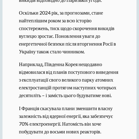
Оскільки 2024 рік, за прогнозами, стане
найтеплішим роком за всю історію
спостережень, тиск щодо скорочення викидів
вуглецю зростає. Поновлення уваги до
енергетичної безпеки після вторгнення Росії в
Україну також стало чинником.
Наприклад, Південна Корея нещодавно
відмовилася від планів поступового виведення
з експлуатації свого великого парку атомних
електростанцій протягом наступних чотирьох
десятиліть – і замість цього будуватиме нові.
І Франція скасувала плани зменшити власну
залежність від ядерної енергії, яка забезпечує
70% електроенергії. Натомість він хоче
побудувати до восьми нових реакторів.