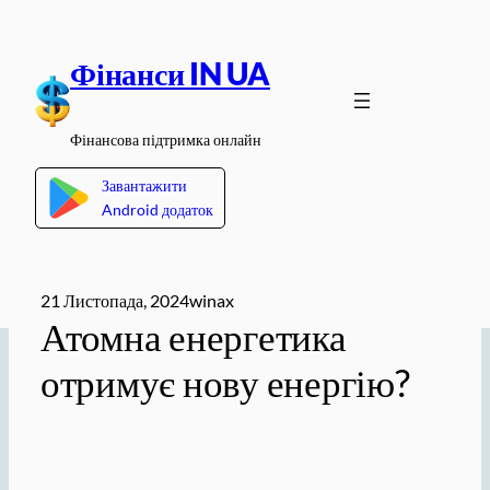
Перейти
до
Фінанси IN UA
вмісту
Фінансова підтримка онлайн
Завантажити
Android додаток
21 Листопада, 2024
winax
Атомна енергетика
отримує нову енергію?