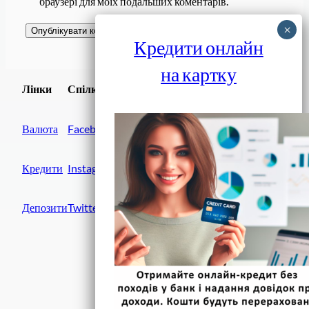
браузері для моїх подальших коментарів.
Кредити онлайн
на картку
Завантажити
Лінки
Спілки
Android додаток
Валюта
Facebook
Кредити
Instagram
Депозити
Twitter
Фінанси IN UA
вулиця Хрещатик, 14
Київ, 01001