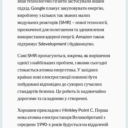
Інші технологічні гіганти застосували інший
підхід. Google планує закуповувати енергію,
вироблену з кількох так званих малих
модульних реакторів (SMR) – нової технології,
призначеної для полегшення та здешевлення
використання ядерної енергії. Amazon також
підтримує Sdevelopment і будівництво.
Самі SMR пропагуються, зокрема, як вирішення
однієї з найбільших проблем, з якими сьогодні
стикається атомна енергетика. У західних
країнах нові електростанції повинні бути
побудовані відповідно до суворих сучасних
стандартів безпеки. Це робить їх надзвичайно
дорогими та складними у створенні.
Хорошим прикладом є Hinkley Point C. Перша
нова атомна електростанція Великобританії з
середини 1990-х років будується на віддаленій