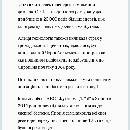
забезпечити електроенергією мільйони
домівок. Оскільки один кілограм урану дає
приблизно в 20 000 разів більше енергії, ніж
кілограм вугілля, це здавалося майбутнім.
Але ця технологія також викликала страх у
громадськості. І цей страх, здавалося, був
виправданий Чорнобильською катастрофою,
яка поширила радіоактивне забруднення по
Європі на початку 1986 року.
Це викликало широку громадську та політичну
опозицію та сповільнило розвиток галузі.
Інша аварія на АЕС “Фукусіма-Даїчі” в Японії в
2011 році знову підняла хвилювання щодо
ядерної безпеки. Японія сама закрила всі свої
реактори одразу після цього, і лише 12 з тих пір
були перезапущені.