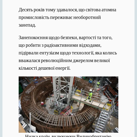
Десять років тому здавалося, що світова атомна
промисловість переживає необоротний
занепад.
Занепокоєння щодо безпеки, вартості та того,
що робити з радіоактивними відходами,
підірвали ентузіазм щодо технології, яка колись
вважалася революційним джерелом великої
кількості дешевої енергії.
Низка країн, включаючи Великобританію,