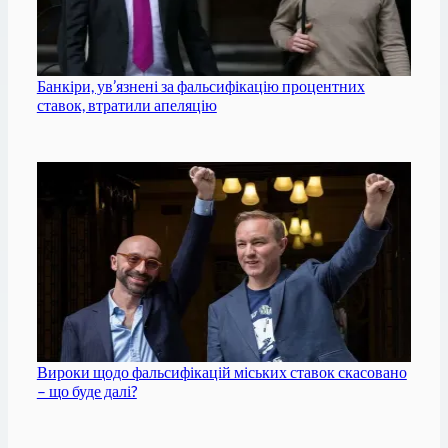
Банкіри, ув’язнені за фальсифікацію процентних
ставок, втратили апеляцію
Вироки щодо фальсифікацій міських ставок скасовано
– що буде далі?