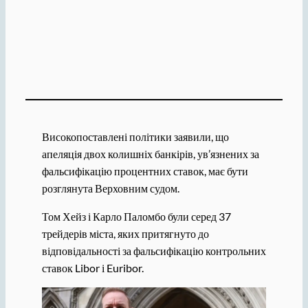
Високопоставлені політики заявили, що
апеляція двох колишніх банкірів, ув’язнених за
фальсифікацію процентних ставок, має бути
розглянута Верховним судом.
Том Хейз і Карло Паломбо були серед 37
трейдерів міста, яких притягнуто до
відповідальності за фальсифікацію контрольних
ставок Libor і Euribor.