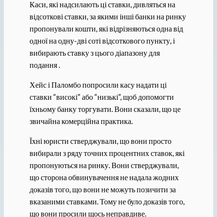
Каси, які надсилають ці ставки, дивляться на
відсоткові ставки, за якими інші банки на ринку
пропонували кошти, які відрізняються одна від
одної на одну-дві соті відсоткового пункту, і
вибирають ставку з цього діапазону для
подання .
Хейс і Паломбо попросили касу надати ці
ставки “високі” або “низькі”, щоб допомогти
їхньому банку торгувати. Вони сказали, що це
звичайна комерційна практика.
Їхні юристи стверджували, що вони просто
вибирали з ряду точних процентних ставок, які
пропонуються на ринку. Вони стверджували,
що сторона обвинувачення не надала жодних
доказів того, що вони не можуть позичити за
вказаними ставками. Тому не було доказів того,
що вони просили щось неправдиве.