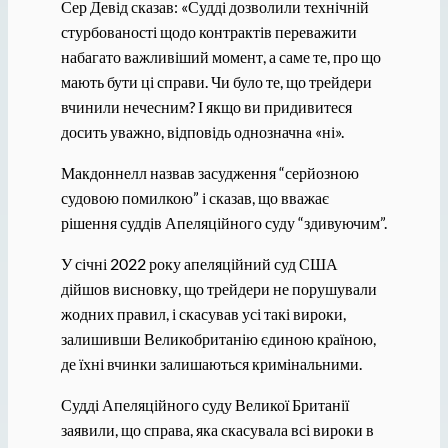
Сер Девід сказав: «Судді дозволили технічній
стурбованості щодо контрактів переважити
набагато важливіший момент, а саме те, про що
мають бути ці справи. Чи було те, що трейдери
вчинили нечесним? І якщо ви придивитеся
досить уважно, відповідь однозначна «ні».
Макдоннелл назвав засудження “серйозною
судовою помилкою” і сказав, що вважає
рішення суддів Апеляційного суду “здивуючим”.
У січні 2022 року апеляційний суд США
дійшов висновку, що трейдери не порушували
жодних правил, і скасував усі такі вироки,
залишивши Великобританію єдиною країною,
де їхні вчинки залишаються кримінальними.
Судді Апеляційного суду Великої Британії
заявили, що справа, яка скасувала всі вироки в