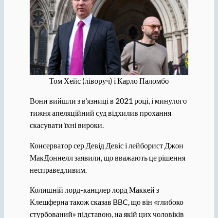
Том Хейс (ліворуч) і Карло Паломбо
Вони вийшли з в’язниці в 2021 році, і минулого
тижня апеляційний суд відхилив прохання
скасувати їхні вироки.
Консерватор сер Девід Девіс і лейборист Джон
МакДоннелл заявили, що вважають це рішення
несправедливим.
Колишній лорд-канцлер лорд Маккей з
Клешферна також сказав BBC, що він «глибоко
стурбований» підставою, на якій цих чоловіків