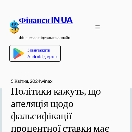
Перейти
до
Фінанси IN UA
вмісту
Фінансова підтримка онлайн
Завантажити
Android додаток
5 Квітня, 2024
winax
Політики кажуть, що
апеляція щодо
фальсифікації
процентної ставки має