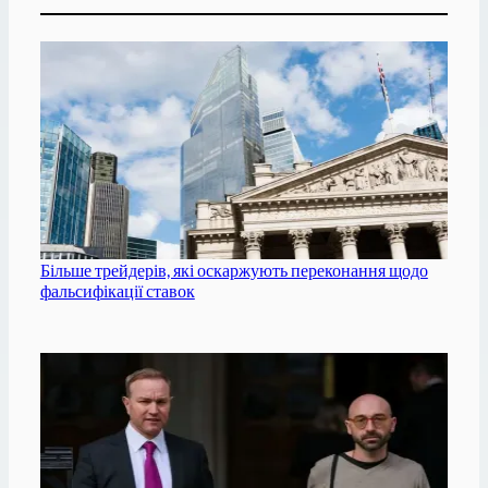
Більше трейдерів, які оскаржують переконання щодо
фальсифікації ставок