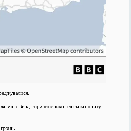
ереджувалися.
каже місіс Берд, спричиненим сплеском попиту
 гроші.