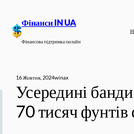
Перейти
до
Фінанси IN UA
вмісту
Н
Фінансова підтримка онлайн
16 Жовтня, 2024
winax
Усередині банди
70 тисяч фунтів 