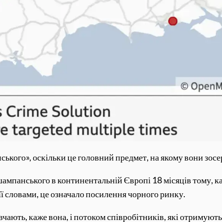
ського», оскільки це головний предмет, на якому вони зос
шампанського в континентальній Європі 18 місяців тому, 
 її словами, це означало посилення чорного ринку.
авчають, каже вона, і потоком співробітників, які отримують