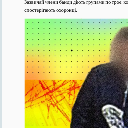
Зазвичай члени банди діють групами по троє, 
спостерігають охоронці.