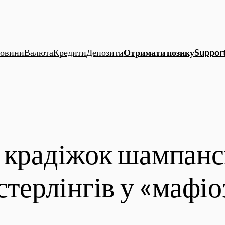
овини
Валюта
Кредити
Депозити
Отримати позику
Support
 крадіжок шампанс
стерлінгів у «мафі