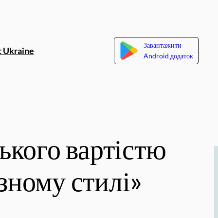
Завантажити
 Ukraine
Android додаток
ького вартістю
озному стилі»