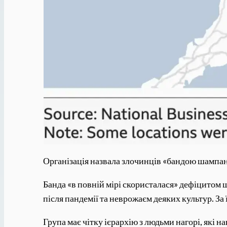
Організація назвала злочинців «бандою шампан
Банда «в повній мірі скористалася» дефіцитом 
після пандемії та неврожаєм деяких культур. За
Група має чітку ієрархію з людьми нагорі, які н