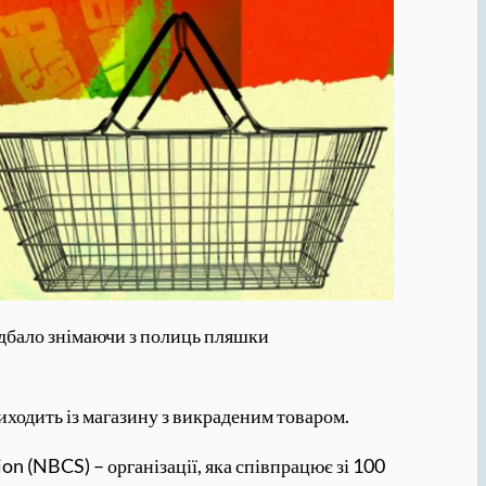
едбало знімаючи з полиць пляшки
иходить із магазину з викраденим товаром.
ion (NBCS) – організації, яка співпрацює зі 100