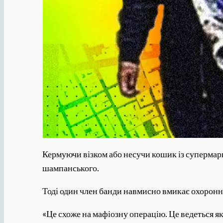
Кермуючи візком або несучи кошик із супермар
шампанського.
Тоді один член банди навмисно вмикає охоронну
«Це схоже на мафіозну операцію. Це ведеться як