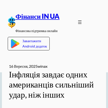
Перейти
до
Фінанси IN UA
вмісту
Фінансова підтримка онлайн
Завантажити
Android додаток
16 Вересня, 2025
winax
Інфляція завдає одних
американців сильніший
удар, ніж інших