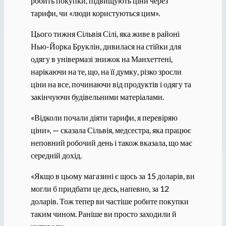
робить покупки, підвищують ціни через
тарифи, чи «люди користуються цим».
Цього тижня Сільвія Сілі, яка живе в районі
Нью-Йорка Бруклін, дивилася на стійки для
одягу в універмазі знижок на Манхеттені,
нарікаючи на те, що, на її думку, різко зросли
ціни на все, починаючи від продуктів і одягу та
закінчуючи будівельними матеріалами.
«Відколи почали діяти тарифи, я перевіряю
ціни», — сказала Сільвія, медсестра, яка працює
неповний робочий день і також вказала, що має
середній дохід.
«Якщо в цьому магазині є щось за 15 доларів, ви
могли б придбати це десь, напевно, за 12
доларів. Тож тепер ви частіше робите покупки
таким чином. Раніше ви просто заходили й