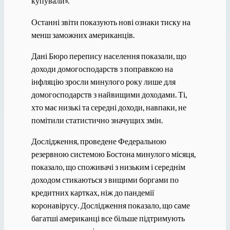
купували».
Останні звіти показують нові ознаки тиску на
менш заможних американців.
Дані Бюро перепису населення показали, що
доходи домогосподарств з поправкою на
інфляцію зросли минулого року лише для
домогосподарств з найвищими доходами. Ті,
хто має низькі та середні доходи, навпаки, не
помітили статистично значущих змін.
Дослідження, проведене Федеральною
резервною системою Бостона минулого місяця,
показало, що споживачі з низьким і середнім
доходом стикаються з вищими боргами по
кредитних картках, ніж до пандемії
коронавірусу. Дослідження показало, що саме
багатші американці все більше підтримують