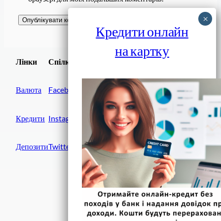
Кредити онлайн
на картку
Завантажити
Лінки
Спілки
Android додаток
Валюта
Facebook
Кредити
Instagram
Депозити
Twitter
Фінанси IN UA
вулиця Хрещатик, 14
Київ, 01001
Україна