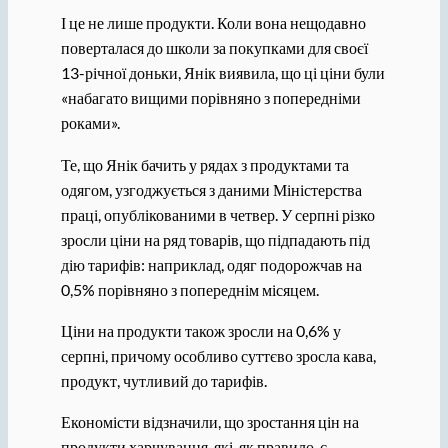
І це не лише продукти. Коли вона нещодавно
поверталася до школи за покупками для своєї
13-річної доньки, Янік виявила, що ці ціни були
«набагато вищими порівняно з попередніми
роками».
Те, що Янік бачить у рядах з продуктами та
одягом, узгоджується з даними Міністерства
праці, опублікованими в четвер. У серпні різко
зросли ціни на ряд товарів, що підпадають під
дію тарифів: наприклад, одяг подорожчав на
0,5% порівняно з попереднім місяцем.
Ціни на продукти також зросли на 0,6% у
серпні, причому особливо суттєво зросла кава,
продукт, чутливий до тарифів.
Економісти відзначили, що зростання цін на
продукти харчування, які, як правило, є