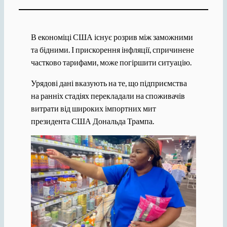
В економіці США існує розрив між заможними
та бідними. І прискорення інфляції, спричинене
частково тарифами, може погіршити ситуацію.
Урядові дані вказують на те, що підприємства
на ранніх стадіях перекладали на споживачів
витрати від широких імпортних мит
президента США Дональда Трампа.