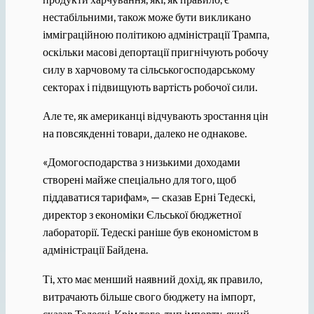
нестабільними, також може бути викликано
імміграційною політикою адміністрації Трампа,
оскільки масові депортації пригнічують робочу
силу в харчовому та сільськогосподарському
секторах і підвищують вартість робочої сили.
Але те, як американці відчувають зростання цін
на повсякденні товари, далеко не однакове.
«Домогосподарства з низькими доходами
створені майже спеціально для того, щоб
піддаватися тарифам», — сказав Ерні Тедескі,
директор з економіки Єльської бюджетної
лабораторії. Тедескі раніше був економістом в
адміністрації Байдена.
Ті, хто має менший наявний дохід, як правило,
витрачають більше свого бюджету на імпорт,
сказав Тедескі. Крім того, тип імпорту, який