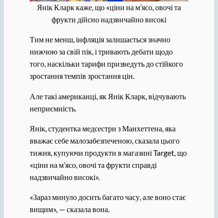
Янік Кларк каже, що «ціни на м’ясо, овочі та
фрукти дійсно надзвичайно високі
Тим не менш, інфляція залишається значно
нижчою за свій пік, і тривають дебати щодо
того, наскільки тарифи призведуть до стійкого
зростання темпів зростання цін.
Але такі американці, як Янік Кларк, відчувають
неприємність.
Янік, студентка медсестри з Манхеттена, яка
вважає себе малозабезпеченою, сказала цього
тижня, купуючи продукти в магазині Target, що
«ціни на м’ясо, овочі та фрукти справді
надзвичайно високі».
«Зараз минуло досить багато часу, але воно стає
вищим», — сказала вона.