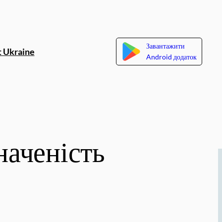
Завантажити
 Ukraine
Android додаток
наченість