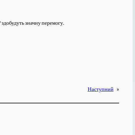
P здобудуть значну перемогу.
Наступний
»