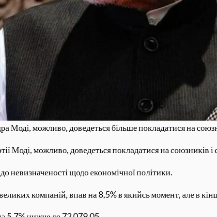
ра Моді, можливо, доведеться більше покладатися на союз
тії Моді, можливо, доведеться покладатися на союзників і
 до невизначеності щодо економічної політики.
 великих компаній, впав на 8,5% в якийсь момент, але в кін
а 5,7% нижче до 72 079,05.