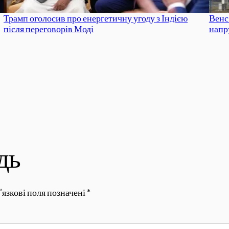
Трамп оголосив про енергетичну угоду з Індією
Венс 
після переговорів Моді
напр
дь
’язкові поля позначені
*