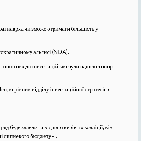
Моді навряд чи зможе отримати більшість у
мократичному альянсі (NDA).
 поштовх до інвестицій, які були однією з опор
н, керівник відділу інвестиційної стратегії в
д буде залежати від партнерів по коаліції, він
ді липневого бюджету». .