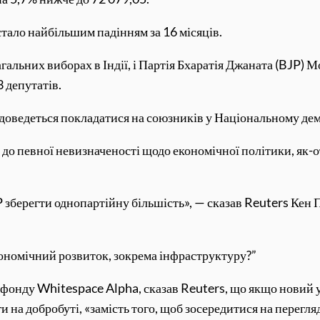
тало найбільшим падінням за 16 місяців.
гальних виборах в Індії, і Партія Бхаратія Джаната (BJP) 
 депутатів.
доведеться покладатися на союзників у Національному де
о певної невизначеності щодо економічної політики, як-от
зберегти однопартійну більшість», — сказав Reuters Кен Пе
економічний розвиток, зокрема інфраструктуру?”
онду Whitespace Alpha, сказав Reuters, що якщо новий уря
 на добробуті, «замість того, щоб зосередитися на перегля