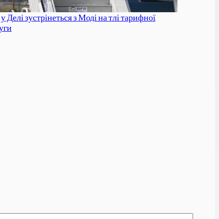
у Делі зустрінеться з Моді на тлі тарифної
уги