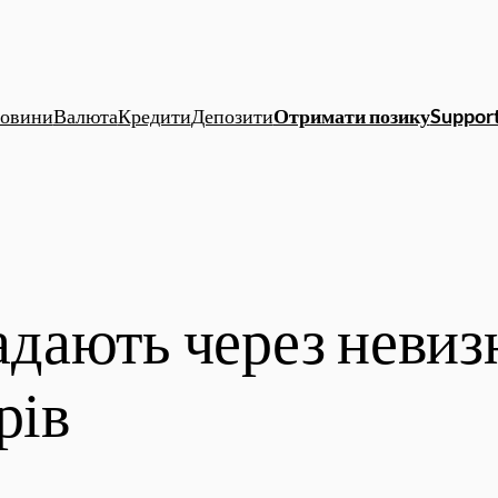
овини
Валюта
Кредити
Депозити
Отримати позику
Support
падають через невиз
рів