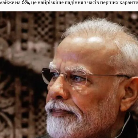
айже на 6%, це найрізкіше падіння з часів перших карантин