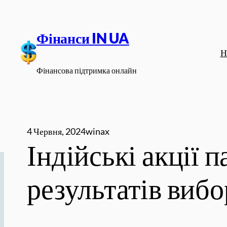
Перейти
до
Фінанси IN UA
вмісту
Н
Фінансова підтримка онлайн
4 Червня, 2024
winax
Індійські акції 
результатів вибо