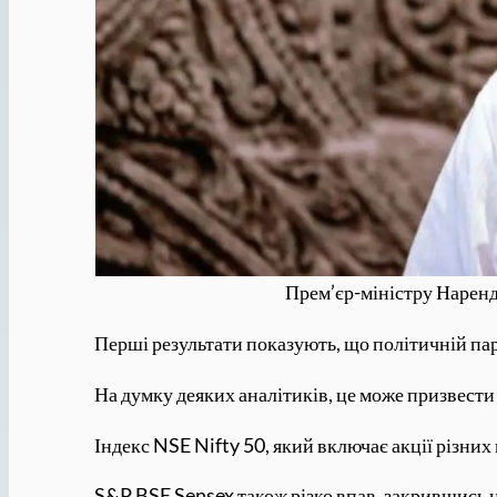
Прем’єр-міністру Наренд
Перші результати показують, що політичній пар
На думку деяких аналітиків, це може призвести
Індекс NSE Nifty 50, який включає акції різних
S&P BSE Sensex також різко впав, закрившись н