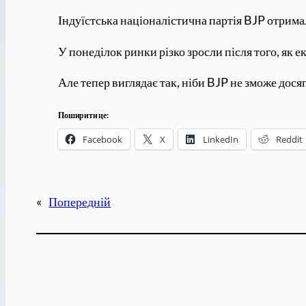
Індуїстська націоналістична партія BJP отрима
У понеділок ринки різко зросли після того, як 
Але тепер виглядає так, ніби BJP не зможе досяг
Поширити це:
Facebook
X
LinkedIn
Reddit
«
Попередній