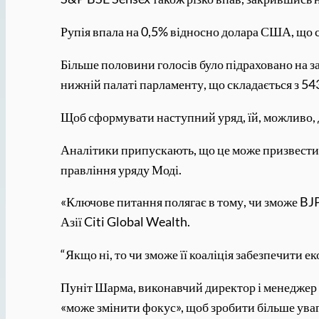
Рупія впала на 0,5% відносно долара США, що с
Більше половини голосів було підраховано на за
нижній палаті парламенту, що складається з 543
Щоб сформувати наступний уряд, їй, можливо, 
Аналітики припускають, що це може призвести д
правління уряду Моді.
«Ключове питання полягає в тому, чи зможе BJP 
Азії Citi Global Wealth.
“Якщо ні, то чи зможе її коаліція забезпечити 
Пуніт Шарма, виконавчий директор і менеджер ф
«може змінити фокус», щоб зробити більше уваги