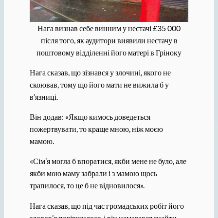
Нага визнав себе винним у нестачі £35 000
після того, як аудитори виявили нестачу в
поштовому відділенні його матері в Гріноку
Нага сказав, що зізнався у злочині, якого не
скоював, тому що його мати не вижила б у
в’язниці.
Він додав: «Якщо кимось доведеться
пожертвувати, то краще мною, ніж моєю
мамою.
«Сім’я могла б впоратися, якби мене не було, але
якби мою маму забрали і з мамою щось
трапилося, то це б не відновилося».
Нага сказав, що під час громадських робіт його
здоров’я погіршилося, і він намагався знайти