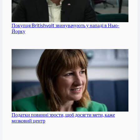
Покупця Britishvolt звинувачують у нападі в Нью-
Йорку
Податки повинні зрости, щоб досягти мети, каже
мозковий центр