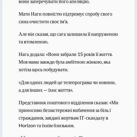
вони заперечувати його апеляцію.
Мати Наги повністю підтримує спробу свого
сина очистити своє ім’я.
Але він сказав, що сага залишила її напруженою
та втомленою.
Нага додала: «Вони забрали 15 років її життя.
Моя мама завжди була амбітною жінкою, яка
хотіла щось побудувати.
«Для одних людей це телепрограма чи новини,
а для інших — їхнє життя».
Представник поштового відділення сказав: «Ми
приносимо беззастережні вибачення за біль і
страждання, завдані жертвам ІТ-скандалу в
Horizon та їхнім близьким.