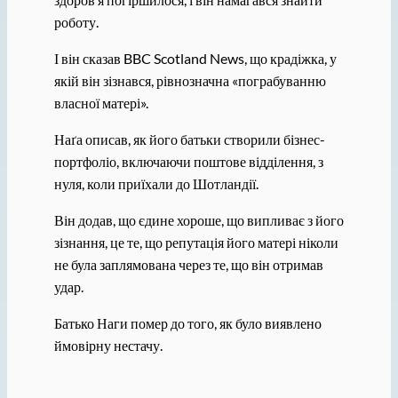
роботу.
І він сказав BBC Scotland News, що крадіжка, у
якій він зізнався, рівнозначна «пограбуванню
власної матері».
Наґа описав, як його батьки створили бізнес-
портфоліо, включаючи поштове відділення, з
нуля, коли приїхали до Шотландії.
Він додав, що єдине хороше, що випливає з його
зізнання, це те, що репутація його матері ніколи
не була заплямована через те, що він отримав
удар.
Батько Наги помер до того, як було виявлено
ймовірну нестачу.