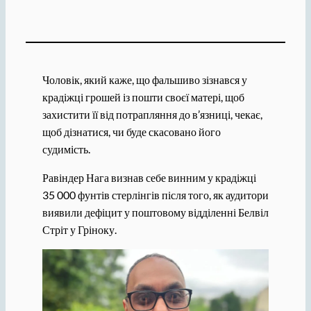
Чоловік, який каже, що фальшиво зізнався у
крадіжці грошей із пошти своєї матері, щоб
захистити її від потрапляння до в’язниці, чекає,
щоб дізнатися, чи буде скасовано його
судимість.
Равіндер Нага визнав себе винним у крадіжці
35 000 фунтів стерлінгів після того, як аудитори
виявили дефіцит у поштовому відділенні Белвіл
Стріт у Гріноку.