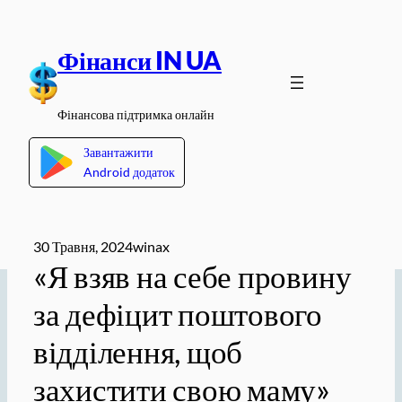
Перейти
до
Фінанси IN UA
вмісту
Фінансова підтримка онлайн
Завантажити
Android додаток
30 Травня, 2024
winax
«Я взяв на себе провину
за дефіцит поштового
відділення, щоб
захистити свою маму»