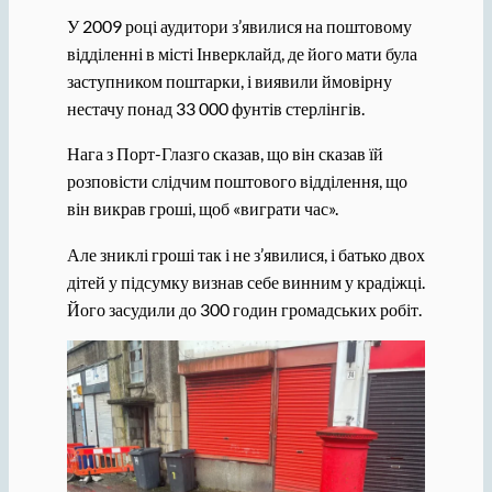
У 2009 році аудитори з’явилися на поштовому
відділенні в місті Інверклайд, де його мати була
заступником поштарки, і виявили ймовірну
нестачу понад 33 000 фунтів стерлінгів.
Нага з Порт-Глазго сказав, що він сказав їй
розповісти слідчим поштового відділення, що
він викрав гроші, щоб «виграти час».
Але зниклі гроші так і не з’явилися, і батько двох
дітей у підсумку визнав себе винним у крадіжці.
Його засудили до 300 годин громадських робіт.