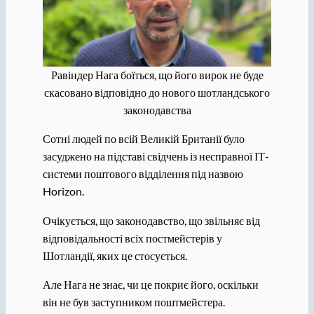
Равіндер Нага боїться, що його вирок не буде
скасовано відповідно до нового шотландського
законодавства
Сотні людей по всій Великій Британії було
засуджено на підставі свідчень із несправної ІТ-
системи поштового відділення під назвою
Horizon.
Очікується, що законодавство, що звільняє від
відповідальності всіх постмейстерів у
Шотландії, яких це стосується.
Але Нага не знає, чи це покриє його, оскільки
він не був заступником поштмейстера.