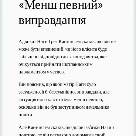
«Менш певний»
виправдання
Адвокат Наги Грег Каннінгем сказав, що він не
може бути впевнений, чи його клієнта буде
звільнено відповідно до законодавства, яке
очікується прийняти шотландським
парламентом у четвер.
Він пояснив, що якби матір Наги було
засуджено, її б, безсумнівно, виправдали, але
ситуація його клієнта була менш певною,
оскільки він не був заступником начальника
пошти.
Але Каннінгем сказав, що ділові зв’язки Наги з
поштою, де він регулярно допомагав своїй