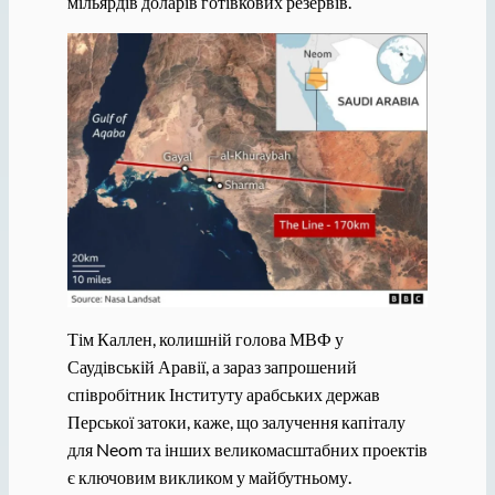
мільярдів доларів готівкових резервів.
Тім Каллен, колишній голова МВФ у
Саудівській Аравії, а зараз запрошений
співробітник Інституту арабських держав
Перської затоки, каже, що залучення капіталу
для Neom та інших великомасштабних проектів
є ключовим викликом у майбутньому.