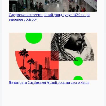
Саудівський інвестиційний фонд купує 10% акцій
аеропорту Хітроу
Як витрати Саудівської Аравії досягли свого кінця