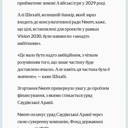
прийматиме зимові Азійські ігри у 2029 році.
Алі Шихабі, колишній банкір, який зараз
входить до консультативної ради Neom, каже,
що цілі, встановлені для проектів у рамках
Vision 2030, були навмисно «занадто
амбітними».
«Це мало бути надто амбіційним, з чітким
розумінням того, що лише частину буде
доставлено вчасно. Але навіть ця частина була б
значною», — каже Шіхабі.
Згортання Neom привернуло увагу до проблем
фінансування, з якими стикається уряд
Саудівської Аравії.
Neom оплачує уряд Саудівської Аравії через
свою суверенну компанію, Фонд державних