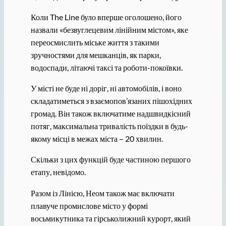
Коли The Line було вперше оголошено, його
назвали «безвуглецевим лінійним містом», яке
переосмислить міське життя з такими
зручностями для мешканців, як парки,
водоспади, літаючі таксі та роботи-покоївки.
У місті не буде ні доріг, ні автомобілів, і воно
складатиметься з взаємопов’язаних пішохідних
громад. Він також включатиме надшвидкісний
потяг, максимальна тривалість поїздки в будь-
якому місці в межах міста – 20 хвилин.
Скільки з цих функцій буде частиною першого
етапу, невідомо.
Разом із Лінією, Неом також має включати
плавуче промислове місто у формі
восьмикутника та гірськолижний курорт, який