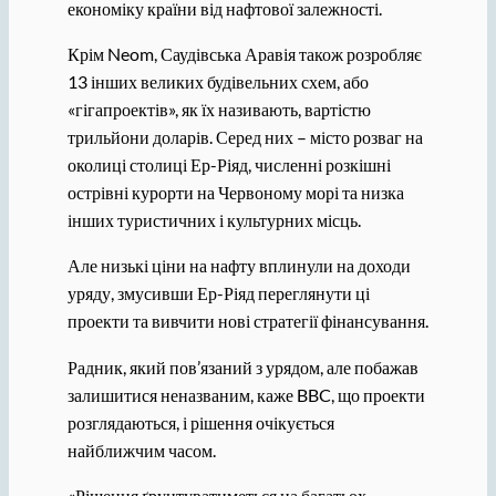
економіку країни від нафтової залежності.
Крім Neom, Саудівська Аравія також розробляє
13 інших великих будівельних схем, або
«гігапроектів», як їх називають, вартістю
трильйони доларів. Серед них – місто розваг на
околиці столиці Ер-Ріяд, численні розкішні
острівні курорти на Червоному морі та низка
інших туристичних і культурних місць.
Але низькі ціни на нафту вплинули на доходи
уряду, змусивши Ер-Ріяд переглянути ці
проекти та вивчити нові стратегії фінансування.
Радник, який пов’язаний з урядом, але побажав
залишитися неназваним, каже BBC, що проекти
розглядаються, і рішення очікується
найближчим часом.
«Рішення ґрунтуватиметься на багатьох