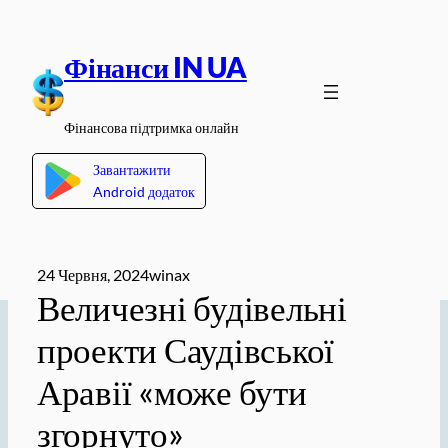
Перейти
до
Фінанси IN UA
вмісту
Фінансова підтримка онлайн
Завантажити
Android додаток
24 Червня, 2024
winax
Величезні будівельні
проекти Саудівської
Аравії «може бути
згорнуто»