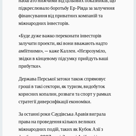
набагато нижчими від цільових показників, що
підкреслювало боротьбу Ер-Ріяда за залучення
фінансування від приватних компаній та
міжнародних інвесторів.
«Буде дуже важко переконати інвесторів
залучати проекти, які вони вважають надто
амбітними», — каже Каллен. «Незрозуміло,
звідки в кінцевому підсумку прийдуть ваші
прибутки».
Держава Перської затоки також спрямовує
гроші в такі сектори, як туризм, видобуток
корисних копалин, розваги та спорт у рамках
стратегії диверсифікації економіки.
За останні роки Саудівська Аравія виграла
права на проведення кількох великих
міжнародних подій, таких як Кубок Азії з