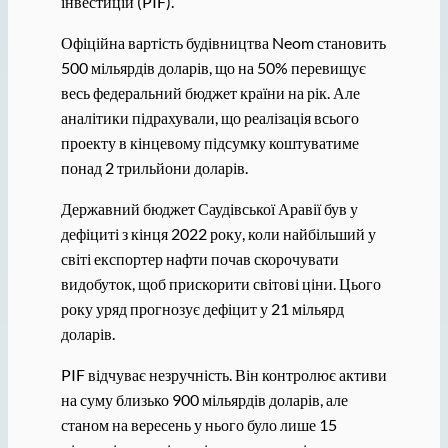
інвестицій (PIF).
Офіційна вартість будівництва Neom становить
500 мільярдів доларів, що на 50% перевищує
весь федеральний бюджет країни на рік. Але
аналітики підрахували, що реалізація всього
проекту в кінцевому підсумку коштуватиме
понад 2 трильйони доларів.
Державний бюджет Саудівської Аравії був у
дефіциті з кінця 2022 року, коли найбільший у
світі експортер нафти почав скорочувати
видобуток, щоб прискорити світові ціни. Цього
року уряд прогнозує дефіцит у 21 мільярд
доларів.
PIF відчуває незручність. Він контролює активи
на суму близько 900 мільярдів доларів, але
станом на вересень у нього було лише 15