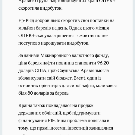
Аравією група нафтовидобувних країн ОПЕК+
скоротила видобуток.
Ер-Ріяд добровільно скоротив свої поставки на
мільйон барелів на день. Однак цього місяця
ОПЕК+ скасувала рішення і з жовтня почне
поступово нарощувати видобуток.
За даними Міжнародного валютного фонду,
ціна бареля нафти повинна становити 96,20
доларів США, щоб Саудівська Аравія змогла
збалансувати свій бюджет. Brent, один із
основних орієнтирів для сирої нафти, коливався
біля 80 доларів за барель.
Країна також покладалася на продаж
державних облігацій, щоб підтримувати
фінансування PIF. Інша проблема полягала в
тому, що прямі іноземні інвестиції залишалися