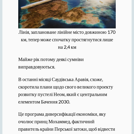
Лінія, заплановане лінійне місто довжиною 170
км, тепер може спочатку простягнутися лише
на 2,4 км
Майже рік потому деякі сумніви
виправдовуються.
В останні місяці Саудівська Аравія, схоже,
скоротила плани щодо свого великого проекту
розвитку пустелі Неом, який є центральним
елементом Бачення 2030.
Це програма диверсифікації економіки, яку
очолює принц Мохаммед, фактичний
правитель країни Перської затоки, щоб відвести