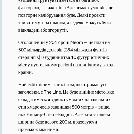
факторах», — каже він. «Але немає сумнівів, що
повторне калібрування буде. Деякі проекти
триватимуть за планом, але деякі можуть бути
відкладені або згорнуті».
Оголошений у 2017 році Neom — це план на
500 мільярдів доларів (394 мільярди фунтів
стерлінгів) із будівництва 10 футуристичних
міст у пустельному регіоні на північному заході
країни.
Найамбітнішим із них і тим, що отримав усі
заголовки, є The Line. Це буде лінійне місто, яке
складатиметься з двох суміжних паралельних
стін хмарочосів заввишки 500 метрів – вище,
ніж Емпайр-Стейт-Білдінг. Але їхня загальна
ширина буде всього 200 м, враховуючи
проміжок між ними.