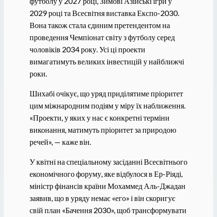
футболу у 2027 році, Зимові Азійські ігри у
2029 році та Всесвітня виставка Експо-2030.
Вона також стала єдиним претендентом на
проведення Чемпіонат світу з футболу серед
чоловіків 2034 року. Усі ці проекти
вимагатимуть великих інвестицій у найближчі
роки.
Шихабі очікує, що уряд приділятиме пріоритет
цим міжнародним подіям у міру їх наближення.
«Проекти, у яких у нас є конкретні терміни
виконання, матимуть пріоритет за природою
речей», — каже він.
У квітні на спеціальному засіданні Всесвітнього
економічного форуму, яке відбулося в Ер-Ріяді,
міністр фінансів країни Мохаммед Аль-Джадан
заявив, що в уряду немає «его» і він скоригує
свій план «Бачення 2030», щоб трансформувати